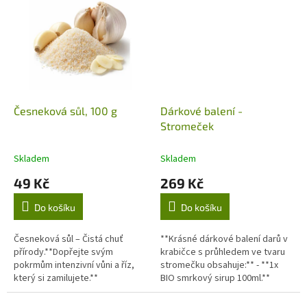
Česneková sůl, 100 g
Dárkové balení -
Stromeček
Skladem
Skladem
49 Kč
269 Kč
Do košíku
Do košíku
Česneková sůl – Čistá chuť
**Krásné dárkové balení darů v
přírody.**Dopřejte svým
krabičce s průhledem ve tvaru
pokrmům intenzivní vůni a říz,
stromečku obsahuje:** - **1x
který si zamilujete.**
BIO smrkový sirup 100ml.**
Složení: BIO třtinový cukr, výluh
z BIO smrkových výhonků.-...