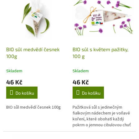
ý
u
p
k
i
t
s
ů
p
r
o
d
BIO sůl medvědí česnek
BIO sůl s květem pažitky,
u
100g
100 g
k
t
Skladem
Skladem
ů
46 Kč
46 Kč
Do košíku
Do košíku
BIO sůl medvědí česnek 100g
Pažitková sůl s jedinečným
fialkovým nádechem je voňavé
koření, které obohatí každý
pokrm o jemnou cibulovou chuť
a svěží aroma pažitky. Díky
obsahu přírodních silic nabízí...