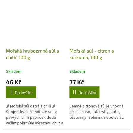
majoránky.
Mořská hrubozrnná sůl s
Mořská sůl - citron a
chilli, 100 g
kurkuma, 100 g
Skladem
Skladem
46 Kč
77 Kč
Do košíku
Do košíku
🌶️ Mořská sůl ostrá s chilli 🌶️
Jemně citronová sůl je vhodná
Spojení kvalitní mořské soli a
jak na maso, tak i ryby, kuře,
pálivých chilli papriček dodá
těstoviny, zeleninu nebo salát.
vašim pokrmům výraznou chuť a
příjemnou pikantnost. Skvěle se