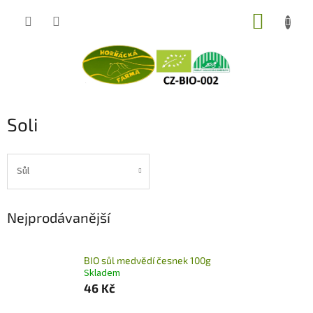
Přejít
NÁKUP
na
obsah
KOŠÍK
Soli
Sůl
Nejprodávanější
BIO sůl medvědí česnek 100g
Skladem
46 Kč