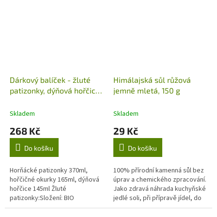
Dárkový balíček - žluté
Himálajská sůl růžová
patizonky, dýňová hořčice
jemně mletá, 150 g
a hořčičné okurky, 650 g
Skladem
Skladem
268 Kč
29 Kč
Do košíku
Do košíku
Horňácké patizonky 370ml,
100% přírodní kamenná sůl bez
hořčičné okurky 165ml, dýňová
úprav a chemického zpracování.
hořčice 145ml Žluté
Jako zdravá náhrada kuchyňské
patizonky:Složení: BIO
jedlé soli, při přípravě jídel, do
patizonky, cukr, sůl, kvasný
koupele, detoxikaci, hojení ran.
ocet, pitná voda, hořčičné