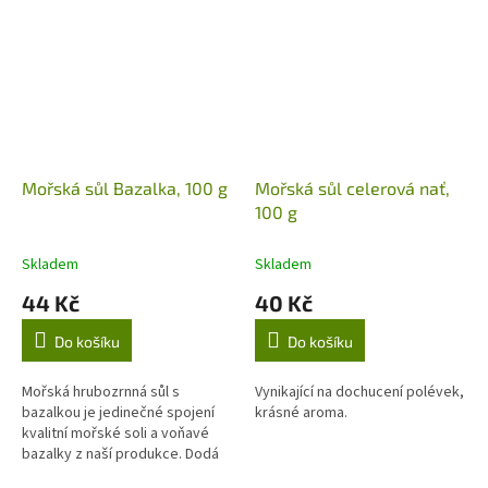
hodí k dochucení...
Mořská sůl Bazalka, 100 g
Mořská sůl celerová nať,
100 g
Skladem
Skladem
44 Kč
40 Kč
Do košíku
Do košíku
Mořská hrubozrnná sůl s
Vynikající na dochucení polévek,
bazalkou je jedinečné spojení
krásné aroma.
kvalitní mořské soli a voňavé
bazalky z naší produkce. Dodá
pokrmům svěží bylinné aroma,