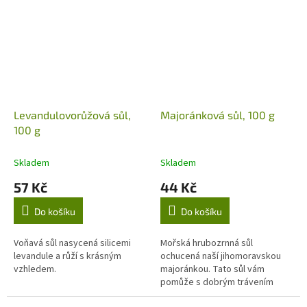
semínko, pepř,...
Levandulovorůžová sůl,
Majoránková sůl, 100 g
100 g
Skladem
Skladem
57 Kč
44 Kč
Do košíku
Do košíku
Voňavá sůl nasycená silicemi
Mořská hrubozrnná sůl
levandule a růží s krásným
ochucená naší jihomoravskou
vzhledem.
majoránkou. Tato sůl vám
pomůže s dobrým trávením
pokrmů a dá jim krásnou vůni