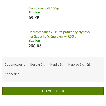
Česneková sůl, 100 g
Skladem
49 Kč
Dárkový balíček - žluté patizonky, dýňová
hořčice a hořčičné okurky, 650 g
Skladem
268 Kč
Ř
a
Doporučujeme
Nejlevnější
Nejdražší
Nejprodávanější
z
e
Abecedně
n
í
p
OTEVŘÍT FILTR
r
o
V
d