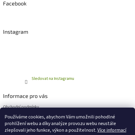
Facebook
Instagram
Sledovat na Instagramu
Informace pro vás
Obchodní podmínky
Podmínky ochrany osobních údajů
Používáme cookies, abychom Vám umožnili pohodlné
prohlížení webu a díky analýze provozu webu neustále
zlepšovali jeho funkce, výkon a použitelnost.
Více informací