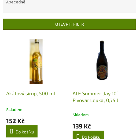
e
Abecedně
n
í
p
OTEVŘÍT FILTR
r
o
V
d
ý
u
p
k
i
t
s
ů
p
r
o
d
Akátový sirup, 500 ml
ALE Summer day 10° -
u
Pivovar Louka, 0,75 l
k
Skladem
Průměrné
t
Skladem
hodnocení
152 Kč
ů
produktu
139 Kč
je
Do košíku
5,0
Do košíku