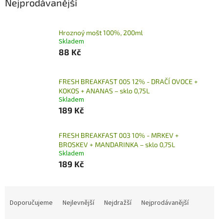
Nejprodávanější
Hroznoý mošt 100%, 200ml
Skladem
88 Kč
FRESH BREAKFAST 005 12% - DRAČÍ OVOCE +
KOKOS + ANANAS – sklo 0,75L
Skladem
189 Kč
FRESH BREAKFAST 003 10% - MRKEV +
BROSKEV + MANDARINKA – sklo 0,75L
Skladem
189 Kč
Ř
a
Doporučujeme
Nejlevnější
Nejdražší
Nejprodávanější
z