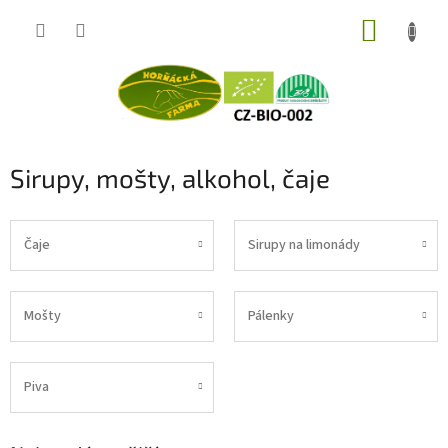
Přejít
NÁKUP
na
obsah
KOŠÍK
Sirupy, mošty, alkohol, čaje
Čaje
Sirupy na limonády
Mošty
Pálenky
Piva