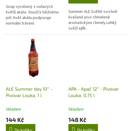
z
5
Sirup vyrobený z voňavých
Summer ALE.Světlé svrchně
hvězdiček.
květů akátu. Slouží k běžnému
kvašené pivo chmelené
pití. Květ akátu podporuje
aromatickými chmely.Lehký
normální trávení.
svěží ejlík.
ALE Summer day 10° -
APA - Apač 12° - Pivovar
Pivovar Louka, 1 l
Louka, 0,75 l
Skladem
Skladem
144 Kč
148 Kč
Do košíku
Do košíku