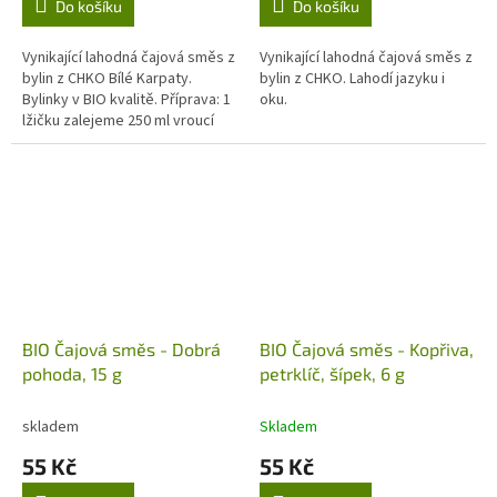
Do košíku
Do košíku
Vynikající lahodná čajová směs z
Vynikající lahodná čajová směs z
bylin z CHKO Bílé Karpaty.
bylin z CHKO. Lahodí jazyku i
Bylinky v BIO kvalitě. Příprava: 1
oku.
lžičku zalejeme 250 ml vroucí
vody, 15 min. Louhujeme a
pijeme.
BIO Čajová směs - Dobrá
BIO Čajová směs - Kopřiva,
pohoda, 15 g
petrklíč, šípek, 6 g
skladem
Skladem
55 Kč
55 Kč