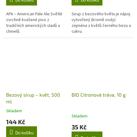
APA – American Pale Ale.Světlé
Sirup z bezového květu je nápoj
svrchně kvašené pivo z
vytvořený (kromě vody)
tradičních amerických sladů a
zejména z květů černého bezu a
chmelů.
cukru.
Bezový sirup – květ, 500
BIO Citronová tráva, 10 g
ml
Skladem
Průměrné
Skladem
hodnocení
144 Kč
produktu
35 Kč
je
Do košíku
5,0