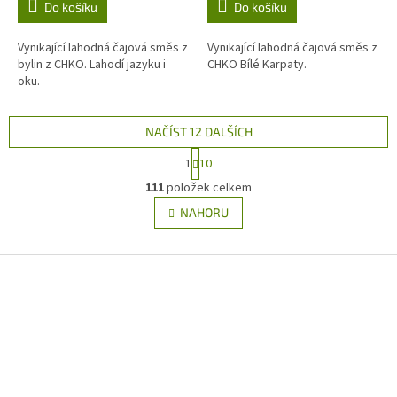
Do košíku
Do košíku
Vynikající lahodná čajová směs z
Vynikající lahodná čajová směs z
bylin z CHKO. Lahodí jazyku i
CHKO Bílé Karpaty.
oku.
NAČÍST 12 DALŠÍCH
S
1
10
t
O
r
111
položek celkem
v
á
l
NAHORU
n
á
k
d
o
v
Z
a
á
c
á
n
í
p
í
p
a
r
t
v
í
k
y