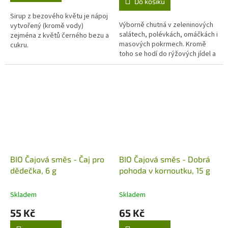
Do košíku
z
5
Sirup z bezového květu je nápoj
Výborně chutná v zeleninových
hvězdiček.
vytvořený (kromě vody)
salátech, polévkách, omáčkách i
zejména z květů černého bezu a
masových pokrmech. Kromě
cukru.
toho se hodí do rýžových jídel a
podtrhne chuť kuřete, ryb a
darů moře. Citronová tráva se...
BIO Čajová směs - Čaj pro
BIO Čajová směs - Dobrá
dědečka, 6 g
pohoda v kornoutku, 15 g
Skladem
Skladem
55 Kč
65 Kč