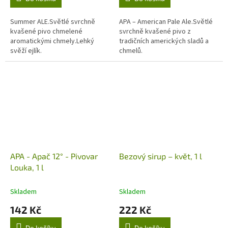
Summer ALE.Světlé svrchně
APA – American Pale Ale.Světlé
kvašené pivo chmelené
svrchně kvašené pivo z
aromatickými chmely.Lehký
tradičních amerických sladů a
svěží ejlík.
chmelů.
APA - Apač 12° - Pivovar
Bezový sirup – květ, 1 l
Louka, 1 l
Skladem
Skladem
142 Kč
222 Kč
Do košíku
Do košíku