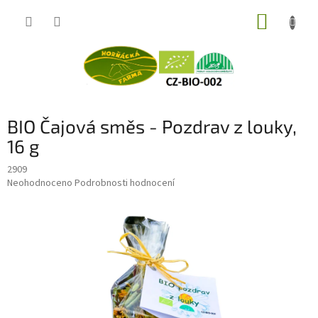
Přejít
NÁKUP
na
obsah
KOŠÍK
BIO Čajová směs - Pozdrav z louky,
16 g
2909
Průměrné
Neohodnoceno
Podrobnosti hodnocení
hodnocení
produktu
je
0,0
z
5
hvězdiček.