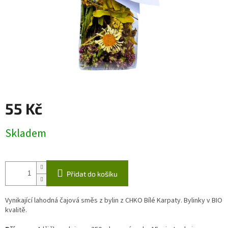
55 Kč
Měrná
Skladem
cena:
Přidat do košíku
Vynikající lahodná čajová směs z bylin z CHKO Bílé Karpaty. Bylinky v BIO
kvalitě.