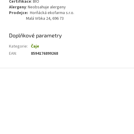
Certifikace
:
BIO
Alergeny
:
Neobsahuje alergeny
Prodejce:
Horňácká ekofarma s.r.o.
Malá Vrbka 24, 696 73
Doplňkové parametry
Kategorie
:
Čaje
EAN
:
8594176899268
Z
á
p
a
t
í