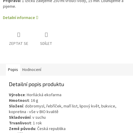
Příprava:
1 lžičku zalejeme 250 ml vroucí vody, 15 min. Louhujeme a
pijeme.
Detailní informace
ZEPTAT SE
SDÍLET
Popis
Hodnocení
Detailní popis produktu
Výrobce
:
Horňácká ekofarma
Hmotnost
:
16
g
Složení
:
dobromysl, řebříček, maří list, lipový květ, bukvice,
kopretina - vše v BIO kvalitě
Skladování
:
v suchu
Trvanlivost
:
1 rok
Země původu
:
Česká republika