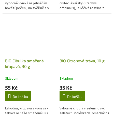
výborně vyniká na jehněčím i
čistec lékařský (Stachys
hovězí pečeni, na zvěřině a v
officinalis), je léčivá rostlina z
marokánském Tajines.
čeledi hluchavkovitých,
BIO Cibulka smažená
BIO Citronová tráva, 10 g
křupavá, 30 g
Skladem
Skladem
55 Kč
35 Kč
Do košíku
Do košíku
Lahodná, křupavá a voňavá -
Výborně chutná v zeleninových
taková je naše smažená BIO
salátech, polévkách, omáčkách i