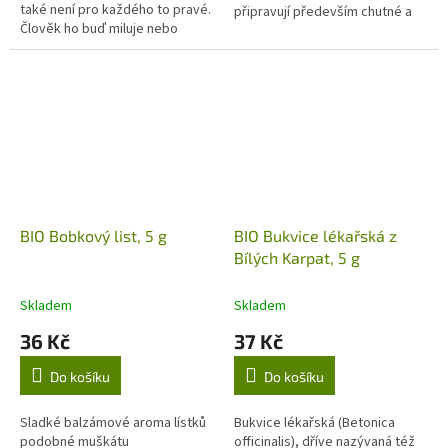
také není pro každého to pravé.
připravují především chutné a
Člověk ho buď miluje nebo
voňavé nálevy.
prostě nemá rád.
BIO Bobkový list, 5 g
BIO Bukvice lékařská z
Bílých Karpat, 5 g
Skladem
Skladem
36 Kč
37 Kč
Do košíku
Do košíku
Sladké balzámové aroma lístků
Bukvice lékařská (Betonica
podobné muškátu
officinalis), dříve nazývaná též