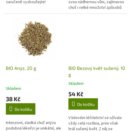
zaručeně vyzkoušejte!
svou nádhernou vůni, zajímavou
chuť i velké množství způsobů
jejího využití. Bazalka najde své
uplatnění v kuchyni, kdy ji...
BIO Anýz, 20 g
BIO Bezový květ sušený, 10
g
Skladem
Průměrné
Skladem
hodnocení
54 Kč
produktu
38 Kč
je
Do košíku
5,0
Do košíku
z
5
V lidovém léčitelství se užívala
Intenzivní, sladká chuť anýzu
hvězdiček.
vždy celá rostlina, prim však
podobná lékořici je unikátní, ale
hrál sušený květ. Z něj se