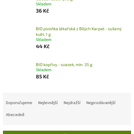
Skladem
36 Kč
BIO pivoňka lékařská z Bílých Karpat - sušený
květ, 1 g
Skladem
44 Kč
BIO kopřivy - svazek, min. 35 g
Skladem
85 Kč
Ř
a
Doporučujeme
Nejlevnější
Nejdražší
Nejprodávanější
z
e
Abecedně
n
í