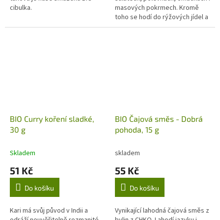
cibulka.
masových pokrmech. Kromě
toho se hodí do rýžových jídel a
podtrhne chuť kuřete, ryb a
darů moře. Citronová tráva se...
BIO Curry koření sladké,
BIO Čajová směs - Dobrá
30 g
pohoda, 15 g
Skladem
skladem
51 Kč
55 Kč
Do košíku
Do košíku
Kari má svůj původ v Indii a
Vynikající lahodná čajová směs z
odráží neuvěřitelně rozmanité
bylin z CHKO. Lahodí jazyku i