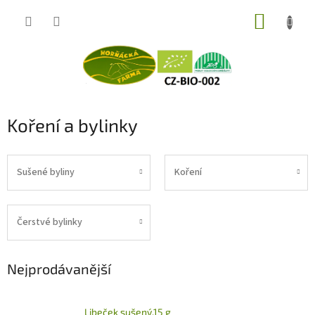
Přejít
NÁKUP
na
obsah
KOŠÍK
Koření a bylinky
Sušené byliny
Koření
Čerstvé bylinky
Nejprodávanější
Libeček sušený,15 g