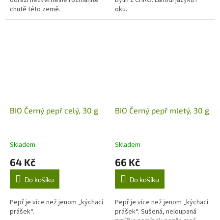
chutě této země.
oku.
BIO Černý pepř celý, 30 g
BIO Černý pepř mletý, 30 g
Skladem
Skladem
64 Kč
66 Kč
Do košíku
Do košíku
Pepř je více než jenom „kýchací
Pepř je více než jenom „kýchací
prášek“.
prášek“. Sušená, neloupaná