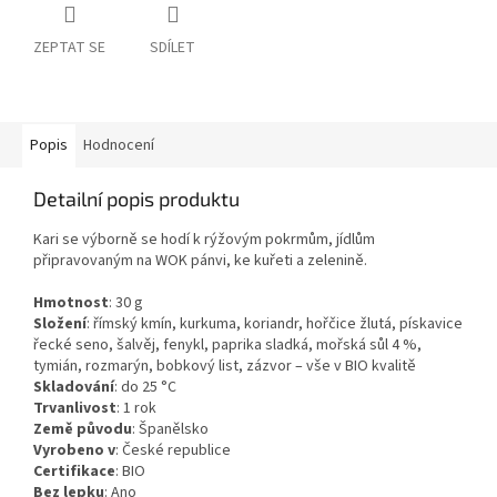
ZEPTAT SE
SDÍLET
Popis
Hodnocení
Detailní popis produktu
Kari se výborně se hodí k rýžovým pokrmům, jídlům
připravovaným na WOK pánvi, ke kuřeti a zelenině.
Hmotnost
:
30
g
Složení
:
římský kmín, kurkuma, koriandr, hořčice žlutá, pískavice
řecké seno, šalvěj, fenykl, paprika sladká, mořská sůl 4 %,
tymián, rozmarýn, bobkový list, zázvor – vše v BIO kvalitě
Skladování
:
do 25 °C
Trvanlivost
:
1 rok
Země původu
:
Španělsko
Vyrobeno v
:
České republice
Certifikace
:
BIO
Bez lepku
:
Ano