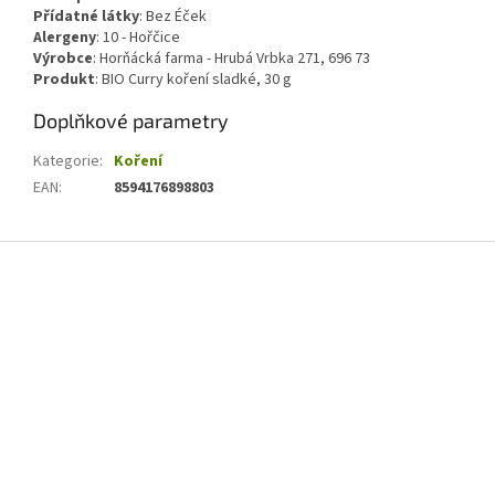
Přídatné látky
:
Bez Éček
Alergeny
:
10 - Hořčice
Výrobce
: Horňácká farma - Hrubá Vrbka 271, 696 73
Produkt
: BIO Curry koření sladké, 30 g
Doplňkové parametry
Kategorie
:
Koření
EAN
:
8594176898803
Z
á
p
a
t
í