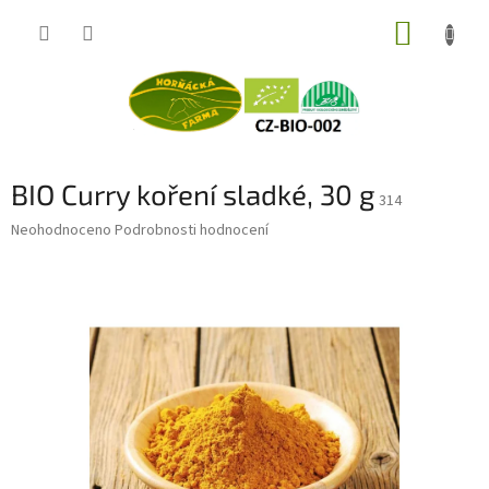
Přejít
NÁKUP
na
obsah
KOŠÍK
BIO Curry koření sladké, 30 g
314
Průměrné
Neohodnoceno
Podrobnosti hodnocení
hodnocení
produktu
je
0,0
z
5
hvězdiček.