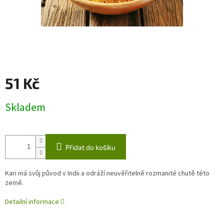
51 Kč
Měrná
Skladem
cena:
Přidat do košíku
Kari má svůj původ v Indii a odráží neuvěřitelně rozmanité chutě této
země.
Detailní informace