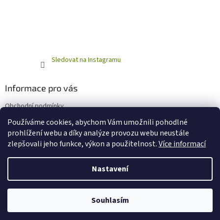
Sledovat na Instagramu
Informace pro vás
Obchodní podmínky
Podmínky ochrany osobních údajů
Používáme cookies, abychom Vám umožnili pohodlné
prohlížení webu a díky analýze provozu webu neustále
zlepšovali jeho funkce, výkon a použitelnost.
Více informací
Vytvořil Shoptet
Nastavení
Copyright 2026
Horňácká farma - Eshop
. Všechna práva
Souhlasím
vyhrazena.