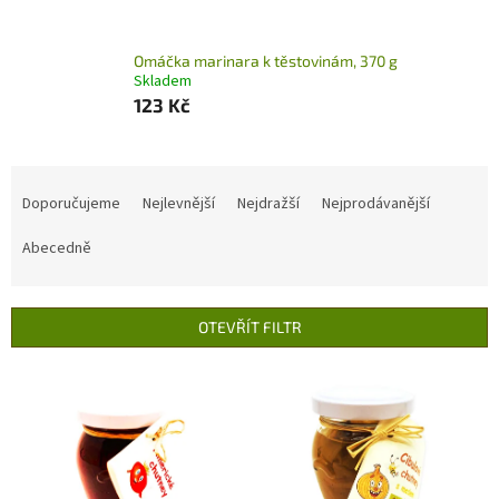
Omáčka marinara k těstovinám, 370 g
Skladem
123 Kč
Ř
a
Doporučujeme
Nejlevnější
Nejdražší
Nejprodávanější
z
e
Abecedně
n
í
p
OTEVŘÍT FILTR
r
o
V
d
ý
u
p
k
i
t
s
ů