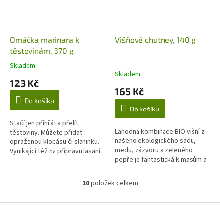
Omáčka marinara k
Višňové chutney, 140 g
těstovinám, 370 g
Skladem
Průměrné
Skladem
hodnocení
123 Kč
produktu
165 Kč
je
Do košíku
5,0
Do košíku
z
5
Stačí jen přihřát a přelít
Lahodná kombinace BIO višní z
hvězdiček.
těstoviny. Můžete přidat
našeho ekologického sadu,
opraženou klobásu či slaninku.
medu, zázvoru a zeleného
Vynikající též na přípravu lasaní.
pepře je fantastická k masům a
Obsahuje patero druhů bylin.
sýrům.
10
položek celkem
O
v
l
Z
á
á