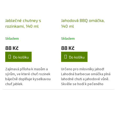
Jablečné chutney s
Jahodová BBQ omáčka,
rozinkami, 140 ml
140 ml
Skladem
Skladem
88 Kč
88 Kč
Do košíku
Do košíku
Zajímavá příloha k masům a
Určeno pro milovníky jahod!
sýrům, ve které chuť rozinek
Lahodná barbecue omáčka plná
báječně doplňuje kyselkavou
lahodné chuti a jahodové vůně.
chuť jablek.
Skvěle se hodí k pečeného
masu nebo grilovaným sýrům.