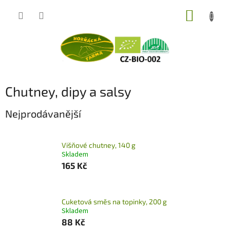
Přejít
NÁKUP
na
obsah
KOŠÍK
Chutney, dipy a salsy
Nejprodávanější
Višňové chutney, 140 g
Skladem
165 Kč
Cuketová směs na topinky, 200 g
Skladem
88 Kč