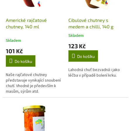
p
r
o
d
Americké rajčatové
Cibulové chutney s
u
chutney, 140 ml
medem a chilli, 140 g
k
Skladem
Průměrné
t
Skladem
hodnocení
123 Kč
ů
produktu
101 Kč
je
Do košíku
5,0
Do košíku
z
5
Lahodná chuť bezvadná i jako
Naše rajčatové chutney
hvězdiček.
léčba v případě bolení krku.
představuje vynikající snoubení
chutí. Vhodné je především k
masům, sýrům atd.