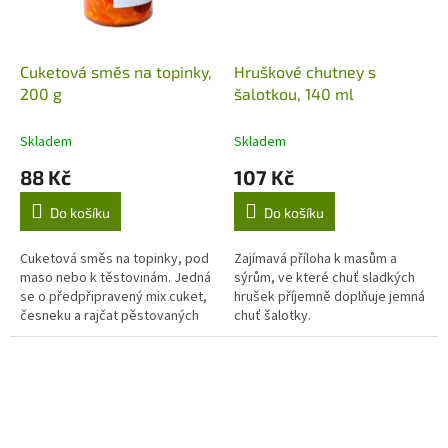
Cuketová směs na topinky,
Hruškové chutney s
200 g
šalotkou, 140 ml
Skladem
Skladem
88 Kč
107 Kč
Do košíku
Do košíku
Cuketová směs na topinky, pod
Zajímavá příloha k masům a
maso nebo k těstovinám. Jedná
sýrům, ve které chuť sladkých
se o předpřipravený mix cuket,
hrušek příjemně doplňuje jemná
česneku a rajčat pěstovaných
chuť šalotky.
na naší ekofarmě.