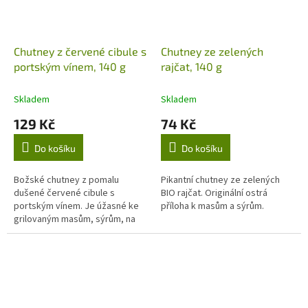
Chutney z červené cibule s
Chutney ze zelených
portským vínem, 140 g
rajčat, 140 g
Skladem
Skladem
129 Kč
74 Kč
Do košíku
Do košíku
Božské chutney z pomalu
Pikantní chutney ze zelených
dušené červené cibule s
BIO rajčat. Originální ostrá
portským vínem. Je úžasné ke
příloha k masům a sýrům.
grilovaným masům, sýrům, na
slané koláče, pizzu nebo jen tak
k čerstvě rozpečenému pečivu.
Budete se...