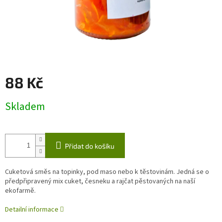
88 Kč
Měrná
Skladem
cena:
Přidat do košíku
Cuketová směs na topinky, pod maso nebo k těstovinám. Jedná se o
předpřipravený mix cuket, česneku a rajčat pěstovaných na naší
ekofarmě.
Detailní informace