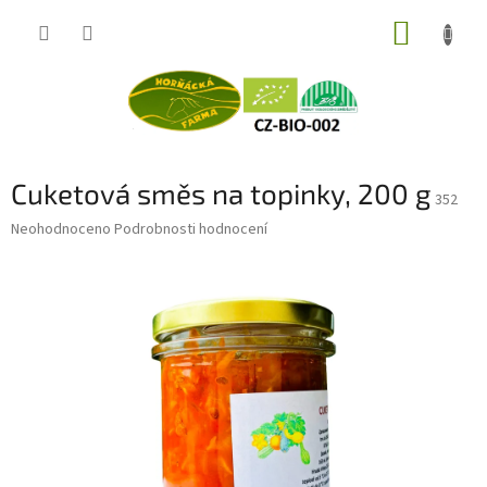
Přejít
NÁKUP
na
obsah
KOŠÍK
Cuketová směs na topinky, 200 g
352
Průměrné
Neohodnoceno
Podrobnosti hodnocení
hodnocení
produktu
je
0,0
z
5
hvězdiček.