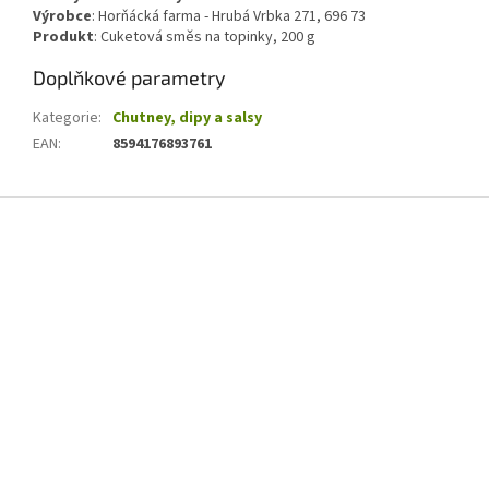
Výrobce
: Horňácká farma - Hrubá Vrbka 271, 696 73
Produkt
: Cuketová směs na topinky, 200 g
Doplňkové parametry
Kategorie
:
Chutney, dipy a salsy
EAN
:
8594176893761
Z
á
p
a
t
í