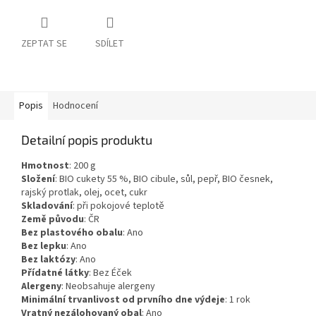
ZEPTAT SE
SDÍLET
Popis
Hodnocení
Detailní popis produktu
Hmotnost
:
200
g
Složení
:
BIO cukety 55 %, BIO cibule, sůl, pepř, BIO česnek,
rajský protlak, olej, ocet, cukr
Skladování
:
při pokojové teplotě
Země původu
:
ČR
Bez plastového obalu
:
Ano
Bez lepku
:
Ano
Bez laktózy
:
Ano
Přídatné látky
:
Bez Éček
Alergeny
:
Neobsahuje alergeny
Minimální trvanlivost od prvního dne výdeje
:
1 rok
Vratný nezálohovaný obal
:
Ano