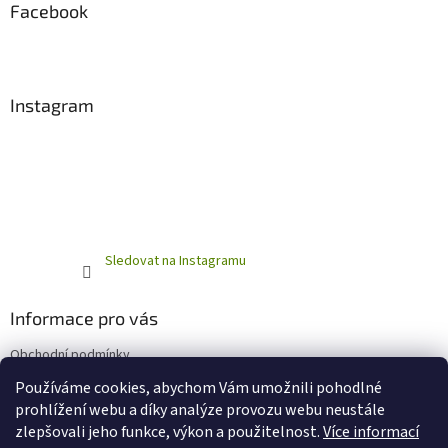
Facebook
Instagram
Sledovat na Instagramu
Informace pro vás
Obchodní podmínky
Podmínky ochrany osobních údajů
Používáme cookies, abychom Vám umožnili pohodlné
prohlížení webu a díky analýze provozu webu neustále
zlepšovali jeho funkce, výkon a použitelnost.
Více informací