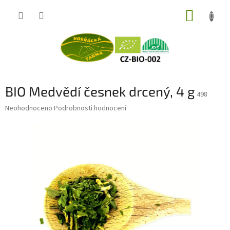
Přejít
NÁKUP
na
obsah
KOŠÍK
BIO Medvědí česnek drcený, 4 g
498
Průměrné
Neohodnoceno
Podrobnosti hodnocení
hodnocení
produktu
je
0,0
z
5
hvězdiček.