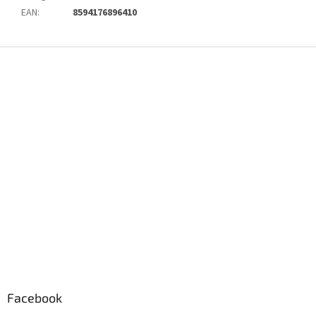
EAN
:
8594176896410
Z
á
p
a
t
í
Facebook