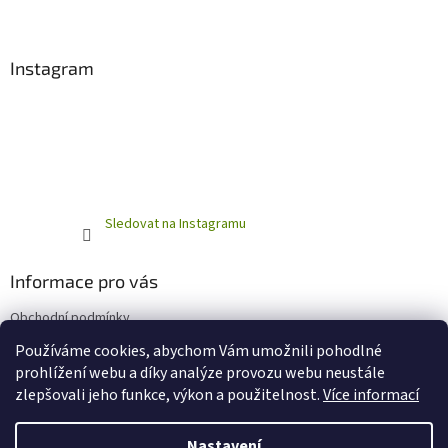
Instagram
Sledovat na Instagramu
Informace pro vás
Obchodní podmínky
Podmínky ochrany osobních údajů
Používáme cookies, abychom Vám umožnili pohodlné
prohlížení webu a díky analýze provozu webu neustále
zlepšovali jeho funkce, výkon a použitelnost.
Více informací
Vytvořil Shoptet
Nastavení