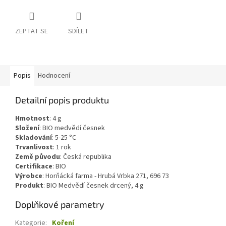
ZEPTAT SE
SDÍLET
Popis
Hodnocení
Detailní popis produktu
Hmotnost
:
4
g
Složení
:
BIO medvědí česnek
Skladování
:
5-25 °C
Trvanlivost
:
1 rok
Země původu
:
Česká republika
Certifikace
:
BIO
Výrobce
: Horňácká farma - Hrubá Vrbka 271, 696 73
Produkt
: BIO Medvědí česnek drcený, 4 g
Doplňkové parametry
Kategorie
:
Koření