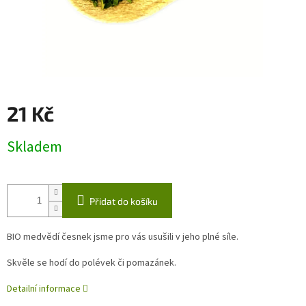
21 Kč
Měrná
Skladem
cena:
Přidat do košíku
BIO medvědí česnek jsme pro vás usušili v jeho plné síle.
Skvěle se hodí do polévek či pomazánek.
Detailní informace