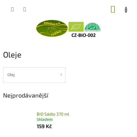
Přejít
NÁKUP
na
obsah
KOŠÍK
Oleje
Olej
Nejprodávanější
BIO Sádlo 370 ml
Skladem
159 Kč