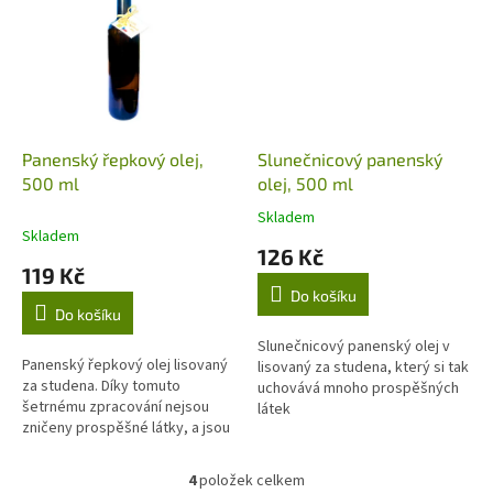
Panenský řepkový olej,
Slunečnicový panenský
500 ml
olej, 500 ml
Skladem
Průměrné
Skladem
hodnocení
126 Kč
produktu
119 Kč
je
Do košíku
5,0
Do košíku
z
5
Slunečnicový panenský olej v
Panenský řepkový olej lisovaný
hvězdiček.
lisovaný za studena, který si tak
za studena. Díky tomuto
uchovává mnoho prospěšných
šetrnému zpracování nejsou
látek
zničeny prospěšné látky, a jsou
proto bohaté na esenciální
nenasycené mastné kyseliny a
4
položek celkem
O
vitaminy.