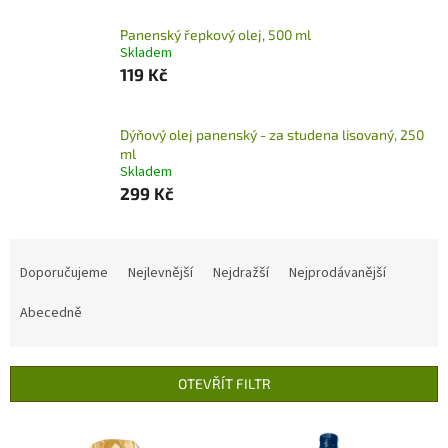
Panenský řepkový olej, 500 ml
Skladem
119 Kč
Dýňový olej panenský - za studena lisovaný, 250
ml
Skladem
299 Kč
Ř
a
Doporučujeme
Nejlevnější
Nejdražší
Nejprodávanější
z
e
Abecedně
n
í
p
OTEVŘÍT FILTR
r
o
V
d