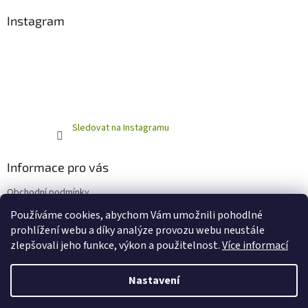
Instagram
Sledovat na Instagramu
Informace pro vás
Obchodní podmínky
Podmínky ochrany osobních údajů
Používáme cookies, abychom Vám umožnili pohodlné
prohlížení webu a díky analýze provozu webu neustále
zlepšovali jeho funkce, výkon a použitelnost.
Více informací
Vytvořil Shoptet
Nastavení