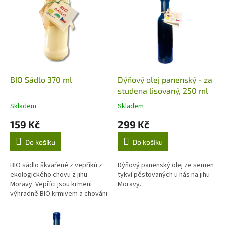
ý
u
p
k
i
t
s
ů
p
r
o
d
BIO Sádlo 370 ml
Dýňový olej panenský - za
u
studena lisovaný, 250 ml
k
Skladem
Skladem
Průměrné
Průměrné
t
hodnocení
hodnocení
159 Kč
299 Kč
ů
produktu
produktu
je
je
Do košíku
Do košíku
5,0
5,0
z
z
5
5
BIO sádlo škvařené z vepříků z
Dýňový panenský olej ze semen
hvězdiček.
hvězdiček.
ekologického chovu z jihu
tykví pěstovaných u nás na jihu
Moravy. Vepříci jsou krmeni
Moravy.
výhradně BIO krmivem a chováni
s volným pohybem a přístupem
ven. Sádlo je dodáváno ve...