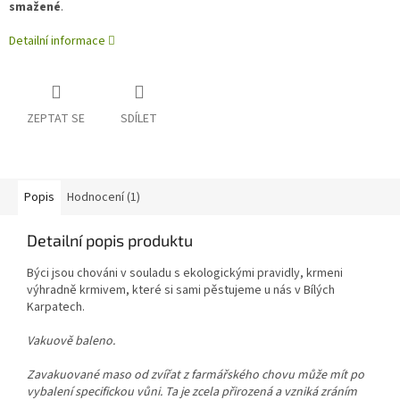
smažené
.
Detailní informace
ZEPTAT SE
SDÍLET
Popis
Hodnocení (1)
Detailní popis produktu
Býci jsou chováni v souladu s ekologickými pravidly, krmeni
výhradně krmivem, které si sami pěstujeme u nás v Bílých
Karpatech.
Vakuově baleno.
Zavakuované maso od zvířat z farmářského chovu může mít po
vybalení specifickou vůni. Ta je zcela přirozená a vzniká zráním