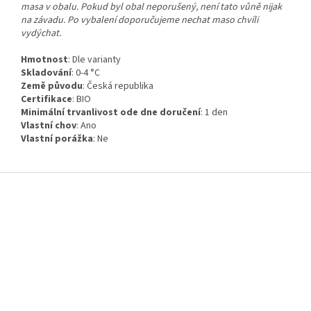
masa v obalu. Pokud byl obal neporušený, není tato vůně nijak
na závadu. Po vybalení doporučujeme nechat maso chvíli
vydýchat.
Hmotnost
:
Dle varianty
Skladování
:
0-4 °C
Země původu
:
Česká republika
Certifikace
:
BIO
Minimální trvanlivost ode dne doručení
:
1 den
Vlastní chov
:
Ano
Vlastní porážka
:
Ne
Z
á
p
a
t
í