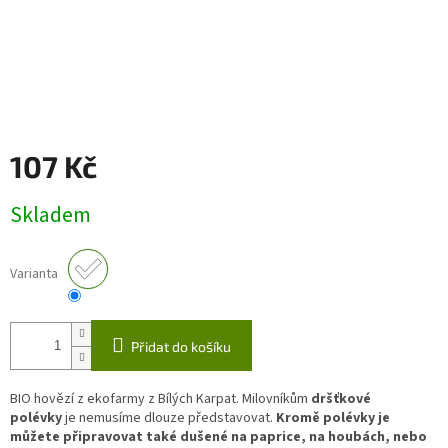
107 Kč
Měrná
Skladem
cena:
Varianta
Přidat do košíku
BIO hovězí z ekofarmy z Bílých Karpat. Milovníkům
dršťkové
polévky
je nemusíme dlouze představovat.
Kromě polévky je
můžete připravovat také dušené na paprice, na houbách, nebo