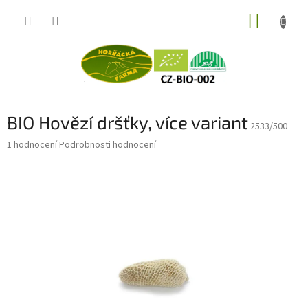
Přejít
NÁKUP
na
obsah
KOŠÍK
BIO Hovězí dršťky, více variant
2533/500
Průměrné
1 hodnocení
Podrobnosti hodnocení
hodnocení
produktu
je
5,0
z
5
hvězdiček.