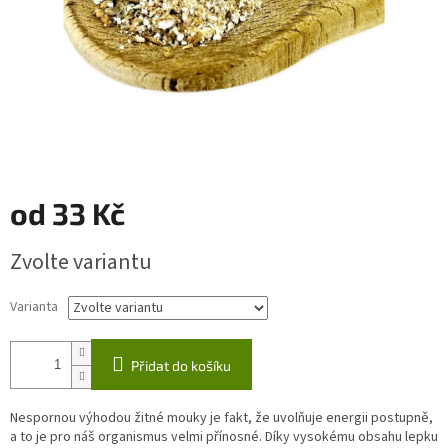
od
33 Kč
Měrná
Zvolte variantu
cena:
Varianta
Přidat do košíku
Nespornou výhodou žitné mouky je fakt, že uvolňuje energii postupně,
a to je pro náš organismus velmi přínosné. Díky vysokému obsahu lepku