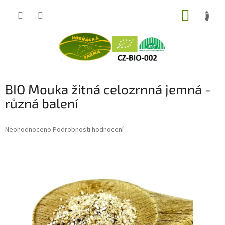
Přejít
NÁKUP
na
obsah
KOŠÍK
BIO Mouka žitná celozrnná jemná -
různá balení
Průměrné
Neohodnoceno
Podrobnosti hodnocení
hodnocení
produktu
je
0,0
z
5
hvězdiček.