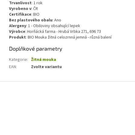
Trvanlivost
:
1 rok
Vyrobeno v
:
ČR
Certifikace
:
BIO
Bez plastového obalu
:
Ano
Alergeny
:
1 - Obiloviny obsahující lepek
Výrobce
: Horňácká farma - Hrubá Vrbka 271, 696 73
Produkt
: BIO Mouka žitná celozrnná jemná - různá balení
Doplňkové parametry
Kategorie
:
Žitná mouka
EAN
:
Zvolte variantu
Z
á
p
a
t
í