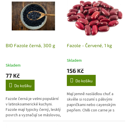
ý
u
p
k
i
t
s
ů
p
r
o
d
BIO Fazole černá, 300 g
Fazole - Červené, 1 kg
u
k
Skladem
Průměrné
t
Skladem
hodnocení
156 Kč
ů
produktu
77 Kč
je
Do košíku
5,0
Do košíku
z
5
Mají jemně nasládlou chuť a
Fazole černá je velmi populární
hvězdiček.
skvěle si rozumí s pálivými
v latinskoamerické kuchyni.
papričkami nebo cayenským
Fazole mají typicky černý, lesklý
pepřem. Chilli con carne je s
povrch a vyznačují se máslovou,
těmito fazolkami prostě
lehce nasládlou chutí, masitou
dokonalé.
hustou strukturu a...