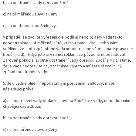
b) na odstranění vady opravou Zboží;
c) na přiměřenou slevu z Ceny;
d) na odstoupení od Smlouvy.
V případě, že zvolíte vyřešení dle bodů a) nebo b) a My vadu takto
neodstraníme v přiměřené lhůtě, kterou jsme uvedli, nebo Vám
sdělíme, že tímto způsobem vadu neodstraníme vůbec, máte práva dle
bodů c) a d), i když jste je v rámci reklamace původně nepožadovali.
Zároveň pokud si zvolíte odstranění vady opravou Zboží a My zjistíme,
že je vada neopravitelná, oznámíme Vám to a můžete si zvolit jiný
způsob odstranění vady.
5. Je-li vadné plnění nepodstatným porušením Smlouvy, máte
následující práva:
a) na odstranění vady dodáním nového Zboží bez vady, nebo dodáním
chybějící části Zboží;
b) na odstranění vady opravou Zboží;
c) na přiměřenou slevu z Ceny.