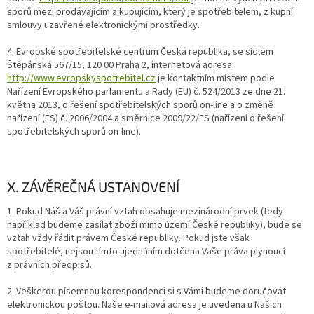
sporů mezi prodávajícím a kupujícím, který je spotřebitelem, z kupní
smlouvy uzavřené elektronickými prostředky.
4. Evropské spotřebitelské centrum Česká republika, se sídlem
Štěpánská 567/15, 120 00 Praha 2, internetová adresa:
http://www.evropskyspotrebitel.cz
je kontaktním místem podle
Nařízení Evropského parlamentu a Rady (EU) č. 524/2013 ze dne 21.
května 2013, o řešení spotřebitelských sporů on-line a o změně
nařízení (ES) č. 2006/2004 a směrnice 2009/22/ES (nařízení o řešení
spotřebitelských sporů on-line).
X. ZÁVĚREČNÁ USTANOVENÍ
1. Pokud Náš a Váš právní vztah obsahuje mezinárodní prvek (tedy
například budeme zasílat zboží mimo území České republiky), bude se
vztah vždy řádit právem České republiky. Pokud jste však
spotřebitelé, nejsou tímto ujednáním dotčena Vaše práva plynoucí
z právních předpisů.
2. Veškerou písemnou korespondenci si s Vámi budeme doručovat
elektronickou poštou. Naše e-mailová adresa je uvedena u Našich