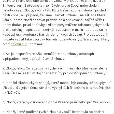
ve lhůtě 14 dnů ode dne doručení Zboží. V případě, že jsme uzavřeli
Smlouvu, jejímž předmětem je několik druhů Zboží nebo dodání
několika částí Zboží, začíná tato lhůta běžet až dnem dodání poslední
části Zboží, a v případě, že jsme uzavřeli Smlouvu, na základě které
Vám budeme Zboží dodávat pravidelně a opakovaně, začíná běžet
dnem dodání první dodávky. Od Smlouvy můžete odstoupit jakýmkoliv
prokazatelným způsobem (zejména zasláním e-mailu nebo dopisu na
Naše adresy uvedené u Našich identifikačních údajů). Pro odstoupení
můžete využít také vzorový formulář poskytovaný z Naší strany, který
tvoří
přílohu č. 2
Podmínek.
3. Ani jako spotřebitel však nemůžete od Smlouvy odstoupit
v případech, kdy je předmětem Smlouvy:
a) Zboží, jehož Cena závisí na výchylkách finančního trhu nezávisle na
Naší vůli a může k nim dojít během lhůty pro odstoupení od Smlouvy;
b) dodání alkoholických nápojů, které mohou být dodány až po uplynutí
třiceti dnů a jejich Cena závisí na výchylkách finančního trhu nezávislých
na Naší vůli;
c) Zboží, které bylo upraveno podle Vašeho přání nebo pro Vaši osobu;
d) Zboží, které podléhá rychlé zkáze a Zboží, které bylo po dodání