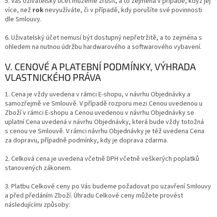
5. Váš Uživatelský účet můžeme zrušit, a to zejména v případě, když jej
více, než
rok
nevyužíváte, či v případě, kdy porušíte své povinnosti
dle Smlouvy.
6. Uživatelský účet nemusí být dostupný nepřetržitě, a to zejména s
ohledem na nutnou údržbu hardwarového a softwarového vybavení.
V. CENOVÉ A PLATEBNÍ PODMÍNKY, VÝHRADA
VLASTNICKÉHO PRÁVA
1. Cena je vždy uvedena v rámci E-shopu, v návrhu Objednávky a
samozřejmě ve Smlouvě. V případě rozporu mezi Cenou uvedenou u
Zboží v rámci E-shopu a Cenou uvedenou v návrhu Objednávky se
uplatní Cena uvedená v návrhu Objednávky, která bude vždy totožná
s cenou ve Smlouvě. V rámci návrhu Objednávky je též uvedena Cena
za dopravu, případně podmínky, kdy je doprava zdarma.
2. Celková cena je uvedena včetně DPH včetně veškerých poplatků
stanovených zákonem.
3. Platbu Celkové ceny po Vás budeme požadovat po uzavření Smlouvy
a před předáním Zboží. Úhradu Celkové ceny můžete provést
následujícími
způsoby: