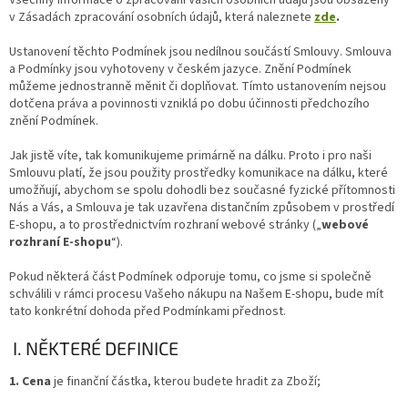
Všechny informace o zpracování Vašich osobních údajů jsou obsaženy
v Zásadách zpracování osobních údajů, která naleznete
zde
.
Ustanovení těchto Podmínek jsou nedílnou součástí Smlouvy. Smlouva
a Podmínky jsou vyhotoveny v českém jazyce. Znění Podmínek
můžeme jednostranně měnit či doplňovat. Tímto ustanovením nejsou
dotčena práva a povinnosti vzniklá po dobu účinnosti předchozího
znění Podmínek.
Jak jistě víte, tak komunikujeme primárně na dálku. Proto i pro naši
Smlouvu platí, že jsou použity prostředky komunikace na dálku, které
umožňují, abychom se spolu dohodli bez současné fyzické přítomnosti
Nás a Vás, a Smlouva je tak uzavřena distančním způsobem v prostředí
E-shopu, a to prostřednictvím rozhraní webové stránky („
webové
rozhraní E-shopu
“).
Pokud některá část Podmínek odporuje tomu, co jsme si společně
schválili v rámci procesu Vašeho nákupu na Našem E-shopu, bude mít
tato konkrétní dohoda před Podmínkami přednost.
I. NĚKTERÉ DEFINICE
1. Cena
je finanční částka, kterou budete hradit za Zboží;