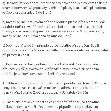
a) Bankovním převodem. Informace pro provedení platby Vám zašleme
v rámci potvrzení Objednávky. V případě platby bankovním převodem
je Celková cena splatná do
3 dnů
b) Kartou online. V takovém případě probíhá platba přes platební bránu
České spořitelny
přičemž platba se řídí podmínkami této platební
brány, které jsou dostupné na adrese:www.csas.cz
.
V případě platby
kartou online je Celková cena splatná do
3 dnů
.
c) Dobírkou.
V takovém případě dojde k platbě při doručení Zboží
oproti předání Zboží. V případě platby dobírkou je Celková cena splatná
při převzetí Zboží.
d) Hotově při osobním odběru. Hotově lze hradit Zboží v případě
převzetí v Naší provozovně. V případě platby hotově při osobním
odběru je Celková cena splatná při převzetí Zboží.
4. Faktura bude vystavena v elektronické podobě po uhrazení Celkové
ceny a bude zaslána na Vaši e-mailovou adresu. Faktura bude též
fyzicky přiložena ke Zboží a dostupná v Uživatelském úču.
5. Vlastnické právo ke Zboží na Vás přechází až poté, co zaplatíte
Celkovou cenu a Zboží převezmete. V případě platby bankovním