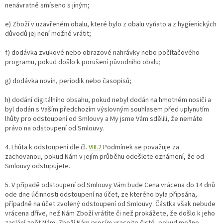
nenávratně smíseno s jiným;
e) Zboží v uzavřeném obalu, které bylo z obalu vyňato a z hygienických
důvodů jej není možné vrátit;
f) dodávka zvukové nebo obrazové nahrávky nebo počítačového
programu, pokud došlo k porušení původního obalu;
g) dodávka novin, periodik nebo časopisů;
h) dodání digitálního obsahu, pokud nebyl dodán na hmotném nosiči a
byl dodán s Vaším předchozím výslovným souhlasem před uplynutím
lhůty pro odstoupení od Smlouvy a My jsme Vám sdělili, že nemáte
právo na odstoupení od Smlouvy.
4. Lhůta k odstoupení dle čl.
VIII.2
Podmínek se považuje za
zachovanou, pokud Nám v jejím průběhu odešlete oznámení, že od
Smlouvy odstupujete.
5. V případě odstoupení od Smlouvy Vám bude Cena vrácena do 14 dnů
ode dne účinnosti odstoupení na účet, ze kterého byla připsána,
případně na účet zvolený odstoupení od Smlouvy. Částka však nebude
vrácena dříve, než Nám Zboží vrátíte či než prokážete, že došlo k jeho