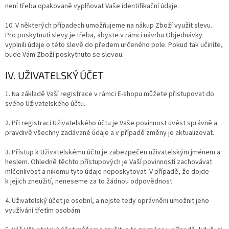
není třeba opakovaně vyplňovat Vaše identifikační údaje.
10. V některých případech umožňujeme na nákup Zboží využít slevu.
Pro poskytnutí slevy je třeba, abyste v rámci návrhu Objednávky
vyplnili údaje o této slevě do předem určeného pole. Pokud tak učiníte,
bude Vám Zboží poskytnuto se slevou.
IV. UŽIVATELSKÝ ÚČET
1. Na základě Vaší registrace v rámci E-shopu můžete přistupovat do
svého Uživatelského účtu.
2. Při registraci Uživatelského účtu je Vaše povinnost uvést správně a
pravdivě všechny zadávané údaje a v případě změny je aktualizovat.
3. Přístup k Uživatelskému účtu je zabezpečen uživatelským jménem a
heslem. Ohledně těchto přístupových je Vaší povinností zachovávat
mlčenlivost a nikomu tyto údaje neposkytovat. V případě, že dojde
k jejich zneužití, neneseme za to žádnou odpovědnost.
4. Uživatelský účet je osobní, a nejste tedy oprávněni umožnit jeho
využívání třetím osobám.