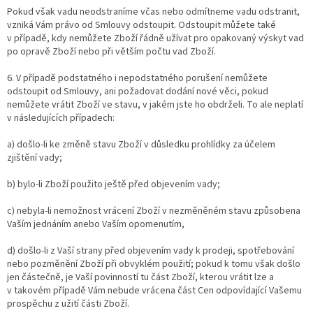
Pokud však vadu neodstraníme včas nebo odmítneme vadu odstranit,
vzniká Vám právo od Smlouvy odstoupit. Odstoupit můžete také
v případě, kdy nemůžete Zboží řádně užívat pro opakovaný výskyt vad
po opravě Zboží nebo při větším počtu vad Zboží.
6. V případě podstatného i nepodstatného porušení nemůžete
odstoupit od Smlouvy, ani požadovat dodání nové věci, pokud
nemůžete vrátit Zboží ve stavu, v jakém jste ho obdrželi. To ale neplatí
v následujících případech:
a) došlo-li ke změně stavu Zboží v důsledku prohlídky za účelem
zjištění vady;
b) bylo-li Zboží použito ještě před objevením vady;
c) nebyla-li nemožnost vrácení Zboží v nezměněném stavu způsobena
Vaším jednáním anebo Vaším opomenutím,
d) došlo-li z Vaší strany před objevením vady k prodeji, spotřebování
nebo pozměnění Zboží při obvyklém použití; pokud k tomu však došlo
jen částečně, je Vaší povinností tu část Zboží, kterou vrátit lze a
v takovém případě Vám nebude vrácena část Cen odpovídající Vašemu
prospěchu z užití části Zboží.