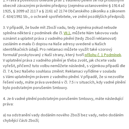
2. Práva a povinnosti ohledně práv z vadného plnění se řídí příslušnými
obecně závaznými právními předpisy (zejména ustanoveními § 1914 až
1925, § 2099 až 2117 a § 2161 až 2174 Občanského zákoníku a zákonem
č. 634/1992 Sb., o ochraně spotřebitele, ve znění pozdějších předpisů).
3. V případě, že bude mít Zboží vadu, tedy zejména pokud nebude
splněna některá z podmínek dle čl.
VII.1
, můžete Nám takovou vadu
oznámit a uplatnit práva z vadného plnění (tedy Zboží reklamovat)
zasláním e-mailu či dopisu na Naše adresy uvedené u Našich
identifikačních údajů. Pro reklamaci můžete využít také vzorový
formulář poskytovaný z Naší strany, který tvoří
přílohu č. 1 Podmínek
.
V uplatnění práva z vadného plnění je třeba zvolit, jak chcete vadu
vyřešit, přičemž tuto volbu nemůžete následně, s výjimkou případů dle
čl. 7.4, bez Našeho souhlasu změnit. Reklamaci vyřídíme v souladu
s Vámi uplatněným právem z vadného plnění. V případě, že si nezvolíte
řešení vady, máte práva uvedená v čl. 7.5 i v situacích, kdy vadné plnění
bylo podstatným porušením Smlouvy.
4. Je-li vadné plnění podstatným porušením Smlouvy, máte následující
práva:
a) na odstranění vady dodáním nového Zboží bez vady, nebo dodáním
chybějící části Zboží;