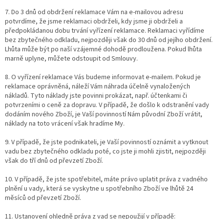
7. Do 3 dnů od obdržení reklamace Vám na e-mailovou adresu
potvrdíme, že jsme reklamaci obdrželi, kdy jsme ji obdrželi a
předpokládanou dobu trvání vyřízení reklamace. Reklamaci vyřídíme
bez zbytečného odkladu, nejpozději však do 30 dnů od jejího obdržení.
Lhůta může být po naší vzájemné dohodě prodloužena. Pokud lhůta
marně uplyne, můžete odstoupit od Smlouvy.
8. O vyřízení reklamace Vás budeme informovat e-mailem. Pokud je
reklamace oprávněná, náleží Vám náhrada účelně vynaložených
nákladů. Tyto náklady jste povinni prokázat, např. účtenkami či
potvrzeními o ceně za dopravu. V případě, že došlo k odstranění vady
dodáním nového Zboží, je Vaší povinností Nám původní Zboží vrátit,
náklady na toto vrácení však hradíme My.
9. V případě, že jste podnikateli, je Vaší povinností oznámit a vytknout
vadu bez zbytečného odkladu poté, co jste ji mohli zjistit, nejpozději
však do tří dnů od převzetí Zboží.
10. V případě, že jste spotřebitel, máte právo uplatit práva z vadného
plnění u vady, která se vyskytne u spotřebního Zboží ve lhůtě 24
měsíců od převzetí Zboží.
11. Ustanovení ohledně práva z vad se nepoužijí v případě: