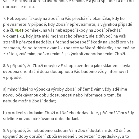
Vaši e-mailovou adresu uvedenou ve Smlouvě a jsou splatné 14 dnů od
doručení e-mailu.
7.
Nebezpeční škody na Zboží na Vás přechází v okamžiku, kdy ho
převezmete. V případě, kdy Zboží nepřevezmete, s výjimkou případů
dle čl.
VI.
4
Podmínek, na Vás nebezpečí škody na Zboží přechází
v okamžiku, kdy jste měli možnost ho převzít, ale z důvodů na Vaší
straně k převzetí nedošlo. Přechod nebezpečí škody na Zboží pro Vás
znamená, že od tohoto okamžiku nesete veškeré důsledky spojené se
ztrátou, zničením, poškozením či jakýmkoli znehodnocením Zboží.
8. V případě, že Zboží nebylo v E-shopu uvedeno jako skladem a byla
uvedena orientační doba dostupnosti Vás budeme vždy informovat
v případě:
a) mimořádného výpadku výroby Zboží, přičemž Vám vždy sdělíme
novou očekávanou dobu dostupnosti nebo informace o tom, že
nebude možné Zboží dodat;
b) prodlení s dodáním Zboží od Našeho dodavatele, přičemž Vám vždy
sdělíme novou očekávanou dobu dodání.
9.
V případě, že nebudeme schopni Vám Zboží dodat ani do 30 dnů od
uplynutí doby doručení Zboží uvedené v potvrzení Objednávky, a to