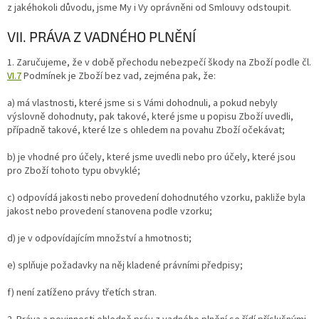
z jakéhokoli důvodu, jsme My i Vy oprávněni od Smlouvy odstoupit.
VII. PRÁVA Z VADNÉHO PLNĚNÍ
1.
Zaručujeme, že v době přechodu nebezpečí škody na Zboží podle čl.
VI.
7
Podmínek je Zboží bez vad, zejména pak, že:
a) má vlastnosti, které jsme si s Vámi dohodnuli, a pokud nebyly
výslovně dohodnuty, pak takové, které jsme u popisu Zboží uvedli,
případně takové, které lze s ohledem na povahu Zboží očekávat;
b) je vhodné pro účely, které jsme uvedli nebo pro účely, které jsou
pro Zboží tohoto typu obvyklé;
c) odpovídá jakosti nebo provedení dohodnutého vzorku, pakliže byla
jakost nebo provedení stanovena podle vzorku;
d) je v odpovídajícím množství a hmotnosti;
e) splňuje požadavky na něj kladené právními předpisy;
f) není zatíženo právy třetích stran.