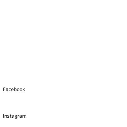
p
a
t
í
Facebook
Instagram