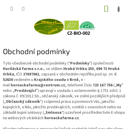
Přejít
NÁKUP
na
obsah
KOŠÍK
Obchodní podmínky
Tyto všeobecné obchodní podmínky (“
Podmínky
”) společnosti
Horňácká farma s.r.o.
, se sídlem
Hrubá Vrbka 253, 696 73 Hrubá
Vrbka
, IČO
27697061
, zapsaná v obchodním rejstříku pod sp. zn.
C
52630
vedeném u
Krajského soudu v Brně,
e -
mail
hornackafarma@centrum.cz,
telefonní číslo
723 167 756
(„
My
”
nebo „
Prodávající
”) upravují v souladu s ustanovením § 1751 odst. 1
zákona č. 89/2012 Sb., občanský zákoník, ve znění pozdějších předpisů
(„
Občanský zákoník
“) vzájemná práva a povinnosti Vás, jakožto
kupujících, a Nás, jakožto prodávajících, vzniklá v souvislosti nebo na
základě kupní smlouvy („
Smlouva
“) uzavřené prostřednictvím E-shopu
na webových stránkách
hornackafarma.cz
.