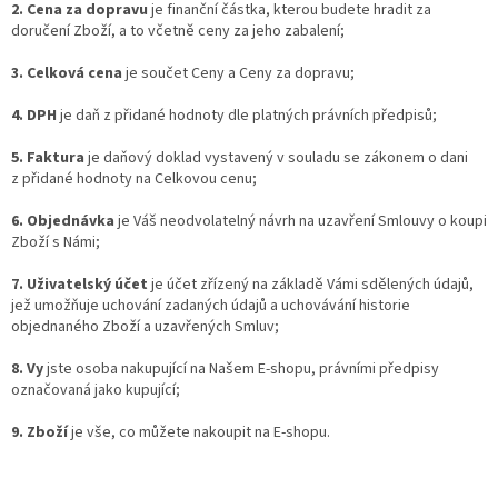
2. Cena za dopravu
je finanční částka, kterou budete hradit za
doručení Zboží, a to včetně ceny za jeho zabalení;
3. Celková cena
je součet Ceny a Ceny za dopravu;
4. DPH
je daň z přidané hodnoty dle platných právních předpisů;
5. Faktura
je daňový doklad vystavený v souladu se zákonem o dani
z přidané hodnoty na Celkovou cenu;
6. Objednávka
je Váš neodvolatelný návrh na uzavření Smlouvy o koupi
Zboží s Námi;
7. Uživatelský účet
je účet zřízený na základě Vámi sdělených údajů,
jež umožňuje uchování zadaných údajů a uchovávání historie
objednaného Zboží a uzavřených Smluv;
8. Vy
jste osoba nakupující na Našem E-shopu, právními předpisy
označovaná jako kupující;
9. Zboží
je vše, co můžete nakoupit na E-shopu.