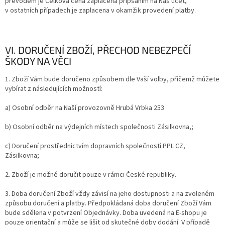
převodem je Celková cena zaplacena připsáním na Náš účet,
v ostatních případech je zaplacena v okamžik provedení platby.
VI. DORUČENÍ ZBOŽÍ, PŘECHOD NEBEZPEČÍ
ŠKODY NA VĚCI
1. Zboží Vám bude doručeno způsobem dle Vaší volby, přičemž můžete
vybírat z následujících možností:
a) Osobní odběr na Naší provozovně Hrubá Vrbka 253
b) Osobní odběr na výdejních místech společnosti Zásilkovna,;
c) Doručení prostřednictvím dopravních společností PPL CZ,
Zásilkovna;
2. Zboží je možné doručit pouze v rámci České republiky.
3. Doba doručení Zboží vždy závisí na jeho dostupnosti a na zvoleném
způsobu doručení a platby. Předpokládaná doba doručení Zboží Vám
bude sdělena v potvrzení Objednávky. Doba uvedená na E-shopu je
pouze orientační a může se lišit od skutečné doby dodání. V případě