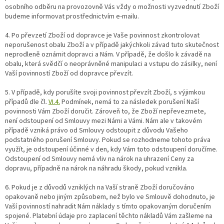
osobního odběru na provozovně Vás vždy o možnosti vyzvednutí Zboží
budeme informovat prostřednictvím e-mailu.
4.
Po převzetí Zboží od dopravce je Vaše povinnost zkontrolovat
neporušenost obalu Zboží a v případě jakýchkoli závad tuto skutečnost
neprodleně oznámit dopravci a Nám. V případě, že došlo k závadě na
obalu, která svědčí o neoprávněné manipulaci a vstupu do zásilky, není
Vaší povinností Zboží od dopravce převzít.
5. V případě, kdy porušíte svoji povinnost převzít Zboží, s výjimkou
případů dle čl.
VI.
4.
Podmínek, nemá to za následek porušení Naší
povinnosti Vám Zboží doručit. Zároveň to, že Zboží nepřevezmete,
není odstoupení od Smlouvy mezi Námi a Vámi. Nám ale v takovém
případě vzniká právo od Smlouvy odstoupit z důvodu Vašeho
podstatného porušení Smlouvy. Pokud se rozhodneme tohoto práva
využít, je odstoupení účinné v den, kdy Vám toto odstoupení doručíme.
Odstoupení od Smlouvy nemá vliv na nárok na uhrazení Ceny za
dopravu, případně na nárok na náhradu škody, pokud vznikla.
6. Pokud je z důvodů vzniklých na Vaší straně Zboží doručováno
opakovaně nebo jiným způsobem, než bylo ve Smlouvě dohodnuto, je
Vaší povinností nahradit Nám náklady s tímto opakovaným doručením
spojené. Platební údaje pro zaplacení těchto nákladů Vám zašleme na