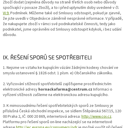
Zboží dodat (zejména důvody na straně třetích osob nebo důvody
spočívající v povaze Zboží), a to i před uplynutím doby uvedené v čl.
VI.9.
Podmínek. Můžeme také od Smlouvy odstoupit, pokud je zjevné,
že jste uvedli v Objednávce záměrně nesprávné informace. V případě,
že nakupujete zboží v rámci své podnikatelské činnosti, tedy jako
podnikatel, jsme oprávněni od Smlouvy odstoupit kdykoli, i bez udání
důvodu.
IX. ŘEŠENÍ SPORŮ SE SPOTŘEBITELI
1. Nejsme ve vztahu ke kupujícím vázáni žádnými kodexy chování ve
smyslu ustanovení § 1826 odst. 1 písm. e) Občanského zákoníku.
2. Vyřizování stížností spotřebitelů zajišťujeme prostřednictvím
elektronické adresy
hornackafarma@centrum.cz
Informaci o
vyřízení stížnosti zašleme na elektronickou adresu kupujícího.
3. K mimosoudnímu řešení spotřebitelských sporů ze Smlouvy je
příslušná Česká obchodní inspekce, se sídlem Štěpánská 567/15, 120
00 Praha 2, IČ: 000 20 869, internetová adresa:
http://www.coi.cz
.
Platformu pro řešení sporů on-line nacházející se na internetové
adrese
http://ec.europa.eu/consumers/odr
je možné využít při řešení