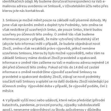
identifikačních údajů. My budeme doručovat korespondenci na Vaši e-
mailovou adresu uvedenou ve Smlouvě, v Uživatelském účtu nebo přes
kterou jste nás kontaktovali.
3. Smlouvu je možné měnit pouze na základě naší písemné dohody. My
jsme však oprávněni změnit a doplnit tyto Podmínky, tato změna se
však nedotkne již uzavřených Smluv, ale pouze Smluv, které budou
uzavřeny po účinnosti této změny. O změně Vás však budeme
informovat pouze v případě, že máte vytvořený Uživatelský účet
(abyste tuto informaci měli v případě, že budete objednávat nové
Zboží, změna však nezakládá právo výpovědi, jelikož nemáme
uzavřenou Smlouvu, kterou by bylo možné vypovědět), nebo Vám na
základě Smlouvy máme dodávat Zboží pravidelně a opakovaně.
Informace o změně Vám zašleme na Vaši e-mailovou adresu nejméně 14
dní před účinností této změny. Pokud od Vás do 14 dnů od zaslání
informace o změně neobdržíme výpověď uzavřené Smlouvy na
pravidelné a opakované dodávky Zboží, stávají se nové podmínky
součástí naší Smlouvy a uplatní se na další dodávku Zboží následující po
účinnosti změny. Výpovědní doba v případě, že výpověď podáte, činí 2
měsíce.
4. V případě vyšší moci nebo událostí, které nelze předvídat (přírodní
katastrofa, pandemie, provozní poruchy, výpadky subdodavatelů
apod.), neneseme odpovědnost za škodu způsobenou v důsledku