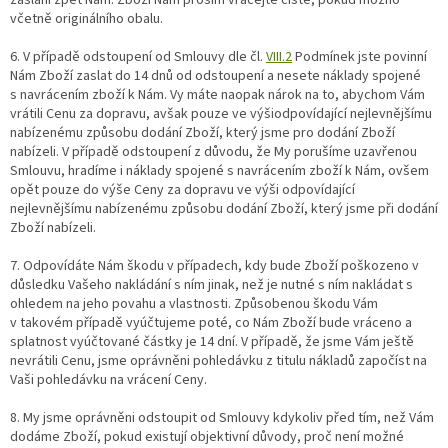
zaslání zpět Nám. Zboží Nám prosím vracejte čisté, pokud možno
včetně originálního obalu.
6. V případě odstoupení od Smlouvy dle čl.
VIII.2
Podmínek jste povinní
Nám Zboží zaslat do 14 dnů od odstoupení a nesete náklady spojené
s navrácením zboží k Nám. Vy máte naopak nárok na to, abychom Vám
vrátili Cenu za dopravu, avšak pouze ve výši
odpovídající nejlevnějšímu
nabízenému způsobu dodání Zboží, který jsme pro dodání Zboží
nabízeli. V případě odstoupení z důvodu, že My porušíme uzavřenou
Smlouvu, hradíme i náklady spojené s navrácením zboží k Nám, ovšem
opět pouze do výše Ceny za dopravu ve výši
odpovídající
nejlevnějšímu nabízenému způsobu dodání Zboží, který jsme při dodání
Zboží nabízeli.
7. Odpovídáte Nám škodu v případech, kdy bude Zboží poškozeno v
důsledku Vašeho nakládání s ním jinak, než je nutné s ním nakládat s
ohledem na jeho povahu a vlastnosti. Způsobenou škodu Vám
v takovém případě vyúčtujeme poté, co Nám Zboží bude vráceno a
splatnost vyúčtované částky je 14 dní. V případě, že jsme Vám ještě
nevrátili Cenu, jsme oprávněni pohledávku z titulu nákladů započíst na
Vaši pohledávku na vrácení Ceny.
8. My jsme oprávněni odstoupit od Smlouvy kdykoliv před tím, než Vám
dodáme Zboží, pokud existují objektivní důvody, proč není možné