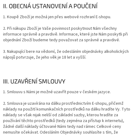
II. OBECNÁ USTANOVENÍ A POUČENÍ
1. Koupě Zboží je možná jen přes webové rozhraní E-shopu.
2. Při nákupu Zboží je Vaše povinnost poskytnout Nám všechny
informace správně a pravdivě. Informace, které jste Nám poskytli při
objednání Zboží budeme tedy považovat za správné a pravdivé.
3. Nakupující bere na vědomí, že odesláním objednávky alkoholických
nápojů potvrzuje, že jeho věk je 18 let a vyšší.
III. UZAVŘENÍ SMLOUVY
1. Smlouvu s Námi je možné uzavřít pouze v českém jazyce.
2. Smlouva je uzavírána na dálku prostřednictvím E-shopu, přičemž
náklady na použití komunikačních prostředků na dálku hradíte Vy. Tyto
náklady se však nijak neliší od základní sazby, kterou hradíte za
používání těchto prostředků (tedy zejména za přístup k internetu),
žádné další náklady účtované Námi tedy nad rámec Celkové ceny
nemusíte očekávat. Odesláním Objednávky souhlasíte s tím, že