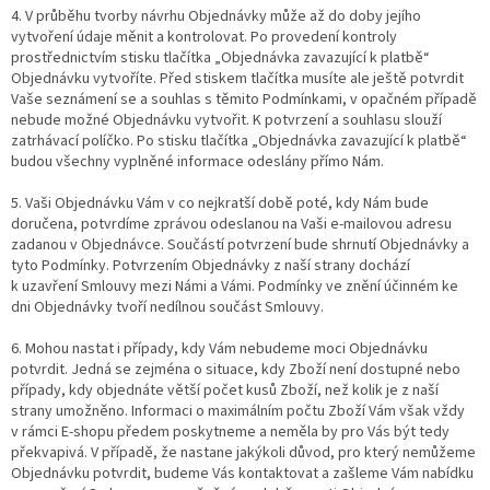
4. V průběhu tvorby návrhu Objednávky může až do doby jejího
vytvoření údaje měnit a kontrolovat. Po provedení kontroly
prostřednictvím stisku tlačítka „Objednávka zavazující k platbě“
Objednávku vytvoříte. Před stiskem tlačítka musíte ale ještě potvrdit
Vaše seznámení se a souhlas s těmito Podmínkami, v opačném případě
nebude možné Objednávku vytvořit. K potvrzení a souhlasu slouží
zatrhávací políčko. Po stisku tlačítka „Objednávka zavazující k platbě“
budou všechny vyplněné informace odeslány přímo Nám.
5. Vaši Objednávku Vám v co nejkratší době poté, kdy Nám bude
doručena, potvrdíme zprávou odeslanou na Vaši e-mailovou adresu
zadanou v Objednávce. Součástí potvrzení bude shrnutí Objednávky a
tyto Podmínky. Potvrzením Objednávky z naší strany dochází
k uzavření Smlouvy mezi Námi a Vámi. Podmínky ve znění účinném ke
dni Objednávky tvoří nedílnou součást Smlouvy.
6. Mohou nastat i případy, kdy Vám nebudeme moci Objednávku
potvrdit. Jedná se zejména o situace, kdy Zboží není dostupné nebo
případy, kdy objednáte větší počet kusů Zboží, než kolik je z naší
strany umožněno. Informaci o maximálním počtu Zboží Vám však vždy
v rámci E-shopu předem poskytneme a neměla by pro Vás být tedy
překvapivá. V případě, že nastane jakýkoli důvod, pro který nemůžeme
Objednávku potvrdit, budeme Vás kontaktovat a zašleme Vám nabídku