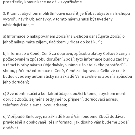
prostředky komunikace na dálku využíváme.
3. K tomu, abychom mohli Smlouvu uzavřít, je třeba, abyste na E-shopu
vytvořili návrh Objednávky. V tomto návrhu musí být uvedeny
následující údaje:
a) Informace o nakupovaném Zboží (na E-shopu označujete Zboží, o
jehož nákup máte zájem, tlačítkem „Přidat do košíku“);
b) Informace o Ceně, Ceně za dopravu, způsobu platby Celkové ceny a
požadovaném způsobu doručení Zboží; tyto informace budou zadány
v rámci tvorby návrhu Objednávky v rámci uživatelského prostředí E-
shopu, přičemž informace o Ceně, Ceně za dopravu a Celkové ceně
budou uvedeny automaticky na základě Vámi zvolného Zboží a způsobu
jeho doručení;
c) Své identifikační a kontaktní údaje sloužící k tomu, abychom mohli
doručit Zboží, zejména tedy jméno, příjmení, doručovací adresu,
telefonní číslo a e-mailovou adresu;
d) V případě Smlouvy, na základě které Vám budeme Zboží dodávat
pravidelně a opakovaně, též informaci, jak dlouho Vám budeme Zboží
dodávat.