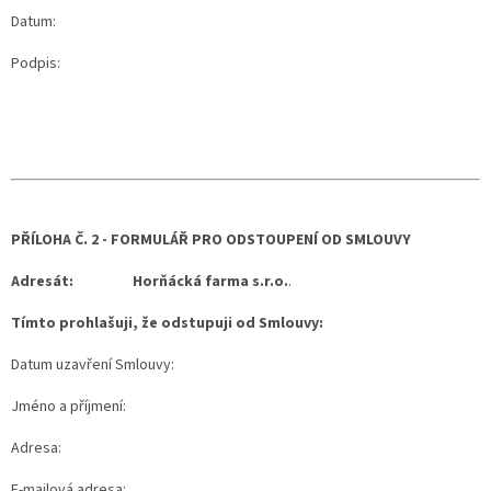
Datum:
Podpis:
PŘÍLOHA Č. 2 - FORMULÁŘ PRO ODSTOUPENÍ OD SMLOUVY
Adresát:
Horňácká farma s.r.o.
.
Tímto prohlašuji, že odstupuji od Smlouvy:
Datum uzavření Smlouvy:
Jméno a příjmení:
Adresa:
E-mailová adresa: