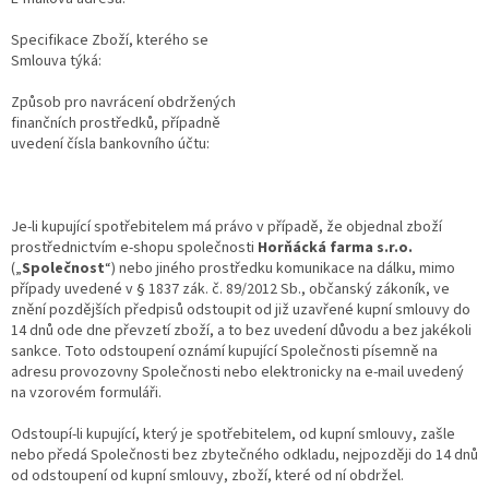
Specifikace Zboží, kterého se
Smlouva týká:
Způsob pro navrácení obdržených
finančních prostředků, případně
uvedení čísla bankovního účtu:
Je-li kupující spotřebitelem má právo v případě, že objednal zboží
prostřednictvím e-shopu společnosti
Horňácká farma s.r.o.
(„
Společnost
“) nebo jiného prostředku komunikace na dálku, mimo
případy uvedené v § 1837 zák. č. 89/2012 Sb., občanský zákoník, ve
znění pozdějších předpisů odstoupit od již uzavřené kupní smlouvy do
14 dnů ode dne převzetí zboží, a to bez uvedení důvodu a bez jakékoli
sankce. Toto odstoupení oznámí kupující Společnosti písemně na
adresu provozovny Společnosti nebo elektronicky na e-mail uvedený
na vzorovém formuláři.
Odstoupí-li kupující, který je spotřebitelem, od kupní smlouvy, zašle
nebo předá Společnosti bez zbytečného odkladu, nejpozději do 14 dnů
od odstoupení od kupní smlouvy, zboží, které od ní obdržel.