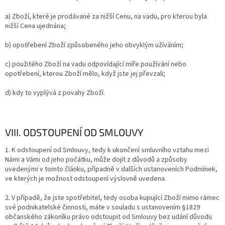
a) Zboží, které je prodávané za nižší Cenu, na vadu, pro kterou byla
nižší Cena ujednána;
b) opotřebení Zboží způsobeného jeho obvyklým užíváním;
c) použitého Zboží na vadu odpovídající míře používání nebo
opotřebení, kterou Zboží mělo, když jste jej převzali;
d) kdy to vyplývá z povahy Zboží.
VIII. ODSTOUPENÍ OD SMLOUVY
1. K odstoupení od Smlouvy, tedy k ukončení smluvního vztahu mezi
Námi a Vámi od jeho počátku, může dojít z důvodů a způsoby
uvedenými v tomto článku, případně v dalších ustanoveních Podmínek,
ve kterých je možnost odstoupení výslovně uvedena.
2.
V případě, že jste spotřebitel, tedy osoba kupující Zboží mimo rámec
své podnikatelské činnosti, máte v souladu s ustanovením §1829
občanského zákoníku právo odstoupit od Smlouvy bez udání důvodu