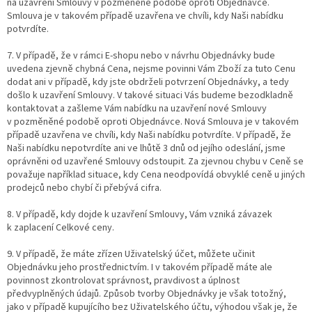
na uzavření Smlouvy v pozměněné podobě oproti Objednávce.
Smlouva je v takovém případě uzavřena ve chvíli, kdy Naši nabídku
potvrdíte.
7. V případě, že v rámci E-shopu nebo v návrhu Objednávky bude
uvedena zjevně chybná Cena, nejsme povinni Vám Zboží za tuto Cenu
dodat ani v případě, kdy jste obdrželi potvrzení Objednávky, a tedy
došlo k uzavření Smlouvy. V takové situaci Vás budeme bezodkladně
kontaktovat a zašleme Vám nabídku na uzavření nové Smlouvy
v pozměněné podobě oproti Objednávce. Nová Smlouva je v takovém
případě uzavřena ve chvíli, kdy Naši nabídku potvrdíte. V případě, že
Naši nabídku nepotvrdíte ani ve lhůtě 3 dnů od jejího odeslání, jsme
oprávněni od uzavřené Smlouvy odstoupit. Za zjevnou chybu v Ceně se
považuje například situace, kdy Cena neodpovídá obvyklé ceně u jiných
prodejců nebo chybí či přebývá cifra.
8. V případě, kdy dojde k uzavření Smlouvy, Vám vzniká závazek
k zaplacení Celkové ceny.
9. V případě, že máte zřízen Uživatelský účet, můžete učinit
Objednávku jeho prostřednictvím. I v takovém případě máte ale
povinnost zkontrolovat správnost, pravdivost a úplnost
předvyplněných údajů. Způsob tvorby Objednávky je však totožný,
jako v případě kupujícího bez Uživatelského účtu, výhodou však je, že