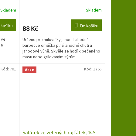
Skladem
Skladem
 košíku
Do košíku
88 Kč
 ve
Určeno pro milovníky jahod! Lahodná
je
barbecue omáčka plná lahodné chuti a
jahodové vůně. Skvěle se hodí k pečeného
masu nebo grilovaným sýrům.
Kód:
701
Kód:
1765
Akce
Salátek ze zelených rajčátek, 145