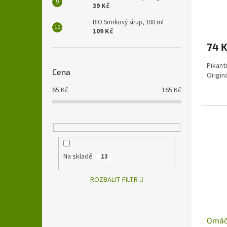
39 Kč
BIO Smrkový sirup, 100 ml
109 Kč
74 
Pikant
Cena
Origin
65
Kč
165
Kč
Na skladě
13
ROZBALIT FILTR
Omáčk