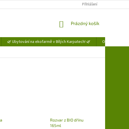
Přihlášení
NÁKUPNÍ
Prázdný košík
KOŠÍK
🌿 Ubytování na ekofarmě v Bílých Karpatech! 🌿
Obchodní podm
na
Rozvar z BIO dřínu
165ml