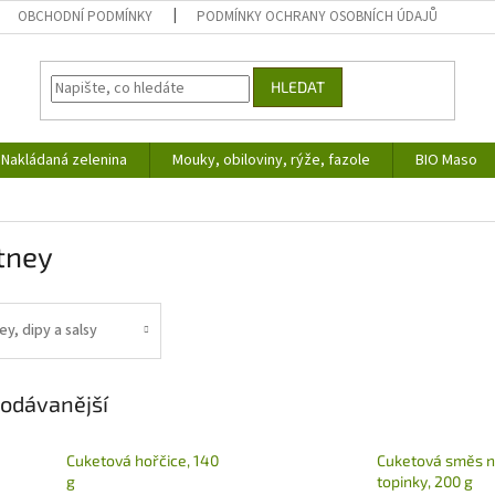
OBCHODNÍ PODMÍNKY
PODMÍNKY OCHRANY OSOBNÍCH ÚDAJŮ
HLEDAT
Nakládaná zelenina
Mouky, obiloviny, rýže, fazole
BIO Maso
tney
y, dipy a salsy
odávanější
Cuketová hořčice, 140
Cuketová směs 
g
topinky, 200 g