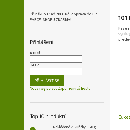
Při nákupu nad 2000 Kč, doprava do PPL
101 
PARCELSHOPU ZDARMA!
Naše r
vynika
přede
Přihlášení
E-mail
Heslo
PŘIHLÁSIT SE
Nová registrace
Zapomenuté heslo
Top 10 produktů
Cuket
Nakládané kukuřičky, 370 g