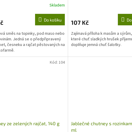
Skladem
Do košíku
Do
Kč
107 Kč
vá směs na topinky, pod maso nebo
Zajímavá příloha k masům a sýrům,
ovinám. Jedná se o předpřipravený
které chuť sladkých hrušek příjem
ket, česneku a rajčat pěstovaných na
doplňuje jemná chuť šalotky.
kofarmě.
Kód:
104
ey ze zelených rajčat, 140 g
Jablečné chutney s rozinkam
ml