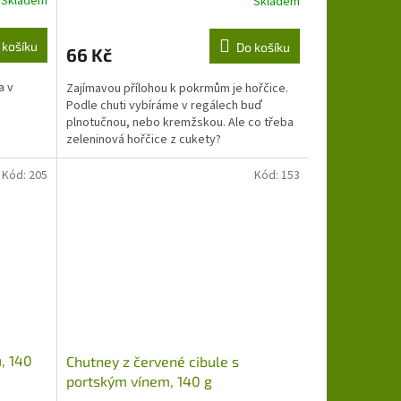
Skladem
Skladem
 košíku
Do košíku
66 Kč
a v
Zajímavou přílohou k pokrmům je hořčice.
Podle chuti vybíráme v regálech buď
plnotučnou, nebo kremžskou. Ale co třeba
zeleninová hořčice z cukety?
Kód:
205
Kód:
153
, 140
Chutney z červené cibule s
portským vínem, 140 g