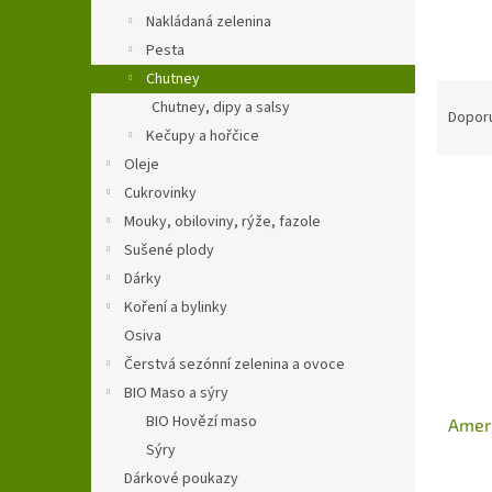
n
Nakládaná zelenina
e
Pesta
l
Chutney
Ř
Chutney, dipy a salsy
a
Dopor
Kečupy a hořčice
z
e
Oleje
V
n
Cukrovinky
ý
í
Mouky, obiloviny, rýže, fazole
p
p
Sušené plody
i
r
Dárky
s
o
p
d
Koření a bylinky
r
u
Osiva
o
k
Čerstvá sezónní zelenina a ovoce
d
t
BIO Maso a sýry
u
ů
BIO Hovězí maso
Ameri
k
Sýry
t
ů
Dárkové poukazy