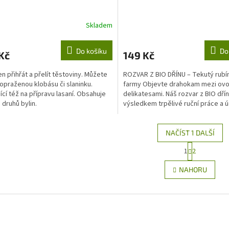
Skladem
rné
cení
ktu
Do košíku
Do
Kč
149 Kč
en přihřát a přelít těstoviny. Můžete
ROZVAR Z BIO DŘÍNU – Tekutý rubín
 opraženou klobásu či slaninku.
farmy Objevte drahokam mezi ov
jící též na přípravu lasaní. Obsahuje
delikatesami. Náš rozvar z BIO dřín
ček.
 druhů bylin.
výsledkem trpělivé ruční práce a ú
přírodě. Dřínky,...
NAČÍST 1 DALŠÍ
S
1
2
O
t
r
v
NAHORU
á
l
n
á
k
d
o
a
v
c
á
í
n