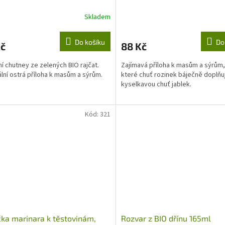
Skladem
Do košíku
Do
Kč
88 Kč
ní chutney ze zelených BIO rajčat.
Zajímavá příloha k masům a sýrům,
ální ostrá příloha k masům a sýrům.
které chuť rozinek báječně doplňu
kyselkavou chuť jablek.
Kód:
321
a marinara k těstovinám,
Rozvar z BIO dřínu 165ml