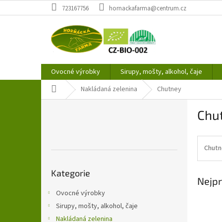
Přejít
723167756
hornackafarma@centrum.cz
na
obsah
Ovocné výrobky
Sirupy, mošty, alkohol, čaje
Domů
Nakládaná zelenina
Chutney
P
Chu
o
s
t
r
Chutne
a
Přeskočit
n
Kategorie
kategorie
Nejpr
n
í
Ovocné výrobky
p
Sirupy, mošty, alkohol, čaje
a
Nakládaná zelenina