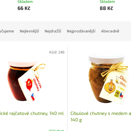
Skladem
Skladem
66 Kč
88 Kč
učujeme
Nejlevnější
Nejdražší
Nejprodávanější
Abecedně
Kód:
246
cké rajčatové chutney, 140 ml
Cibulové chutney s medem a c
140 g