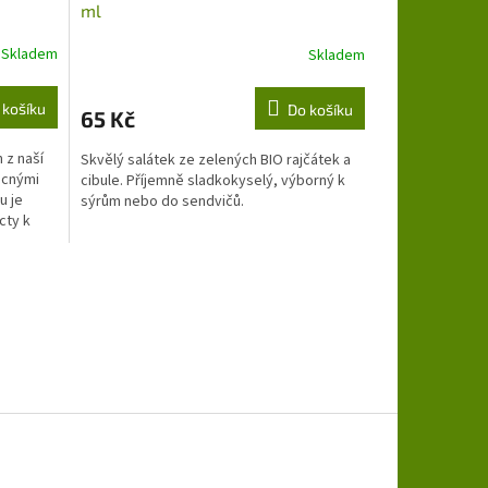
ml
Skladem
Skladem
 košíku
Do košíku
65 Kč
 z naší
Skvělý salátek ze zelených BIO rajčátek a
ocnými
cibule. Příjemně sladkokyselý, výborný k
u je
sýrům nebo do sendvičů.
cty k