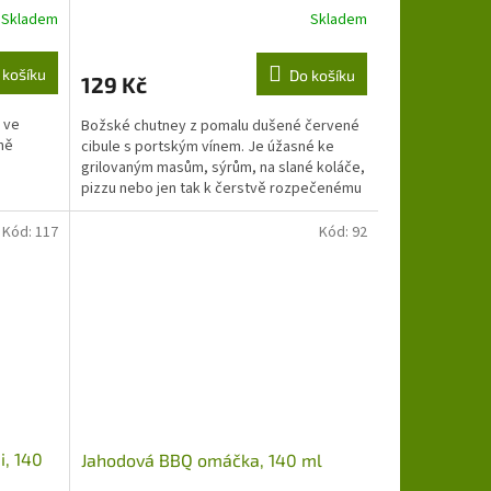
Skladem
Skladem
 košíku
Do košíku
129 Kč
 ve
Božské chutney z pomalu dušené červené
ně
cibule s portským vínem. Je úžasné ke
grilovaným masům, sýrům, na slané koláče,
pizzu nebo jen tak k čerstvě rozpečenému
pečivu. Budete se...
Kód:
117
Kód:
92
i, 140
Jahodová BBQ omáčka, 140 ml