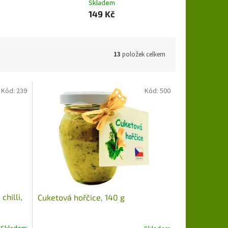
Skladem
149 Kč
13
položek celkem
Kód:
239
Kód:
500
hilli,
Cuketová hořčice, 140 g