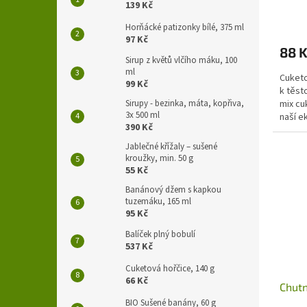
139 Kč
Horňácké patizonky bílé, 375 ml
97 Kč
88 
Sirup z květů vlčího máku, 100
ml
Cuketo
99 Kč
k těst
Sirupy - bezinka, máta, kopřiva,
mix cu
3x 500 ml
naší e
390 Kč
Jablečné křížaly – sušené
kroužky, min. 50 g
55 Kč
Banánový džem s kapkou
tuzemáku, 165 ml
95 Kč
Balíček plný bobulí
537 Kč
Cuketová hořčice, 140 g
66 Kč
Chutn
BIO Sušené banány, 60 g