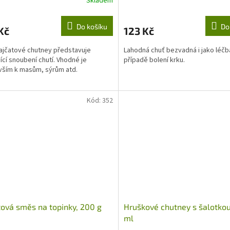
Skladem
Průměrné
hodnocení
produktu
Do košíku
Do
Kč
123 Kč
je
5,0
ajčatové chutney představuje
Lahodná chuť bezvadná i jako léčb
z
jící snoubení chutí. Vhodné je
případě bolení krku.
5
vším k masům, sýrům atd.
hvězdiček.
Kód:
352
ová směs na topinky, 200 g
Hruškové chutney s šalotkou
ml