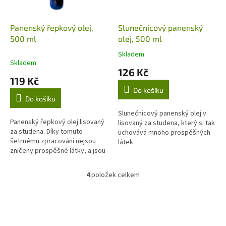
Panenský řepkový olej,
Slunečnicový panenský
500 ml
olej, 500 ml
Skladem
Průměrné
Skladem
hodnocení
126 Kč
produktu
119 Kč
je
Do košíku
5,0
Do košíku
z
5
Slunečnicový panenský olej v
Panenský řepkový olej lisovaný
hvězdiček.
lisovaný za studena, který si tak
za studena. Díky tomuto
uchovává mnoho prospěšných
šetrnému zpracování nejsou
látek
zničeny prospěšné látky, a jsou
proto bohaté na esenciální
nenasycené mastné kyseliny a
4
položek celkem
O
vitaminy.
v
l
Z
á
á
d
p