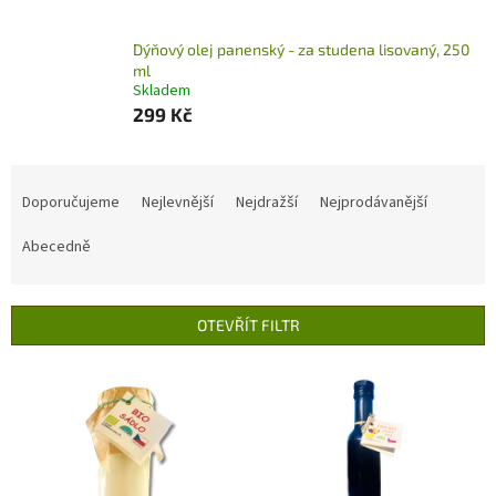
Dýňový olej panenský - za studena lisovaný, 250
ml
Skladem
299 Kč
Ř
a
Doporučujeme
Nejlevnější
Nejdražší
Nejprodávanější
z
e
Abecedně
n
í
p
OTEVŘÍT FILTR
r
o
V
d
ý
u
p
k
i
t
s
ů