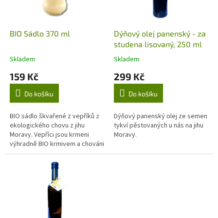
p
r
o
d
BIO Sádlo 370 ml
Dýňový olej panenský - za
u
studena lisovaný, 250 ml
k
Skladem
Skladem
Průměrné
Průměrné
t
hodnocení
hodnocení
159 Kč
299 Kč
ů
produktu
produktu
je
je
Do košíku
Do košíku
5,0
5,0
z
z
5
5
BIO sádlo škvařené z vepříků z
Dýňový panenský olej ze semen
hvězdiček.
hvězdiček.
ekologického chovu z jihu
tykví pěstovaných u nás na jihu
Moravy. Vepříci jsou krmeni
Moravy.
výhradně BIO krmivem a chováni
s volným pohybem a přístupem
ven. Sádlo je dodáváno ve...