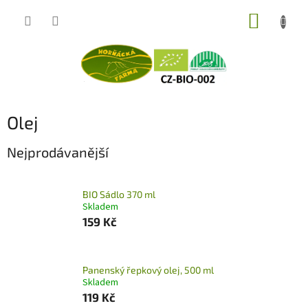
Přejít
NÁKUP
na
obsah
KOŠÍK
Olej
Nejprodávanější
BIO Sádlo 370 ml
Skladem
159 Kč
Panenský řepkový olej, 500 ml
Skladem
119 Kč