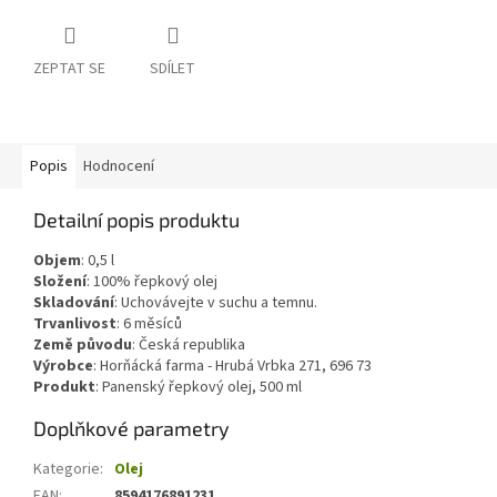
ZEPTAT SE
SDÍLET
Popis
Hodnocení
Detailní popis produktu
Objem
:
0,5
l
Složení
:
100% řepkový olej
Skladování
:
Uchovávejte v suchu a temnu.
Trvanlivost
:
6 měsíců
Země původu
:
Česká republika
Výrobce
: Horňácká farma - Hrubá Vrbka 271, 696 73
Produkt
: Panenský řepkový olej, 500 ml
Doplňkové parametry
Kategorie
:
Olej
EAN
:
8594176891231