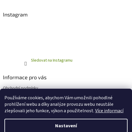
Instagram
Sledovat na Instagramu
Informace pro vás
Obchodní podmínky
Podmínky ochrany osobních údajů
Používáme cookies, abychom Vám umožnili pohodlné
prohlížení webu a díky analýze provozu webu neustále
zlepšovali jeho funkce, výkon a použitelnost.
Více informací
Vytvořil Shoptet
Nastavení