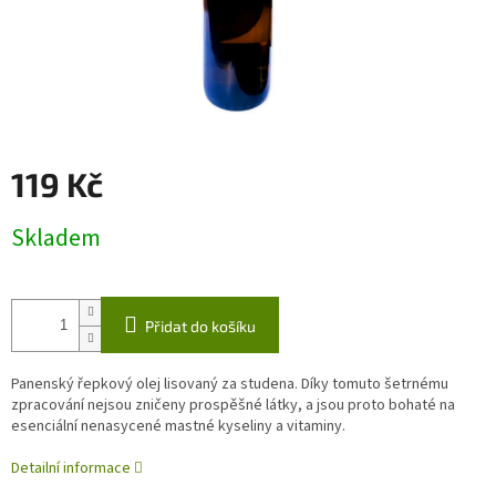
119 Kč
Měrná
Skladem
cena:
Přidat do košíku
Panenský řepkový olej lisovaný za studena. Díky tomuto šetrnému
zpracování nejsou zničeny prospěšné látky, a jsou proto bohaté na
esenciální nenasycené mastné kyseliny a vitaminy.
Detailní informace