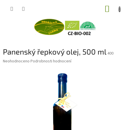
Přejít
NÁKUP
na
obsah
KOŠÍK
Panenský řepkový olej, 500 ml
400
Průměrné
Neohodnoceno
Podrobnosti hodnocení
hodnocení
produktu
je
0,0
z
5
hvězdiček.