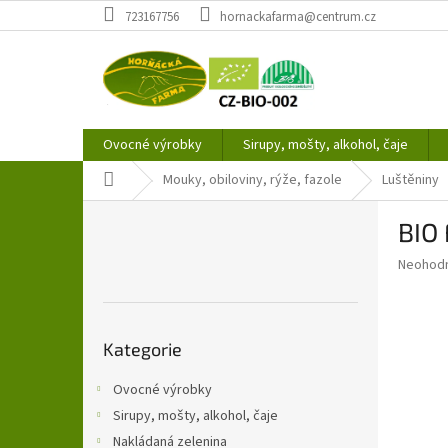
Přejít
723167756
hornackafarma@centrum.cz
na
obsah
Ovocné výrobky
Sirupy, mošty, alkohol, čaje
Domů
Mouky, obiloviny, rýže, fazole
Luštěniny
P
BIO 
o
s
Průměr
Neohod
t
hodnoce
r
produkt
a
je
Přeskočit
0,0
n
Kategorie
kategorie
z
n
5
í
Ovocné výrobky
hvězdič
p
Sirupy, mošty, alkohol, čaje
a
Nakládaná zelenina