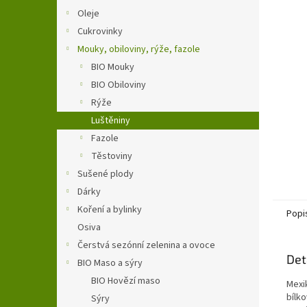
n
Oleje
e
Cukrovinky
l
Mouky, obiloviny, rýže, fazole
BIO Mouky
BIO Obiloviny
Rýže
Luštěniny
Fazole
Těstoviny
Sušené plody
Dárky
Koření a bylinky
Popi
Osiva
Čerstvá sezónní zelenina a ovoce
Det
BIO Maso a sýry
BIO Hovězí maso
Mexik
bílk
Sýry