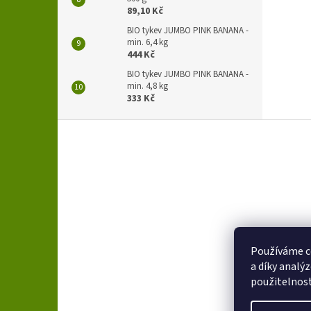
89,10 Kč
BIO tykev JUMBO PINK BANANA -
min. 6,4 kg
444 Kč
BIO tykev JUMBO PINK BANANA -
min. 4,8 kg
333 Kč
Z
á
p
a
t
í
Používáme c
a díky analý
použitelnos