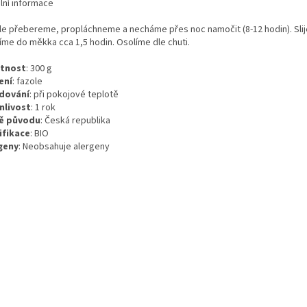
lní informace
le přebereme, propláchneme a necháme přes noc namočit (8-12 hodin). Sl
říme do měkka cca 1,5 hodin. Osolíme dle chuti.
tnost
:
300
g
ení
:
fazole
dování
:
při pokojové teplotě
nlivost
:
1 rok
ě původu
:
Česká republika
ifikace
:
BIO
geny
:
Neobsahuje alergeny