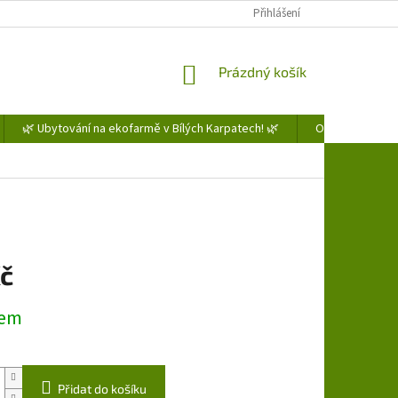
Přihlášení
NÁKUPNÍ
Prázdný košík
KOŠÍK
🌿 Ubytování na ekofarmě v Bílých Karpatech! 🌿
Obchodní podm
Kč
dem
Přidat do košíku