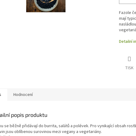
Fazole če
mají typi
nasládlou
vegetari
Detailní 
TISK
s
Hodnocení
ailní popis produktu
u se běžně přidávají do burrita, salátů a polévek. Pro vynikající obsah rost
ovin jsou oblíbenou surovinou mezi vegany a vegetariány.