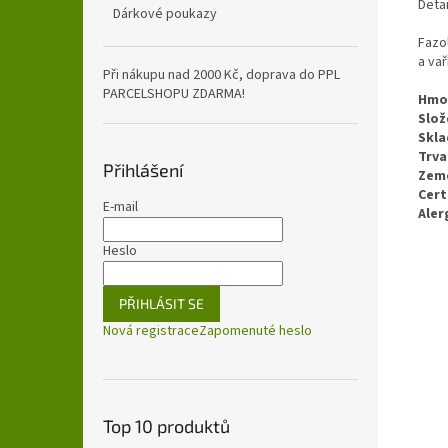
Detai
Dárkové poukazy
Fazo
a va
Při nákupu nad 2000 Kč, doprava do PPL
PARCELSHOPU ZDARMA!
Hmo
Slož
Skla
Trva
Přihlášení
Zem
Cert
E-mail
Aler
Heslo
PŘIHLÁSIT SE
Nová registrace
Zapomenuté heslo
Top 10 produktů