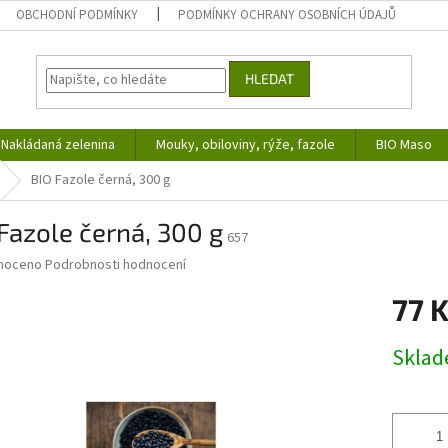
OBCHODNÍ PODMÍNKY
PODMÍNKY OCHRANY OSOBNÍCH ÚDAJŮ
HLEDAT
Nakládaná zelenina
Mouky, obiloviny, rýže, fazole
BIO Maso
BIO Fazole černá, 300 g
Fazole černá, 300 g
657
né
noceno
Podrobnosti hodnocení
ní
77 
u
Měrná
Skla
cena:
ek.