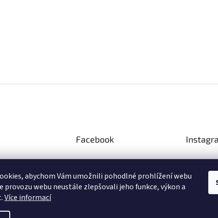
Facebook
Instagr
ookies, abychom Vám umožnili pohodlné prohlížení webu
ze provozu webu neustále zlepšovali jeho funkce, výkon a
Sled
t.
Více informací