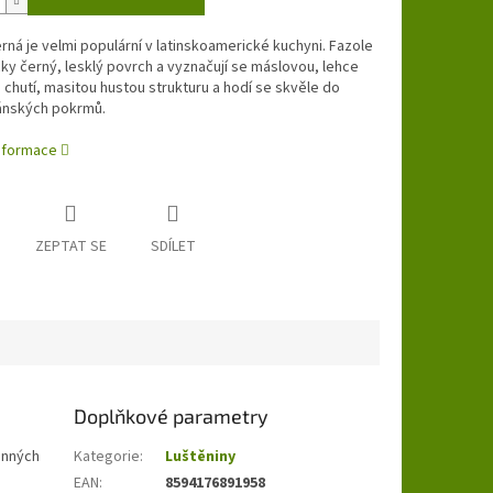
rná je velmi populární v latinskoamerické kuchyni. Fazole
cky černý, lesklý povrch a vyznačují se máslovou, lehce
 chutí, masitou hustou strukturu a hodí se skvěle do
ánských pokrmů.
informace
ZEPTAT SE
SDÍLET
Doplňkové parametry
linných
Kategorie
:
Luštěniny
EAN
:
8594176891958