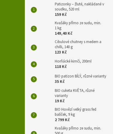
Patizonky – žluté, nakládané v
soudku, 520 ml
159 Kč
Kvašáky přímo ze sudu, min.
1 kg
149,40 Kč
Cibulové chutney s medem a
chilli, 140 g
123 Kč
Horňácké kimči, 200ml
118 Kč
BIO patizon BÍLÝ, různé varianty
35 Kč
BIO cuketa KVĚTA, různé
varianty
19 Kč
BIO Hovězí velký grass fed
balíček, 9 kg
2 799 Kč
Kvašáky přímo ze sudu, min.
500 g