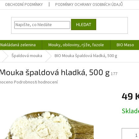
OBCHODNÍ PODMÍNKY
PODMÍNKY OCHRANY OSOBNÍCH ÚDAJŮ
HLEDAT
Nakládaná zelenina
Mouky, obiloviny, rýže, fazole
BIO Maso
Špaldová mouka
BIO Mouka špaldová hladká, 500 g
 Mouka špaldová hladká, 500 g
177
né
noceno
Podrobnosti hodnocení
ní
49 
u
Měrná
Skla
cena:
ek.