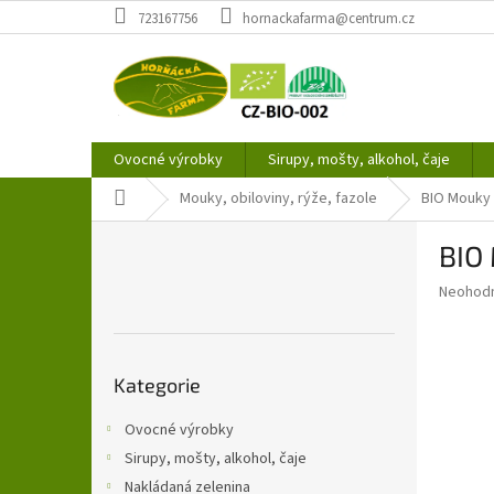
Přejít
723167756
hornackafarma@centrum.cz
na
obsah
Ovocné výrobky
Sirupy, mošty, alkohol, čaje
Domů
Mouky, obiloviny, rýže, fazole
BIO Mouky
P
BIO
o
s
Průměr
Neohod
t
hodnoce
r
produkt
a
je
Přeskočit
0,0
n
Kategorie
kategorie
z
n
5
í
Ovocné výrobky
hvězdič
p
Sirupy, mošty, alkohol, čaje
a
Nakládaná zelenina