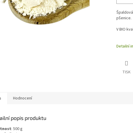
Špaldová
pšenice.
V BIO kva
Detailní 
TISK
s
Hodnocení
ailní popis produktu
tnost
:
500
g