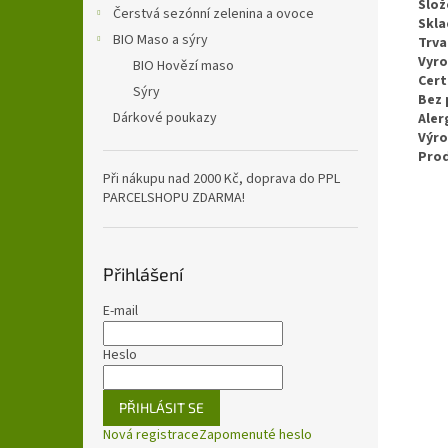
Slož
Čerstvá sezónní zelenina a ovoce
Skla
BIO Maso a sýry
Trva
Vyro
BIO Hovězí maso
Cert
Sýry
Bez 
Dárkové poukazy
Aler
Výr
Pro
Při nákupu nad 2000 Kč, doprava do PPL
PARCELSHOPU ZDARMA!
Přihlášení
E-mail
Heslo
PŘIHLÁSIT SE
Nová registrace
Zapomenuté heslo