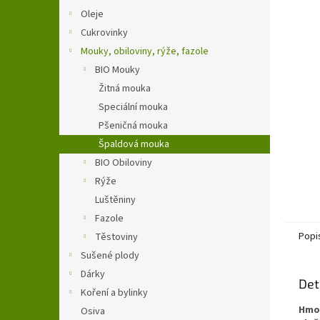
n
Oleje
e
Cukrovinky
l
Mouky, obiloviny, rýže, fazole
BIO Mouky
Žitná mouka
Speciální mouka
Pšeničná mouka
Špaldová mouka
BIO Obiloviny
Rýže
Luštěniny
Fazole
Popi
Těstoviny
Sušené plody
Dárky
Det
Koření a bylinky
Hmo
Osiva