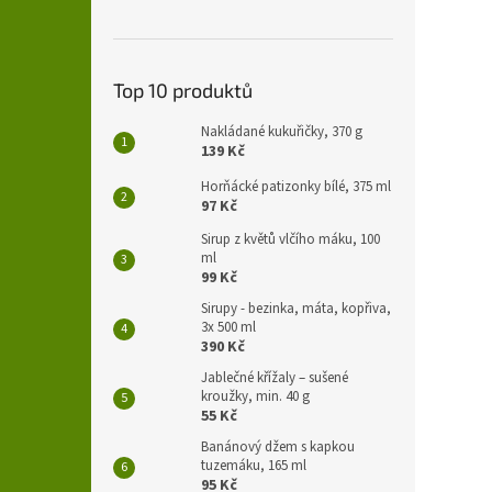
Top 10 produktů
Nakládané kukuřičky, 370 g
139 Kč
Horňácké patizonky bílé, 375 ml
97 Kč
Sirup z květů vlčího máku, 100
ml
99 Kč
Sirupy - bezinka, máta, kopřiva,
3x 500 ml
390 Kč
Jablečné křížaly – sušené
kroužky, min. 40 g
55 Kč
Banánový džem s kapkou
tuzemáku, 165 ml
95 Kč