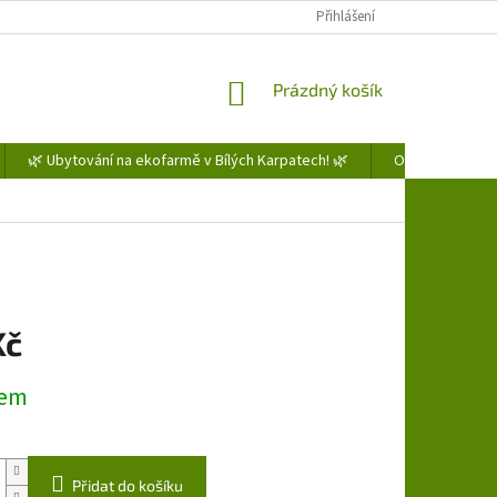
Přihlášení
NÁKUPNÍ
Prázdný košík
KOŠÍK
🌿 Ubytování na ekofarmě v Bílých Karpatech! 🌿
Obchodní podm
Kč
dem
Přidat do košíku