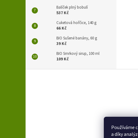
Balíček plný bobulí
537 Kč
Cuketová hořčice, 140 g
66 Kč
BIO Sušené banány, 60 g
39 Kč
BIO Smrkový sirup, 100 ml
109 Kč
Z
á
p
a
t
í
Používáme c
a díky analý