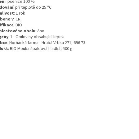
ení
:
pšenice 100 %
dování
:
při teplotě do 25 °C
nlivost
:
1 rok
beno v
:
ČR
ifikace
:
BIO
plastového obalu
:
Ano
geny
:
1 - Obiloviny obsahující lepek
obce
: Horňácká farma - Hrubá Vrbka 271, 696 73
dukt
: BIO Mouka špaldová hladká, 500 g