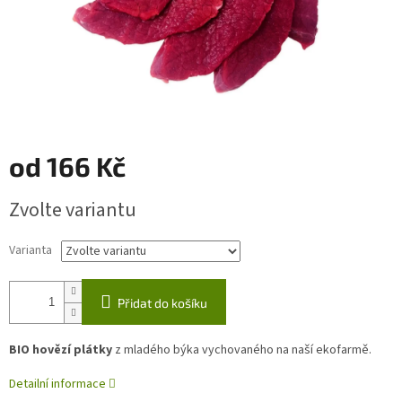
od
166 Kč
Měrná
Zvolte variantu
cena:
Varianta
Přidat do košíku
BIO hovězí plátky
z mladého býka vychovaného na naší ekofarmě.
Detailní informace