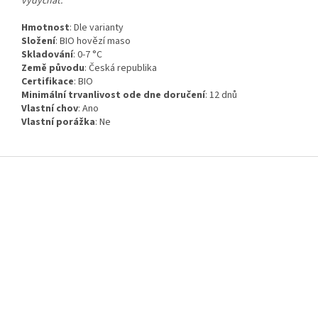
vydýchat.
Hmotnost
:
Dle varianty
Složení
:
BIO hovězí maso
Skladování
:
0-7 °C
Země původu
:
Česká republika
Certifikace
:
BIO
Minimální trvanlivost ode dne doručení
:
12 dnů
Vlastní chov
:
Ano
Vlastní porážka
:
Ne
Z
á
p
a
t
í