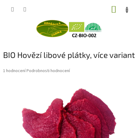
Přejít
NÁKUP
na
obsah
KOŠÍK
BIO Hovězí libové plátky, více variant
Průměrné
1 hodnocení
Podrobnosti hodnocení
hodnocení
produktu
je
5,0
z
5
hvězdiček.