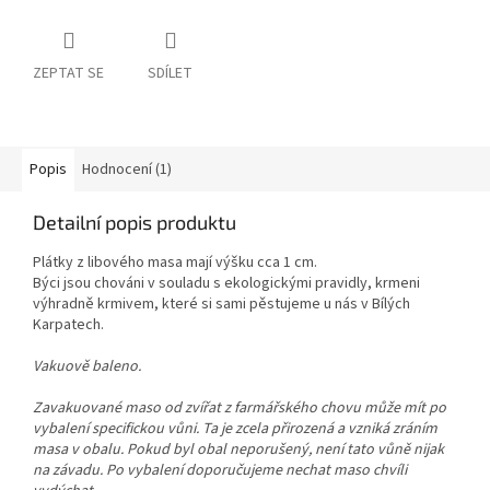
ZEPTAT SE
SDÍLET
Popis
Hodnocení (1)
Detailní popis produktu
Plátky z libového masa mají výšku cca 1 cm.
Býci jsou chováni v souladu s ekologickými pravidly, krmeni
výhradně krmivem, které si sami pěstujeme u nás v Bílých
Karpatech.
Vakuově baleno.
Zavakuované maso od zvířat z farmářského chovu může mít po
vybalení specifickou vůni. Ta je zcela přirozená a vzniká zráním
masa v obalu. Pokud byl obal neporušený, není tato vůně nijak
na závadu. Po vybalení doporučujeme nechat maso chvíli