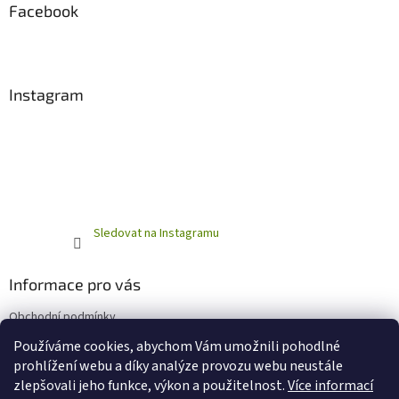
Facebook
Instagram
Sledovat na Instagramu
Informace pro vás
Obchodní podmínky
Podmínky ochrany osobních údajů
Používáme cookies, abychom Vám umožnili pohodlné
prohlížení webu a díky analýze provozu webu neustále
zlepšovali jeho funkce, výkon a použitelnost.
Více informací