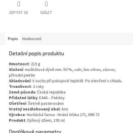
ZEPTAT SE
SDÍLET
Popis
Hodnocení
Detailní popis produktu
Hmotnost
:
215
g
Složení
:
muškátová dýně min. 50 %, cukr, bio citron, zázvor,
přírodní pektin
Skladování
:
V suchu při pokojové teplotě. Po otevření v chladu.
Trvanlivost
:
2 roky
Země původu
:
Česká republika
Přídatné látky
:
E440 – Pektiny
Ošetření
:
Šetrně pasterováno
Vratný nezálohovaný obal
:
Ano
Výrobce
: Horňácká farma - Hrubá Vrbka 271, 696 73
Produkt
: Dýňový džem, 195 ml
Doplňkové parametry