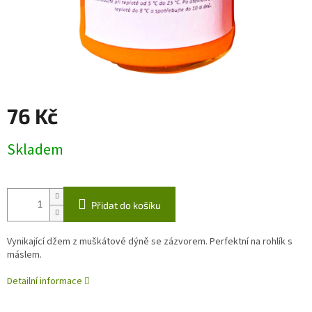
76 Kč
Měrná
Skladem
cena:
Přidat do košíku
Vynikající džem z muškátové dýně se zázvorem. Perfektní na rohlík s
máslem.
Detailní informace