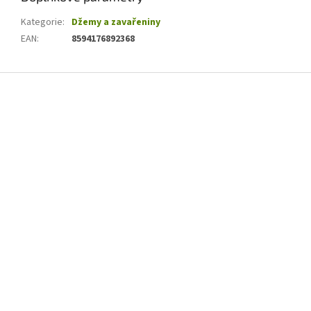
Kategorie
:
Džemy a zavařeniny
EAN
:
8594176892368
Z
á
p
a
t
í