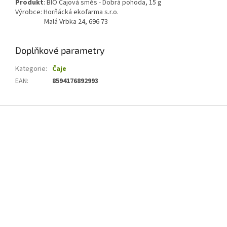
Produkt
: BIO Čajová směs - Dobrá pohoda, 15 g
Výrobce: Horňácká ekofarma s.r.o.
Malá Vrbka 24, 696 73
Doplňkové parametry
Kategorie
:
Čaje
EAN
:
8594176892993
Z
á
p
a
t
í