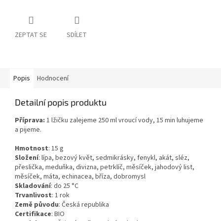
ZEPTAT SE
SDÍLET
Popis
Hodnocení
Detailní popis produktu
Příprava:
1 lžičku zalejeme 250 ml vroucí vody, 15 min luhujeme
a pijeme.
Hmotnost
:
15
g
Složení
:
lípa, bezový květ, sedmikrásky, fenykl, akát, sléz,
přeslička, meduňka, divizna, petrklíč, měsíček, jahodový list,
měsíček, máta, echinacea, bříza, dobromysl
Skladování
:
do 25 °C
Trvanlivost
:
1 rok
Země původu
:
Česká republika
Certifikace
:
BIO