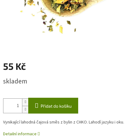
55 Kč
Měrná
skladem
cena:
Přidat do košíku
Vynikající lahodná čajová směs z bylin z CHKO. Lahodí jazyku i oku.
Detailní informace