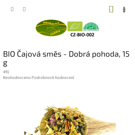
Přejít
NÁKUP
na
obsah
KOŠÍK
BIO Čajová směs - Dobrá pohoda, 15
g
491
Průměrné
Neohodnoceno
Podrobnosti hodnocení
hodnocení
produktu
je
0,0
z
5
hvězdiček.