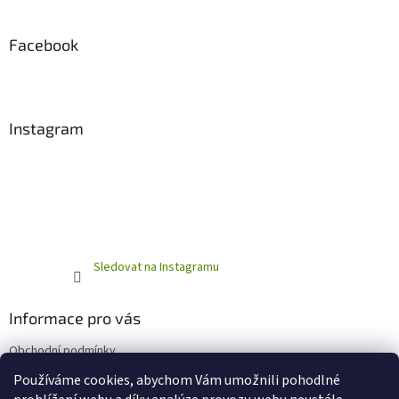
Facebook
Instagram
Sledovat na Instagramu
Informace pro vás
Obchodní podmínky
Podmínky ochrany osobních údajů
Používáme cookies, abychom Vám umožnili pohodlné