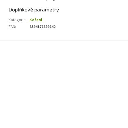
Doplňkové parametry
Kategorie
:
Koření
EAN
:
8594176899640
Z
á
p
a
t
í