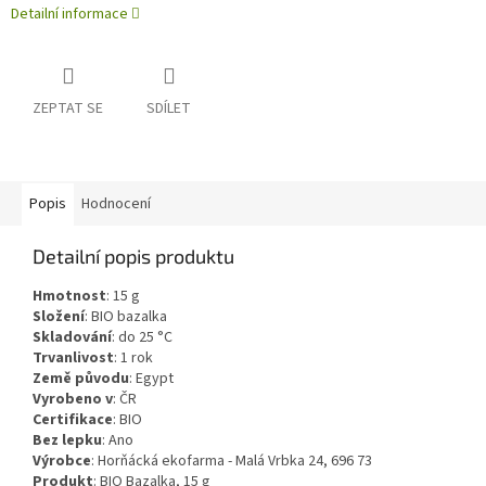
Detailní informace
ZEPTAT SE
SDÍLET
Popis
Hodnocení
Detailní popis produktu
Hmotnost
:
15
g
Složení
:
BIO bazalka
Skladování
:
do 25 °C
Trvanlivost
:
1 rok
Země původu
:
Egypt
Vyrobeno v
:
ČR
Certifikace
:
BIO
Bez lepku
:
Ano
Výrobce
: Horňácká ekofarma - Malá Vrbka 24, 696 73
Produkt
: BIO Bazalka, 15 g