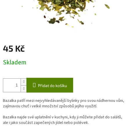
45 Kč
Měrná
Skladem
cena:
Přidat do košíku
Bazalka patří mezi nejvyhledávanější bylinky pro svou nádhernou vůni,
zajímavou chuť i velké množství způsobů jejího využití.
Bazalka najde své uplatnění v kuchyni, kdy ji můžete přidat do salátů,
ale i jako součást zapečených jídel nebo polévek.