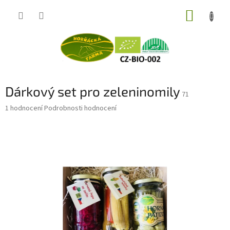
Přejít
NÁKUP
na
obsah
KOŠÍK
Dárkový set pro zeleninomily
71
Průměrné
1 hodnocení
Podrobnosti hodnocení
hodnocení
produktu
je
5,0
z
5
hvězdiček.