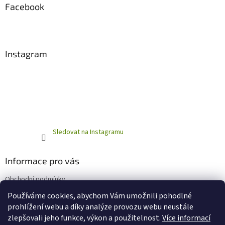
Facebook
Instagram
Sledovat na Instagramu
Informace pro vás
Obchodní podmínky
Podmínky ochrany osobních údajů
Používáme cookies, abychom Vám umožnili pohodlné
prohlížení webu a díky analýze provozu webu neustále
zlepšovali jeho funkce, výkon a použitelnost.
Více informací