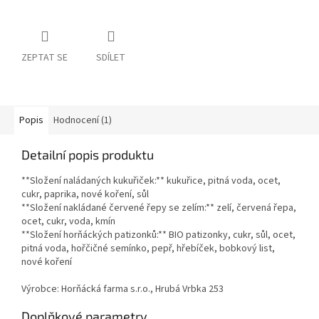
ZEPTAT SE
SDÍLET
Popis
Hodnocení (1)
Detailní popis produktu
**Složení naládaných kukuřiček:** kukuřice, pitná voda, ocet,
cukr, paprika, nové koření, sůl
**Složení nakládané červené řepy se zelím:** zelí, červená řepa,
ocet, cukr, voda, kmín
**Složení horňáckých patizonků:** BIO patizonky, cukr, sůl, ocet,
pitná voda, hořčičné semínko, pepř, hřebíček, bobkový list,
nové koření
Výrobce: Horňácká farma s.r.o., Hrubá Vrbka 253
Doplňkové parametry