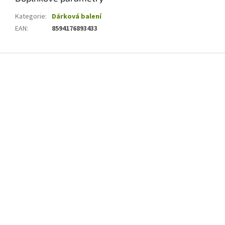
Kategorie
:
Dárková balení
EAN
:
8594176893433
Z
á
p
a
t
í