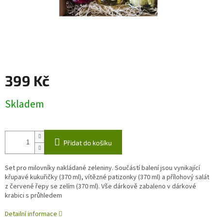
399 Kč
Měrná
Skladem
cena:
Přidat do košíku
Set pro milovníky nakládané zeleniny. Součástí balení jsou vynikající
křupavé kukuřičky (370 ml), vítězné patizonky (370 ml) a přílohový salát
z červené řepy se zelím (370 ml). Vše dárkově zabaleno v dárkové
krabici s průhledem
Detailní informace