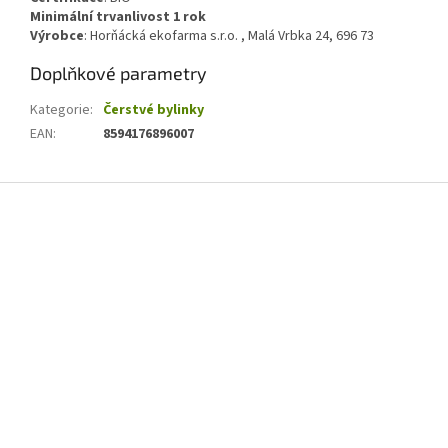
Minimální trvanlivost 1 rok
Výrobce
: Horňácká ekofarma s.r.o. , Malá Vrbka 24, 696 73
Doplňkové parametry
Kategorie
:
Čerstvé bylinky
EAN
:
8594176896007
Z
á
p
a
t
í