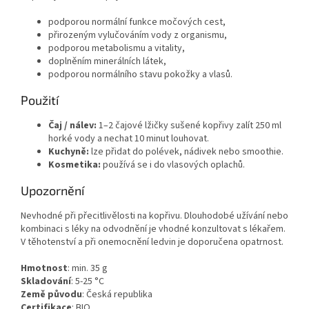
podporou normální funkce močových cest,
přirozeným vylučováním vody z organismu,
podporou metabolismu a vitality,
doplněním minerálních látek,
podporou normálního stavu pokožky a vlasů.
Použití
Čaj / nálev:
1–2 čajové lžičky sušené kopřivy zalít 250 ml
horké vody a nechat 10 minut louhovat.
Kuchyně:
lze přidat do polévek, nádivek nebo smoothie.
Kosmetika:
používá se i do vlasových oplachů.
Upozornění
Nevhodné při přecitlivělosti na kopřivu. Dlouhodobé užívání nebo
kombinaci s léky na odvodnění je vhodné konzultovat s lékařem.
V těhotenství a při onemocnění ledvin je doporučena opatrnost.
Hmotnost
:
min. 35
g
Skladování
:
5-25 °C
Země původu
:
Česká republika
Certifikace
:
BIO