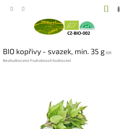
Přejít
NÁKUP
na
obsah
KOŠÍK
BIO kopřivy - svazek, min. 35 g
695
Průměrné
Neohodnoceno
Podrobnosti hodnocení
hodnocení
produktu
je
0,0
z
5
hvězdiček.