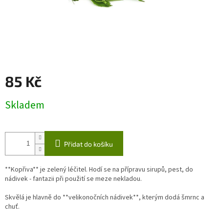
85 Kč
Měrná
Skladem
cena:
Přidat do košíku
**Kopřiva** je zelený léčitel. Hodí se na přípravu sirupů, pest, do
nádivek - fantazii při použití se meze nekladou.
Skvělá je hlavně do **velikonočních nádivek**, kterým dodá šmrnc a
chuť.