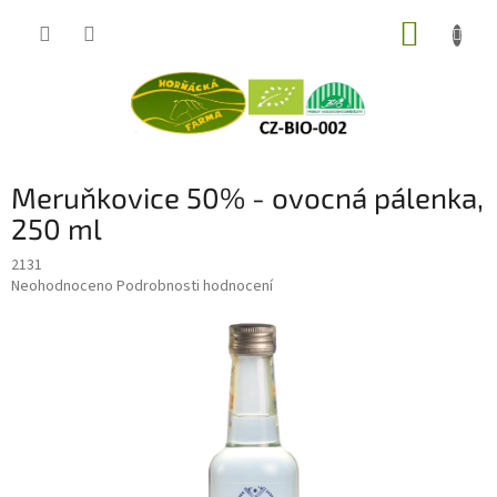
Přejít
NÁKUP
na
obsah
KOŠÍK
Meruňkovice 50% - ovocná pálenka,
250 ml
2131
Průměrné
Neohodnoceno
Podrobnosti hodnocení
hodnocení
produktu
je
0,0
z
5
hvězdiček.