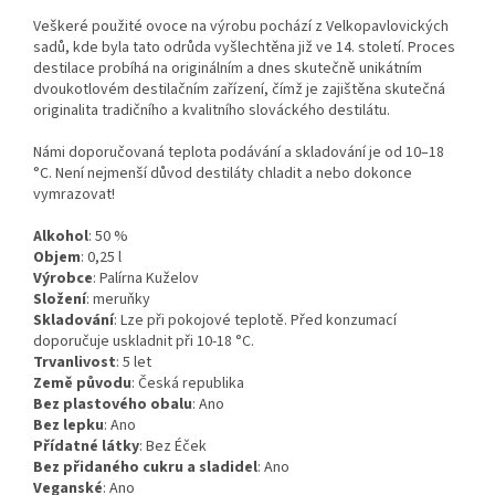
Veškeré použité ovoce na výrobu pochází z Velkopavlovických
sadů, kde byla tato odrůda vyšlechtěna již ve 14. století. Proces
destilace probíhá na originálním a dnes skutečně unikátním
dvoukotlovém destilačním zařízení, čímž je zajištěna skutečná
originalita tradičního a kvalitního slováckého destilátu.
Námi doporučovaná teplota podávání a skladování je od 10–18
°C. Není nejmenší důvod destiláty chladit a nebo dokonce
vymrazovat!
Alkohol
:
50
%
Objem
:
0,25
l
Výrobce
:
Palírna Kuželov
Složení
:
meruňky
Skladování
:
Lze při pokojové teplotě. Před konzumací
doporučuje uskladnit při 10-18 °C.
Trvanlivost
:
5 let
Země původu
:
Česká republika
Bez plastového obalu
:
Ano
Bez lepku
:
Ano
Přídatné látky
:
Bez Éček
Bez přidaného cukru a sladidel
:
Ano
Veganské
:
Ano