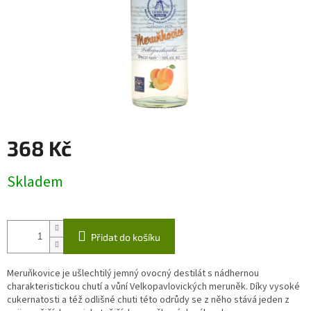
368 Kč
Měrná
Skladem
cena:
Přidat do košíku
Meruňkovice je ušlechtilý jemný ovocný destilát s nádhernou
charakteristickou chutí a vůní Velkopavlovických meruněk. Díky vysoké
cukernatosti a též odlišné chuti této odrůdy se z něho stává jeden z