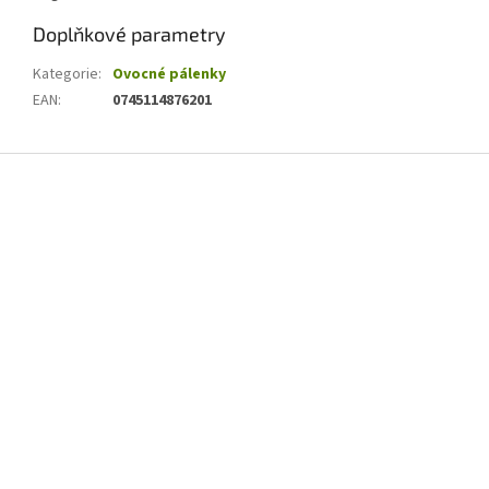
Doplňkové parametry
Kategorie
:
Ovocné pálenky
EAN
:
0745114876201
Z
á
p
a
t
í