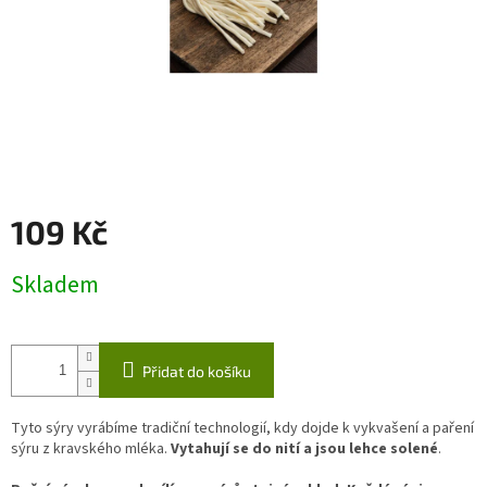
109 Kč
Měrná
Skladem
cena:
Přidat do košíku
Tyto sýry vyrábíme tradiční technologií, kdy dojde k vykvašení a paření
sýru z kravského mléka.
Vytahují se do nití a jsou lehce solené
.