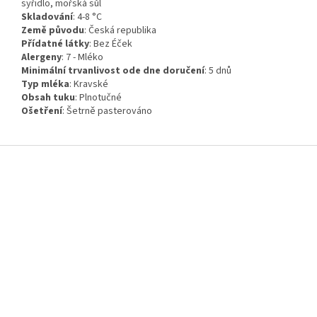
syřidlo, mořská sůl
Skladování
:
4-8 °C
Země původu
:
Česká republika
Přídatné látky
:
Bez Éček
Alergeny
:
7 - Mléko
Minimální trvanlivost ode dne doručení
:
5 dnů
Typ mléka
:
Kravské
Obsah tuku
:
Plnotučné
Ošetření
:
Šetrně pasterováno
Z
á
p
a
t
í