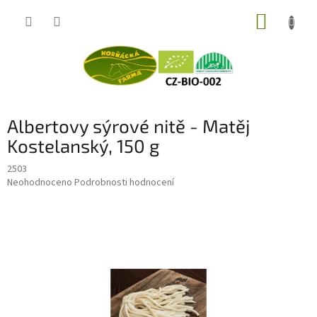
Přejít
NÁKUP
na
obsah
KOŠÍK
Albertovy sýrové nitě - Matěj
Kostelanský, 150 g
2503
Průměrné
Neohodnoceno
Podrobnosti hodnocení
hodnocení
produktu
je
0,0
z
5
hvězdiček.