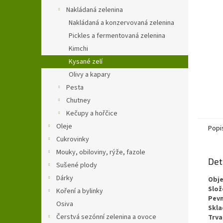
n
Nakládaná zelenina
e
Nakládaná a konzervovaná zelenina
l
Pickles a fermentovaná zelenina
Kimchi
Kysané zelí
Olivy a kapary
Pesta
Chutney
Kečupy a hořčice
Oleje
Popi
Cukrovinky
Mouky, obiloviny, rýže, fazole
Det
Sušené plody
Dárky
Obj
Slož
Koření a bylinky
Pevn
Osiva
Skla
Čerstvá sezónní zelenina a ovoce
Trva