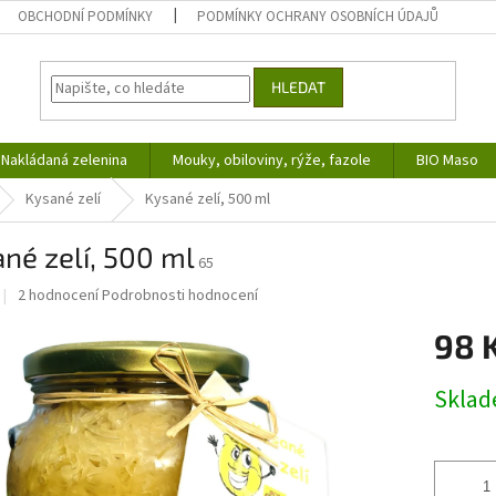
OBCHODNÍ PODMÍNKY
PODMÍNKY OCHRANY OSOBNÍCH ÚDAJŮ
HLEDAT
Nakládaná zelenina
Mouky, obiloviny, rýže, fazole
BIO Maso
Kysané zelí
Kysané zelí, 500 ml
né zelí, 500 ml
65
Průměrné
2 hodnocení
Podrobnosti hodnocení
hodnocení
produktu
98 
je
5,0
Měrná
Skla
z
cena:
5
hvězdiček.