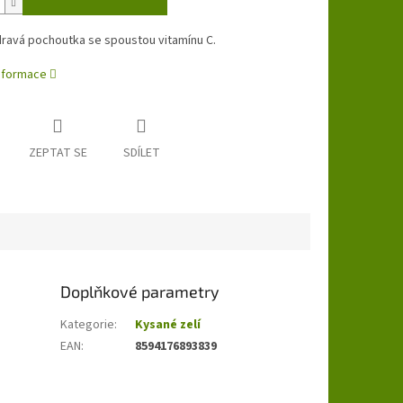
dravá pochoutka se spoustou vitamínu C.
informace
ZEPTAT SE
SDÍLET
Doplňkové parametry
Kategorie
:
Kysané zelí
EAN
:
8594176893839