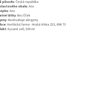
ě původu
:
Česká republika
plastového obalu
:
Ano
lepku
:
Ano
atné látky
:
Bez Éček
geny
:
Neobsahuje alergeny
obce
: Horňácká farma - Hrubá Vrbka 253, 696 73
dukt
: Kysané zelí, 500 ml