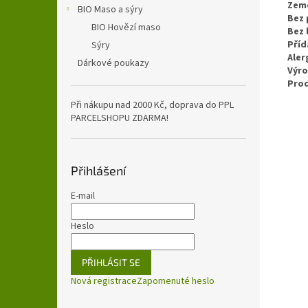
Zem
BIO Maso a sýry
Bez 
BIO Hovězí maso
Bez 
Příd
Sýry
Aler
Dárkové poukazy
Výr
Pro
Při nákupu nad 2000 Kč, doprava do PPL
PARCELSHOPU ZDARMA!
Přihlášení
E-mail
Heslo
PŘIHLÁSIT SE
Nová registrace
Zapomenuté heslo