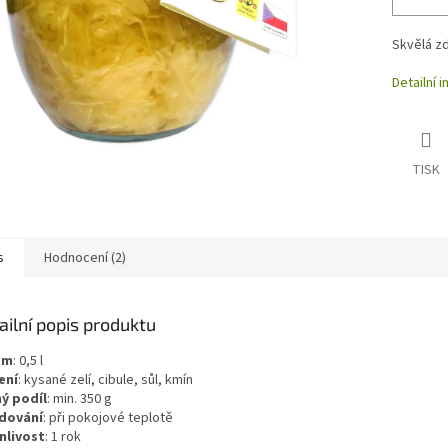
Skvělá z
Detailní 
TISK
s
Hodnocení (2)
ailní popis produktu
em
:
0,5
l
ení
:
kysané zelí, cibule, sůl, kmín
ý podíl
: min. 350 g
dování
:
při pokojové teplotě
nlivost
:
1 rok