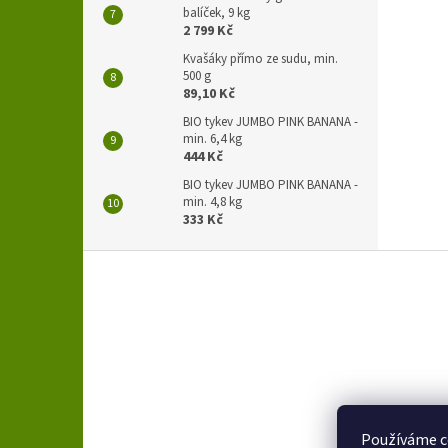
balíček, 9 kg
2 799 Kč
Kvašáky přímo ze sudu, min.
500 g
89,10 Kč
BIO tykev JUMBO PINK BANANA -
min. 6,4 kg
444 Kč
BIO tykev JUMBO PINK BANANA -
min. 4,8 kg
333 Kč
Z
á
p
a
t
í
Používáme c