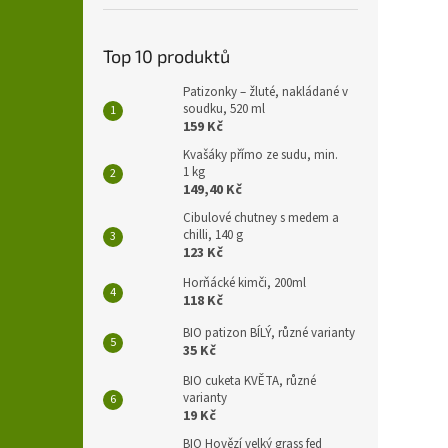
Top 10 produktů
Patizonky – žluté, nakládané v
soudku, 520 ml
159 Kč
Kvašáky přímo ze sudu, min.
1 kg
149,40 Kč
Cibulové chutney s medem a
chilli, 140 g
123 Kč
Horňácké kimči, 200ml
118 Kč
BIO patizon BÍLÝ, různé varianty
35 Kč
BIO cuketa KVĚTA, různé
varianty
19 Kč
BIO Hovězí velký grass fed