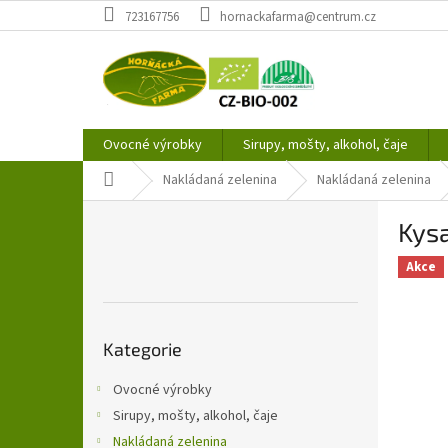
Přejít
723167756
hornackafarma@centrum.cz
na
obsah
Ovocné výrobky
Sirupy, mošty, alkohol, čaje
Domů
Nakládaná zelenina
Nakládaná zelenina
P
Kysa
o
s
Akce
t
r
a
Přeskočit
n
Kategorie
kategorie
n
í
Ovocné výrobky
p
Sirupy, mošty, alkohol, čaje
a
Nakládaná zelenina