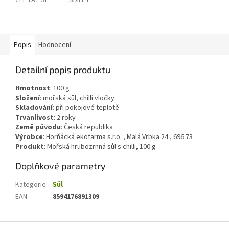
ZEPTAT SE
SDÍLET
Popis
Hodnocení
Detailní popis produktu
Hmotnost
:
100
g
Složení
:
mořská sůl, chilli vločky
Skladování
:
při pokojové teplotě
Trvanlivost
:
2 roky
Země původu
:
Česká republika
Výrobce
: Horňácká ekofarma s.r.o. , Malá Vrbka 24 , 696 73
Produkt
: Mořská hrubozrnná sůl s chilli, 100 g
Doplňkové parametry
Kategorie
:
Sůl
EAN
:
8594176891309
Z