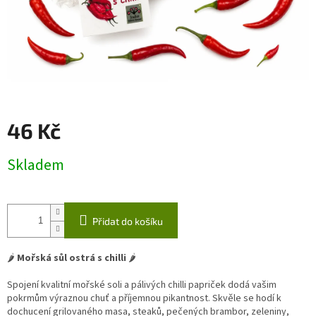
46 Kč
Měrná
Skladem
cena:
Přidat do košíku
🌶️
Mořská sůl ostrá s chilli
🌶️
Spojení kvalitní mořské soli a pálivých chilli papriček dodá vašim
pokrmům výraznou chuť a příjemnou pikantnost. Skvěle se hodí k
dochucení grilovaného masa, steaků, pečených brambor, zeleniny,