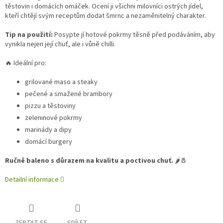
těstovin i domácích omáček. Ocení ji všichni milovníci ostrých jídel,
kteří chtějí svým receptům dodat šmrnc a nezaměnitelný charakter.
Tip na použití:
Posypte jí hotové pokrmy těsně před podáváním, aby
vynikla nejen její chuť, ale i vůně chilli.
🔥 Ideální pro:
grilované maso a steaky
pečené a smažené brambory
pizzu a těstoviny
zeleninové pokrmy
marinády a dipy
domácí burgery
Ručně baleno s důrazem na kvalitu a poctivou chuť.
🌶️🧂
Detailní informace