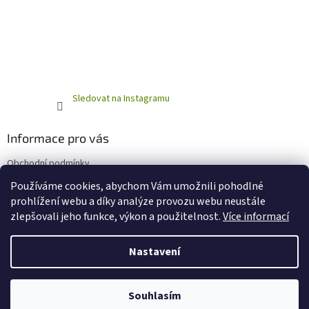
Sledovat na Instagramu
Informace pro vás
Obchodní podmínky
Podmínky ochrany osobních údajů
Používáme cookies, abychom Vám umožnili pohodlné
prohlížení webu a díky analýze provozu webu neustále
zlepšovali jeho funkce, výkon a použitelnost.
Více informací
Vytvořil Shoptet
Nastavení
Copyright 2026
Horňácká farma - Eshop
. Všechna práva
Souhlasím
vyhrazena.