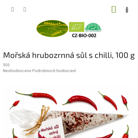
Přejít
NÁKUP
na
obsah
KOŠÍK
Mořská hrubozrnná sůl s chilli, 100 g
503
Průměrné
Neohodnoceno
Podrobnosti hodnocení
hodnocení
produktu
je
0,0
z
5
hvězdiček.