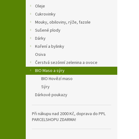
n
Oleje
e
Cukrovinky
l
Mouky, obiloviny, rýže, fazole
Sušené plody
Dárky
Koření a bylinky
Osiva
Čerstvá sezónní zelenina a ovoce
BIO Maso a sýry
BIO Hovězí maso
Sýry
Dárkové poukazy
Při nákupu nad 2000 Kč, doprava do PPL
PARCELSHOPU ZDARMA!