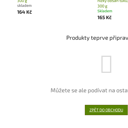
300 g
nízký obsah tuku,
skladem
300 g
Skladem
164 Kč
165 Kč
Produkty teprve připra
Můžete se ale podívat na osta
ZPĚT DO OBCHODU