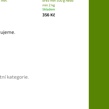
 min.
ořez min 500 g nebo
min 2 kg
Skladem
356 Kč
vujeme.
tní kategorie.