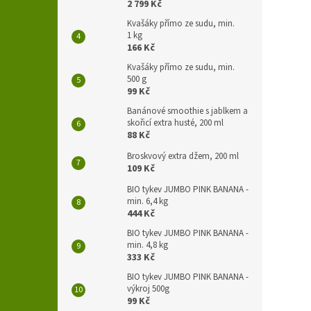
2 799 Kč
Kvašáky přímo ze sudu, min.
1 kg
166 Kč
Kvašáky přímo ze sudu, min.
500 g
99 Kč
Banánové smoothie s jablkem a
skořicí extra husté, 200 ml
88 Kč
Broskvový extra džem, 200 ml
109 Kč
BIO tykev JUMBO PINK BANANA -
min. 6,4 kg
444 Kč
BIO tykev JUMBO PINK BANANA -
min. 4,8 kg
333 Kč
BIO tykev JUMBO PINK BANANA -
výkroj 500g
99 Kč