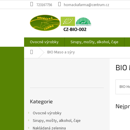
Přejít
723167756
hornackafarma@centrum.cz
na
obsah
Ovocné výrobky
Sirupy, mošty, alkohol, čaje
Domů
BIO Maso a sýry
P
BIO 
o
s
t
r
BIO H
a
Přeskočit
n
Kategorie
kategorie
Nejpr
n
í
Ovocné výrobky
p
Sirupy, mošty, alkohol, čaje
a
Nakládaná zelenina