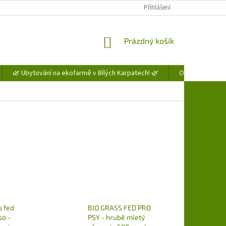
Přihlášení
NÁKUPNÍ
Prázdný košík
KOŠÍK
🌿 Ubytování na ekofarmě v Bílých Karpatech! 🌿
Obchodní podm
s fed
BIO GRASS FED PRO
so -
PSY - hrubě mletý