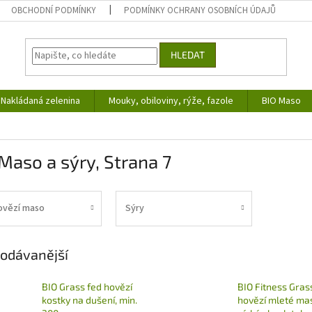
OBCHODNÍ PODMÍNKY
PODMÍNKY OCHRANY OSOBNÍCH ÚDAJŮ
HLEDAT
Nakládaná zelenina
Mouky, obiloviny, rýže, fazole
BIO Maso
Maso a sýry
, Strana 7
ovězí maso
Sýry
odávanější
BIO Grass fed hovězí
BIO Fitness Gras
kostky na dušení, min.
hovězí mleté ma