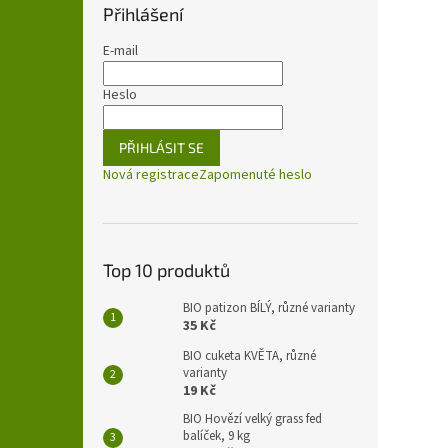
Přihlášení
E-mail
Heslo
PŘIHLÁSIT SE
Nová registrace
Zapomenuté heslo
Top 10 produktů
BIO patizon BÍLÝ, různé varianty
35 Kč
BIO cuketa KVĚTA, různé
varianty
19 Kč
BIO Hovězí velký grass fed
balíček, 9 kg