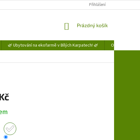
Přihlášení
NÁKUPNÍ
Prázdný košík
KOŠÍK
🌿 Ubytování na ekofarmě v Bílých Karpatech! 🌿
Obchodní podm
 Kč
dem