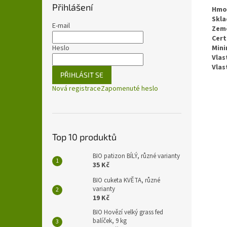
Přihlášení
Hmo
Skla
E-mail
Zem
Cert
Heslo
Mini
Vlas
Vlas
PŘIHLÁSIT SE
Nová registrace
Zapomenuté heslo
Top 10 produktů
BIO patizon BÍLÝ, různé varianty
35 Kč
BIO cuketa KVĚTA, různé
varianty
19 Kč
BIO Hovězí velký grass fed
balíček, 9 kg