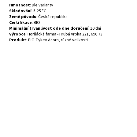
Hmotnost
: Dle varianty
Skladování
: 5-25 °C
Země původu
: Česká republika
Certifikace
: BIO
Minimální trvanlivost ode dne doručení
: 10 dní
Výrobce
: Horňácká farma - Hrubá Vrbka 271, 696 73
Produkt
: BIO Tykev Acorn, různé velikosti
Z
á
p
a
t
í