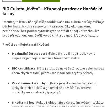
BIO Cuketa „Květa“ – Křupavý pozdrav z Horňácké
farmy
Ochutnejte léto v té nejčistší podobě. Naše BIO cuketa odrůdy Květa je
pěstována s láskou a respektem k přírodě. Díky ekologickému
zemědělství bez použití syntetických postřiků a hnojiv si zachovává
svou přirozenou, jemně oříškovou chuť a pevnou, křupavou texturu.
Proč si zamilujete naši Květu?
Maximální čerstvost:
Sklízíme ji v ideální velikosti, kdy je
slupka nejjemnější a semínka téměř neznatelná.
BIO certifikace:
Máte jistotu, že na váš stůl putuje zelenina bez
chemických reziduí, pěstovaná v souladu s rytmy přírody.
Všestrannost v kuchyni:
Květa je královnou kuchyně – od
lehkých letních salátů a grilování až po vláčné cuketové
moučníky nebo zdravé „špagety“.
S květem i bez:
Pokud ji objednáte s čerstvým květem, získáte