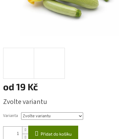
od
19 Kč
Měrná
Zvolte variantu
cena:
Varianta
Přidat do košíku