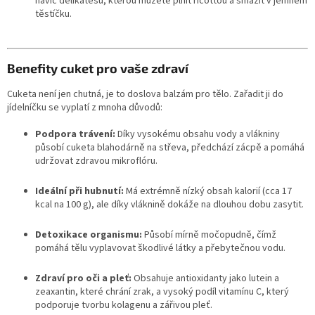
navíc delikatesu, kterou můžete plnit ricottou a smažit v jemném
těstíčku.
Benefity cuket pro vaše zdraví
Cuketa není jen chutná, je to doslova balzám pro tělo. Zařadit ji do
jídelníčku se vyplatí z mnoha důvodů:
Podpora trávení:
Díky vysokému obsahu vody a vlákniny
působí cuketa blahodárně na střeva, předchází zácpě a pomáhá
udržovat zdravou mikroflóru.
Ideální při hubnutí:
Má extrémně nízký obsah kalorií (cca 17
kcal na 100 g), ale díky vláknině dokáže na dlouhou dobu zasytit.
Detoxikace organismu:
Působí mírně močopudně, čímž
pomáhá tělu vyplavovat škodlivé látky a přebytečnou vodu.
Zdraví pro oči a pleť:
Obsahuje antioxidanty jako lutein a
zeaxantin, které chrání zrak, a vysoký podíl vitamínu C, který
podporuje tvorbu kolagenu a zářivou pleť.