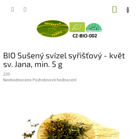
Přejít
NÁKUP
na
obsah
KOŠÍK
BIO Sušený svízel syřišťový - květ
sv. Jana, min. 5 g
220
Průměrné
Neohodnoceno
Podrobnosti hodnocení
hodnocení
produktu
je
0,0
z
5
hvězdiček.