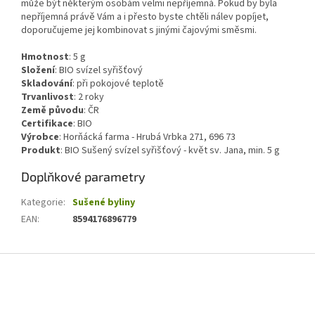
může být některým osobám velmi nepříjemná. Pokud by byla
nepříjemná právě Vám a i přesto byste chtěli nálev popíjet,
doporučujeme jej kombinovat s jinými čajovými směsmi.
Hmotnost
:
5
g
Složení
:
BIO svízel syřišťový
Skladování
:
při pokojové teplotě
Trvanlivost
:
2 roky
Země původu
:
ČR
Certifikace
:
BIO
Výrobce
: Horňácká farma - Hrubá Vrbka 271, 696 73
Produkt
: BIO Sušený svízel syřišťový - květ sv. Jana, min. 5 g
Doplňkové parametry
Kategorie
:
Sušené byliny
EAN
:
8594176896779
Z
á
p
a