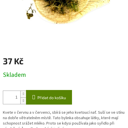
37 Kč
Měrná
Skladem
cena:
Přidat do košíku
Kvete v červnu a v červenci, sbírá se jeho kvetoucí nať. Suší se ve stínu
na dobře větratelném místě. Tato bylinka obsahuje látky, které mají
schopnost srážet mléko. Proto se kdysi používala jako syřidlo při