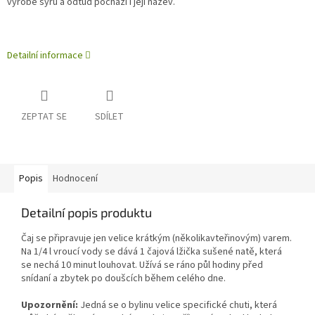
výrobě sýrů a odtud pochází i její název.
Detailní informace
ZEPTAT SE
SDÍLET
Popis
Hodnocení
Detailní popis produktu
Čaj se připravuje jen velice krátkým (několikavteřinovým) varem.
Na 1/4 l vroucí vody se dává 1 čajová lžička sušené natě, která
se nechá 10 minut louhovat. Užívá se ráno půl hodiny před
snídaní a zbytek po doušcích během celého dne.
Upozornění:
Jedná se o bylinu velice specifické chuti, která