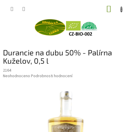
Přejít
NÁKUP
na
obsah
KOŠÍK
Durancie na dubu 50% - Palírna
Kuželov, 0,5 l
2164
Průměrné
Neohodnoceno
Podrobnosti hodnocení
hodnocení
produktu
je
0,0
z
5
hvězdiček.