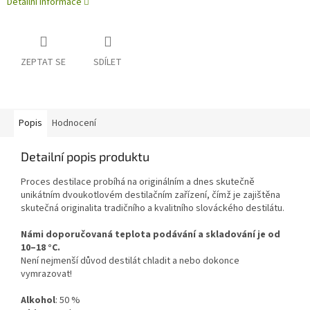
Detailní informace
ZEPTAT SE
SDÍLET
Popis
Hodnocení
Detailní popis produktu
Proces destilace probíhá na originálním a dnes skutečně
unikátním dvoukotlovém destilačním zařízení, čímž je zajištěna
skutečná originalita tradičního a kvalitního slováckého destilátu.
Námi doporučovaná teplota podávání a skladování je od
10–18 °C.
Není nejmenší důvod destilát chladit a nebo dokonce
vymrazovat!
Alkohol
:
50
%