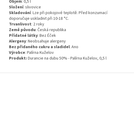
Objem
:
0,5
l
Složení
:
slivovice
Skladování
:
Lze při pokojové teplotě. Před konzumací
doporučuje uskladnit při 10-18 °C.
Trvanlivost
:
2 roky
Země původu
:
Česká republika
Přídatné látky
:
Bez Éček
Alergeny
:
Neobsahuje alergeny
Bez přidaného cukru a sladidel
:
Ano
Výrobce
:
Palírna Kuželov
Produkt:
Durancie na dubu 50% - Palírna Kuželov, 0,5 l
Z
á
p
a
t
í