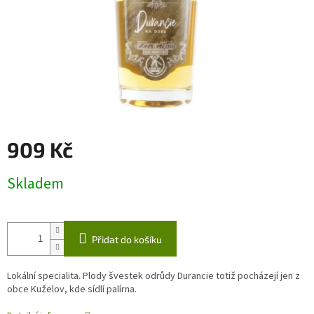
909 Kč
Měrná
Skladem
cena:
Přidat do košíku
Lokální specialita. Plody švestek odrůdy Durancie totiž pocházejí jen z
obce Kuželov, kde sídlí palírna.