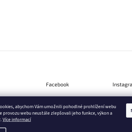
Facebook
Instagr
ookies, abychom Vám umožnili pohodlné prohlížení webu
ze provozu webu neustále zlepšovali jeho funkce, výkon a
Sled
t.
Více informací