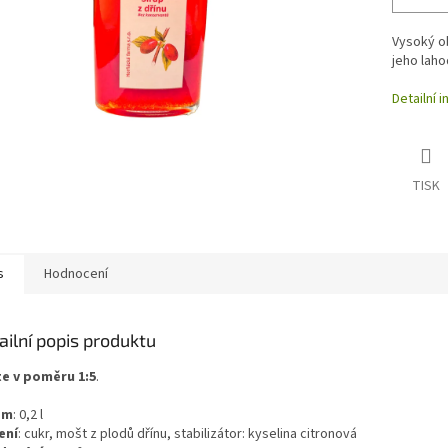
Vysoký ob
jeho laho
Detailní 
TISK
s
Hodnocení
ailní popis produktu
e v poměru 1:5
.
em
:
0,2
l
ení
:
cukr, mošt z plodů dřínu, stabilizátor: kyselina citronová