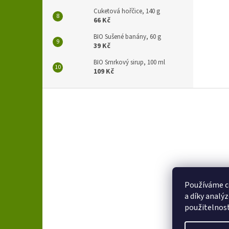
Cuketová hořčice, 140 g
66 Kč
BIO Sušené banány, 60 g
39 Kč
BIO Smrkový sirup, 100 ml
109 Kč
Z
á
p
a
t
í
Používáme c
a díky analý
použitelnos