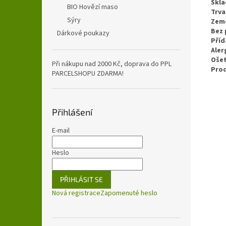
Skla
BIO Hovězí maso
Trva
Sýry
Zem
Bez 
Dárkové poukazy
Příd
Aler
Ošet
Při nákupu nad 2000 Kč, doprava do PPL
Pro
PARCELSHOPU ZDARMA!
Přihlášení
E-mail
Heslo
PŘIHLÁSIT SE
Nová registrace
Zapomenuté heslo