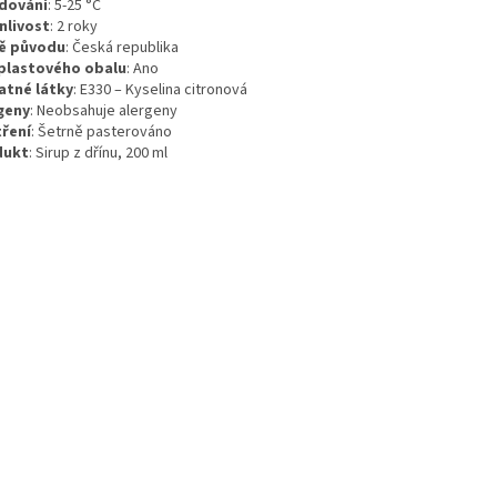
dování
:
5-25 °C
nlivost
:
2 roky
ě původu
:
Česká republika
plastového obalu
:
Ano
atné látky
:
E330 – Kyselina citronová
geny
:
Neobsahuje alergeny
ření
:
Šetrně pasterováno
dukt
: Sirup z dřínu, 200 ml