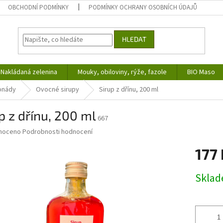
OBCHODNÍ PODMÍNKY
PODMÍNKY OCHRANY OSOBNÍCH ÚDAJŮ
HLEDAT
Nakládaná zelenina
Mouky, obiloviny, rýže, fazole
BIO Maso
monády
Ovocné sirupy
Sirup z dřínu, 200 ml
p z dřínu, 200 ml
667
né
noceno
Podrobnosti hodnocení
ní
177 
u
Měrná
Skla
cena:
ek.