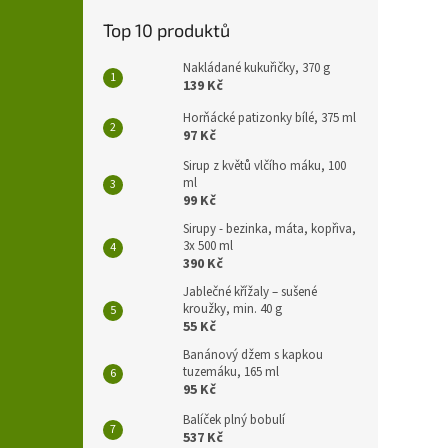
Top 10 produktů
Nakládané kukuřičky, 370 g
139 Kč
Horňácké patizonky bílé, 375 ml
97 Kč
Sirup z květů vlčího máku, 100
ml
99 Kč
Sirupy - bezinka, máta, kopřiva,
3x 500 ml
390 Kč
Jablečné křížaly – sušené
kroužky, min. 40 g
55 Kč
Banánový džem s kapkou
tuzemáku, 165 ml
95 Kč
Balíček plný bobulí
537 Kč