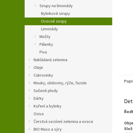
n
Sirupy na limonády
e
Bylinkové sirupy
l
Ovocné sirupy
Limonády
Mošty
Pálenky
Piva
Nakládaná zelenina
Oleje
Cukrovinky
Popi
Mouky, obiloviny, rýže, fazole
Sušené plody
Dárky
Det
Koření a bylinky
Řeďt
Osiva
Čerstvá sezónní zelenina a ovoce
Obj
Slož
BIO Maso a sýry