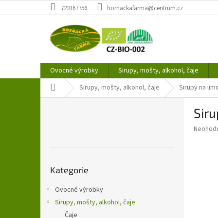
Přejít
723167756
hornackafarma@centrum.cz
na
obsah
Ovocné výrobky
Sirupy, mošty, alkohol, čaje
Domů
Sirupy, mošty, alkohol, čaje
Sirupy na li
P
Siru
o
s
Průměr
Neohod
t
hodnoce
r
produkt
a
je
Přeskočit
0,0
n
Kategorie
kategorie
z
n
5
í
Ovocné výrobky
hvězdič
p
Sirupy, mošty, alkohol, čaje
a
Čaje