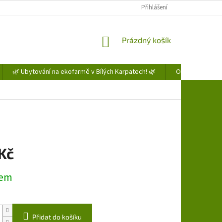
Přihlášení
NÁKUPNÍ
Prázdný košík
KOŠÍK
🌿 Ubytování na ekofarmě v Bílých Karpatech! 🌿
Obchodní podm
Kč
dem
Přidat do košíku