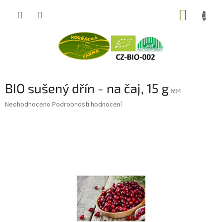
Přejít
NÁKUP
na
obsah
KOŠÍK
BIO sušený dřín - na čaj, 15 g
694
Průměrné
Neohodnoceno
Podrobnosti hodnocení
hodnocení
produktu
je
0,0
z
5
hvězdiček.