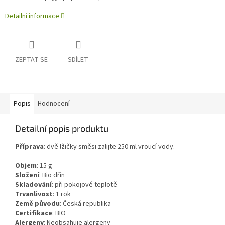
Detailní informace
ZEPTAT SE
SDÍLET
Popis
Hodnocení
Detailní popis produktu
Příprava
: dvě lžičky směsi zalijte 250 ml vroucí vody.
Objem
:
15 g
Složení
:
Bio dřín
Skladování
:
při pokojové teplotě
Trvanlivost
:
1
rok
Země původu
:
Česká republika
Certifikace
:
BIO
Alergeny
:
Neobsahuje alergeny