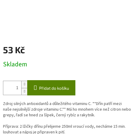
53 Kč
Měrná
Skladem
cena:
Přidat do košíku
Zdroj silných antioxidantů a důležitého vitaminu C. **Dřín patří mezi
naše nejsilnější zdroje vitaminu C.** Má ho mnohem více než citron nebo
grepy, řadí se hned za šípek, černý rybíz a rakytník.
Příprava: 2 lžičky dřínu přelijeme 250ml vroucí vody, necháme 15 min.
louhovat a nápoj je připraven k pití.