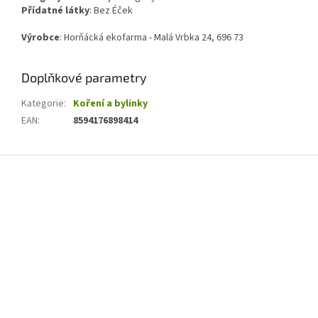
Přídatné látky
:
Bez Éček
Výrobce
: Horňácká ekofarma - Malá Vrbka 24, 696 73
Doplňkové parametry
Kategorie
:
Koření a bylinky
EAN
:
8594176898414
Z
á
p
a
t
í