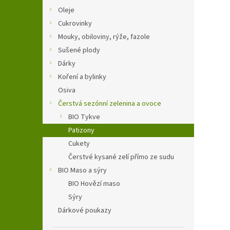
n
Oleje
e
Cukrovinky
l
Mouky, obiloviny, rýže, fazole
Sušené plody
Dárky
Koření a bylinky
Osiva
Čerstvá sezónní zelenina a ovoce
BIO Tykve
Patizony
Cukety
Čerstvé kysané zelí přímo ze sudu
BIO Maso a sýry
BIO Hovězí maso
Sýry
Dárkové poukazy