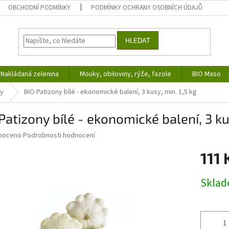
OBCHODNÍ PODMÍNKY
PODMÍNKY OCHRANY OSOBNÍCH ÚDAJŮ
HLEDAT
Nakládaná zelenina
Mouky, obiloviny, rýže, fazole
BIO Maso
ny
BIO Patizony bílé - ekonomické balení, 3 kusy, min. 1,5 kg
Patizony bílé - ekonomické balení, 3 ku
né
noceno
Podrobnosti hodnocení
ní
111 
u
Měrná
Skla
cena:
ek.