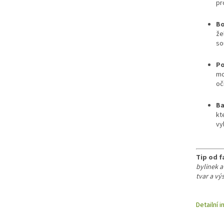
pr
Bo
že
so
Po
mo
oč
Ba
kt
vy
Tip od f
bylinek a
tvar a vý
Detailní 