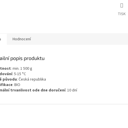
TISK
s
Hodnocení
ailní popis produktu
tnost
:
min. 1 500
g
dování
:
5-15 °C
ě původu
:
Česká republika
ifikace
:
BIO
mální trvanlivost ode dne doručení
:
10 dní