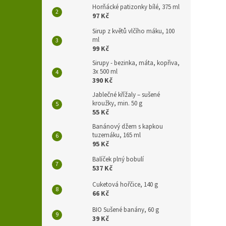
Horňácké patizonky bílé, 375 ml
97 Kč
Sirup z květů vlčího máku, 100
ml
99 Kč
Sirupy - bezinka, máta, kopřiva,
3x 500 ml
390 Kč
Jablečné křížaly – sušené
kroužky, min. 50 g
55 Kč
Banánový džem s kapkou
tuzemáku, 165 ml
95 Kč
Balíček plný bobulí
537 Kč
Cuketová hořčice, 140 g
66 Kč
BIO Sušené banány, 60 g
39 Kč