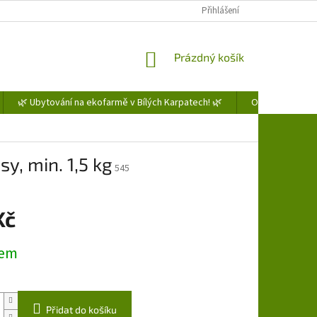
Přihlášení
NÁKUPNÍ
Prázdný košík
KOŠÍK
🌿 Ubytování na ekofarmě v Bílých Karpatech! 🌿
Obchodní podm
sy, min. 1,5 kg
545
Kč
dem
Přidat do košíku