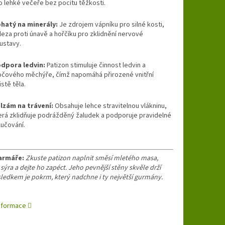
o lehké večeře bez pocitu těžkosti.
hatý na minerály:
Je zdrojem vápníku pro silné kosti,
leza proti únavě a hořčíku pro zklidnění nervové
ustavy.
dpora ledvin:
Patizon stimuluje činnost ledvin a
čového měchýře, čímž napomáhá přirozené vnitřní
istě těla.
lzám na trávení:
Obsahuje lehce stravitelnou vlákninu,
erá zklidňuje podrážděný žaludek a podporuje pravidelné
lučování.
armáře:
Zkuste patizon naplnit směsí mletého masa,
 sýra a dejte ho zapéct. Jeho pevnější stěny skvěle drží
sledkem je pokrm, který nadchne i ty největší gurmány.
informace