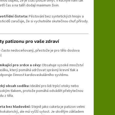
mnou slupku, že je stačí pouze omýt. V kuchyni vám tak
etří čas a na talíři dodají maximum živin.
votřídní čistota:
Pěstování bez syntetických hnojiv a
sticidů zaručuje, že si vychutnáte skutečnou chuť přírody.
ty patizonu pro vaše zdraví
e často nedoceňovaný, přestože je pro tělo doslova
í:
nikající pro srdce a cévy:
Obsahuje vysoké množství
aslíku, který pomáhá udržovat správný krevní tlak a
dporuje činnost kardiovaskulárního systému.
zký obsah sodíku:
Ideální pro lidi trpící otoky nebo
sokým tlakem, protože pomáhá odvádět přebytečnou
du z těla.
eta bez hladovění:
Stejně jako cuketa je patizon velmi
zkokalorický, ale má vyšší sytost. Je skvělým základem