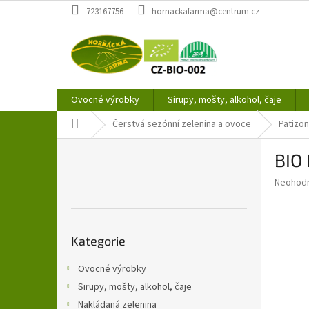
Přejít
723167756
hornackafarma@centrum.cz
na
obsah
Ovocné výrobky
Sirupy, mošty, alkohol, čaje
Domů
Čerstvá sezónní zelenina a ovoce
Patizo
P
BIO 
o
s
Průměr
Neohod
t
hodnoce
r
produkt
a
je
Přeskočit
0,0
n
Kategorie
kategorie
z
n
5
í
Ovocné výrobky
hvězdič
p
Sirupy, mošty, alkohol, čaje
a
Nakládaná zelenina