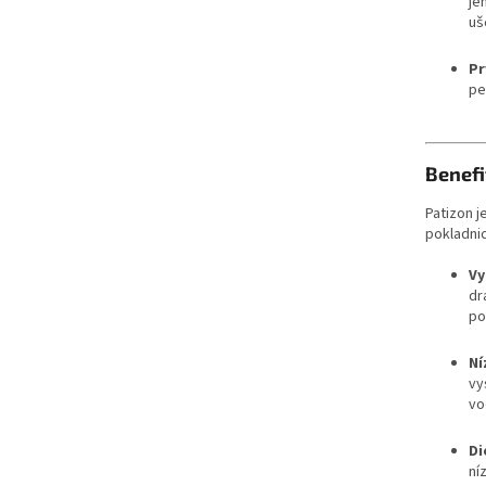
je
uš
Pr
pe
Benefi
Patizon j
pokladnic
Vy
dr
po
Ní
vy
vo
Di
ní