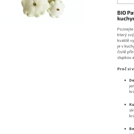
BIO Pa
kuchyn
Poznejte 
který svý
kvalitě v
je v kuch
čistě pří
slupkou a
Proč si 
De
je
hr
Ku
sk
kr
Be