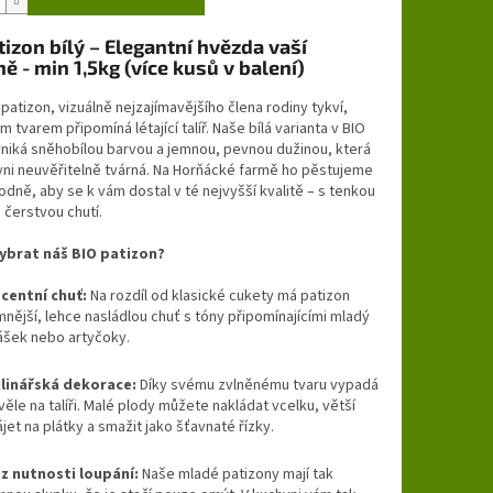
tizon bílý – Elegantní hvězda vaší
ě - min 1,5kg (více kusů v balení)
patizon, vizuálně nejzajímavějšího člena rodiny tykví,
m tvarem připomíná létající talíř. Naše bílá varianta v BIO
yniká sněhobílou barvou a jemnou, pevnou dužinou, která
yni neuvěřitelně tvárná. Na Horňácké farmě ho pěstujeme
rodně, aby se k vám dostal v té nejvyšší kvalitě – s tenkou
 čerstvou chutí.
vybrat náš BIO patizon?
centní chuť:
Na rozdíl od klasické cukety má patizon
mnější, lehce nasládlou chuť s tóny připomínajícími mladý
ášek nebo artyčoky.
linářská dekorace:
Díky svému zvlněnému tvaru vypadá
věle na talíři. Malé plody můžete nakládat vcelku, větší
ájet na plátky a smažit jako šťavnaté řízky.
z nutnosti loupání:
Naše mladé patizony mají tak