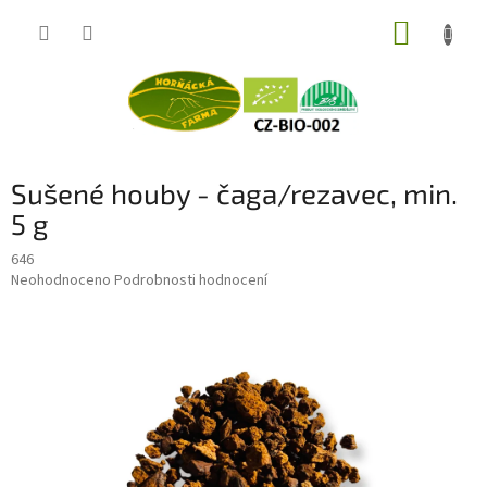
Přejít
NÁKUP
na
obsah
KOŠÍK
Sušené houby - čaga/rezavec, min.
5 g
646
Průměrné
Neohodnoceno
Podrobnosti hodnocení
hodnocení
produktu
je
0,0
z
5
hvězdiček.