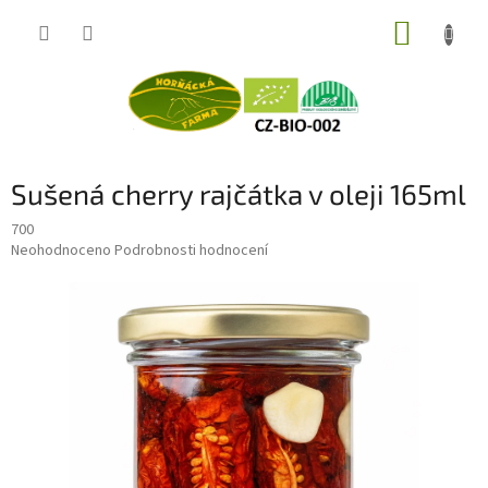
Přejít
NÁKUP
na
obsah
KOŠÍK
Sušená cherry rajčátka v oleji 165ml
700
Průměrné
Neohodnoceno
Podrobnosti hodnocení
hodnocení
produktu
je
0,0
z
5
hvězdiček.