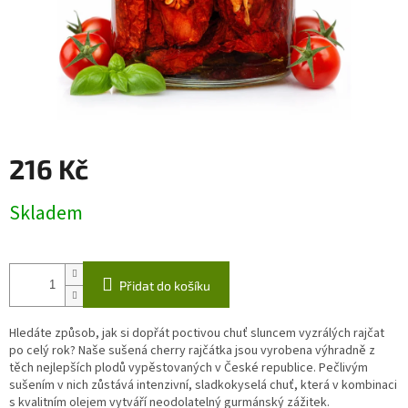
216 Kč
Měrná
Skladem
cena:
Přidat do košíku
Hledáte způsob, jak si dopřát poctivou chuť sluncem vyzrálých rajčat
po celý rok? Naše sušená cherry rajčátka jsou vyrobena výhradně z
těch nejlepších plodů vypěstovaných v České republice. Pečlivým
sušením v nich zůstává intenzivní, sladkokyselá chuť, která v kombinaci
s kvalitním olejem vytváří neodolatelný gurmánský zážitek.