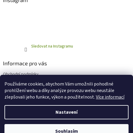
Instagram
Sledovat na Instagramu
Informace pro vás
Obchodní podmínky
Podmínky ochrany osobních údajů
Používáme cookies, abychom Vám umožnili pohodlné
prohlížení webu a díky analýze provozu webu neustále
zlepšovali jeho funkce, výkon a použitelnost.
Více informací
Vytvořil Shoptet
Nastavení
Copyright 2026
Horňácká farma - Eshop
. Všechna práva
Souhlasím
vyhrazena.