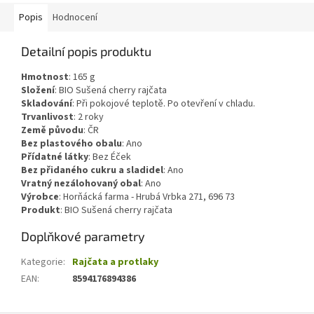
Popis
Hodnocení
Detailní popis produktu
Hmotnost
:
165
g
Složení
:
BIO Sušená
cherry rajčata
Skladování
:
Při pokojové teplotě. Po otevření v chladu.
Trvanlivost
:
2 roky
Země původu
:
ČR
Bez plastového obalu
:
Ano
Přídatné látky
:
Bez Éček
Bez přidaného cukru a sladidel
:
Ano
Vratný nezálohovaný obal
:
Ano
Výrobce
: Horňácká farma - Hrubá Vrbka 271, 696 73
Produkt
: BIO Sušená cherry rajčata
Doplňkové parametry
Kategorie
:
Rajčata a protlaky
EAN
:
8594176894386