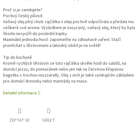
Proč si je zamilujete?
Poctivý český původ.
Voňavý olej plný chuti: rajčátka v oleji poctivě odpočívala a předala mu
veškeré své aroma. Výsledkem je nasycený, voňavý olej, který by byla
škoda nevyužít do poslední kapky.
Maximální jednoduchost: zapomeňte na zdlouhavé vaření. Stačí
promíchat s těstovinami a lahodný oběd je na světě!
Tip do kuchyně
Kromě rychlých těstovin se tato rajčátka skvěle hodí do salátů, na
domácí pizzu, do pomazánek nebo jen tak na čerstvou křupavou
bagetku s trochou mozzarelly. Olej z nich je také vynikajícím základem
pro domácí dresinky nebo marinády na maso.
Detailní informace
ZEPTAT SE
SDÍLET