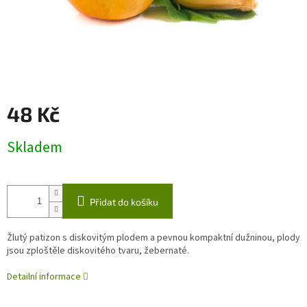
48 Kč
Měrná
Skladem
cena:
Přidat do košíku
Žlutý patizon s diskovitým plodem a pevnou kompaktní dužninou, plody
jsou zploštěle diskovitého tvaru, žebernaté.
Detailní informace