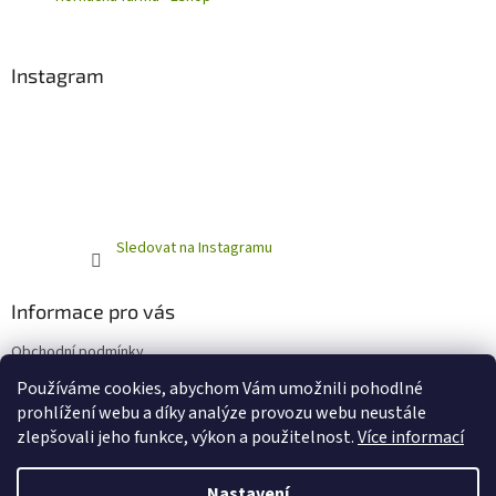
Instagram
Sledovat na Instagramu
Informace pro vás
Obchodní podmínky
Podmínky ochrany osobních údajů
Používáme cookies, abychom Vám umožnili pohodlné
prohlížení webu a díky analýze provozu webu neustále
zlepšovali jeho funkce, výkon a použitelnost.
Více informací
Vytvořil Shoptet
Nastavení