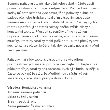
Semena patizonů stejně jako dýní nebo cuket můžete zasít
přímo na záhon a nebo si je předpěstovat. Při předpěstováním
sadby můžete semena vysazovat již od poloviny dubna do
sadbovače nebo truhlíku s kvalitním výsevním substrátem.
Semena mají poměrně krátkou dobu klíčivosti. Rostliny rychle
rostou a potřebují dostatek rozptýleného světla, vláhy a
konstantní teplotu. Přesadit sazeničky přímo na záhon
doporučujeme až od poloviny května, kdy už nehrozí přízemní
mrazíky, které by rostliny mohli poškodit. Taktéž přímý výsev
nechte až na začátek května, tak aby rostlinky nevyrašily před
zmrzlými muži.
Patizony mají rády teplo, s výsevem ani s výsadbou
předpěstovaných sazenic proto nespěchejte. Počkejte až se
půda prohřeje, rostliny pak porostou rychleji a budou silnější a
často se pak může stát, že předběhnou v růstu i vývoji
sazeničky, které jste si předpěstovali doma.
Výrobce
:
Horňácká ekofarma
Složení
:
semena patizonu
Skladování
:
v suchu
Trvanlivost
:
2 roky
Země původu
:
Česká republika