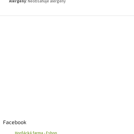
Alergeny
:
Neobsahuje alergeny
Z
á
p
a
t
í
Facebook
Horňácká farma - Eshop