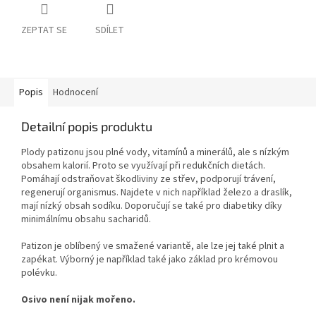
ZEPTAT SE
SDÍLET
Popis
Hodnocení
Detailní popis produktu
Plody patizonu jsou plné vody, vitamínů a minerálů, ale s nízkým
obsahem kalorií. Proto se využívají při redukčních dietách.
Pomáhají odstraňovat škodliviny ze střev, podporují trávení,
regenerují organismus. Najdete v nich například železo a draslík,
mají nízký obsah sodíku. Doporučují se také pro diabetiky díky
minimálnímu obsahu sacharidů.
Patizon je oblíbený ve smažené variantě, ale lze jej také plnit a
zapékat. Výborný je například také jako základ pro krémovou
polévku.
Osivo není nijak mořeno.