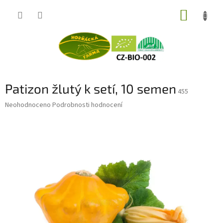
Přejít
NÁKUP
na
obsah
KOŠÍK
Patizon žlutý k setí, 10 semen
455
Průměrné
Neohodnoceno
Podrobnosti hodnocení
hodnocení
produktu
je
0,0
z
5
hvězdiček.