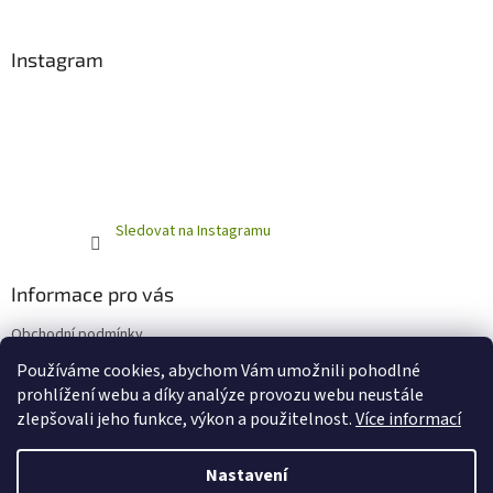
Instagram
Sledovat na Instagramu
Informace pro vás
Obchodní podmínky
Podmínky ochrany osobních údajů
Používáme cookies, abychom Vám umožnili pohodlné
prohlížení webu a díky analýze provozu webu neustále
zlepšovali jeho funkce, výkon a použitelnost.
Více informací
Vytvořil Shoptet
Nastavení