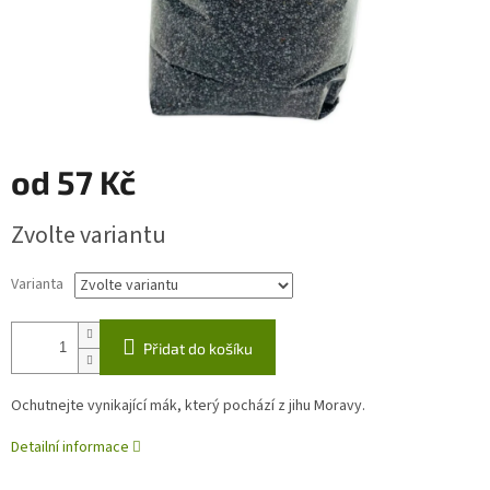
od
57 Kč
Měrná
Zvolte variantu
cena:
Varianta
Přidat do košíku
Ochutnejte vynikající mák, který pochází z jihu Moravy.
Detailní informace