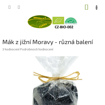
Přejít
NÁKUP
na
obsah
KOŠÍK
Mák z jižní Moravy - různá balení
Průměrné
3 hodnocení
Podrobnosti hodnocení
hodnocení
produktu
je
5,0
z
5
hvězdiček.