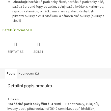
Obsahuje
horňácké patizonky žluté, horňácké patizonky bílé,
salát z červené řepy se zelím, zelný salát, květák s kurkumou,
rajskou čalamádu, omáčku marinaru s patero druhy bylin,
pikantní okurky s chilli vločkami a námořnické okurky (okurky s
cibulí)
Detailní informace
ZEPTAT SE
SDÍLET
Popis
Hodnocení (1)
Detailní popis produktu
Složení:
Horňácké patizonky žluté: 370 ml
- BIO patizonky, cukr, sůl,
kvasný ocet, pitná voda, hořčičné semínko, pepř, hřebíček,