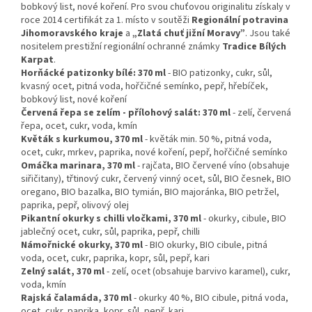
bobkový list, nové koření. Pro svou chuťovou originalitu získaly v
roce 2014 certifikát za 1. místo v soutěži
Regionální potravina
Jihomoravského kraje
a
„Zlatá chuť jižní Moravy”
. Jsou také
nositelem prestižní regionální ochranné známky
Tradice Bílých
Karpat
.
Horňácké patizonky bílé: 370 ml
- BIO patizonky, cukr, sůl,
kvasný ocet, pitná voda, hořčičné semínko, pepř, hřebíček,
bobkový list, nové koření
Červená řepa se zelím - přílohový salát: 370 ml
- zelí, červená
řepa, ocet, cukr, voda, kmín
Květák s kurkumou, 370 ml
- květák min. 50 %, pitná voda,
ocet, cukr, mrkev, paprika, nové koření, pepř, hořčičné semínko
Omáčka marinara, 370 ml
- rajčata, BIO červené víno (obsahuje
siřičitany), třtinový cukr, červený vinný ocet, sůl, BIO česnek, BIO
oregano, BIO bazalka, BIO tymián, BIO majoránka, BIO petržel,
paprika, pepř, olivový olej
Pikantní okurky s chilli vločkami, 370 ml
- okurky, cibule, BIO
jablečný ocet, cukr, sůl, paprika, pepř, chilli
Námořnické okurky, 370 ml
- BIO okurky, BIO cibule, pitná
voda, ocet, cukr, paprika, kopr, sůl, pepř, kari
Zelný salát, 370 ml
- zelí, ocet (obsahuje barvivo karamel), cukr,
voda, kmín
Rajská čalamáda, 370 ml
- okurky 40 %, BIO cibule, pitná voda,
ocet, cukr, paprika, kopr, sůl, pepř, kari