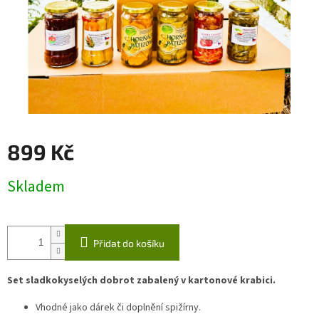
899 Kč
Měrná
Skladem
cena:
Přidat do košíku
Set sladkokyselých dobrot zabalený v kartonové krabici.
Vhodné jako dárek či doplnění spižírny.