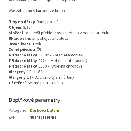
Vše zabaleno v kartonové krabici.
Tipy na dárky
:
Dárky pro něj
Objem
:
3,33
l
Složení
:
pro lepší přehlednost uvedeno v popisu produktu
Skladování
:
při pokojové teplotě
Trvanlivost
:
1 rok
Země původu
:
ČR
Přídatné látky
:
E150c – Karamel amoniaku
Přídatné látky
:
E224 – Metabisulfit draselný
Přídatné látky
:
E330 – Kyselina citronová
Alergeny
:
10 - Hořčice
Alergeny
:
12 - Oxid siřičitý a siřičitany
Ošetření
:
Šetrně pasterováno
Doplňkové parametry
Kategorie
:
Dárková balení
EAN
:
8594176893433