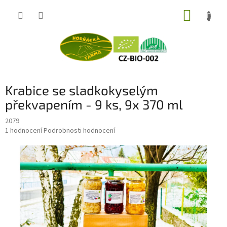
Přejít
NÁKUP
na
obsah
KOŠÍK
Krabice se sladkokyselým
překvapením - 9 ks, 9x 370 ml
2079
Průměrné
1 hodnocení
Podrobnosti hodnocení
hodnocení
produktu
je
5,0
z
5
hvězdiček.