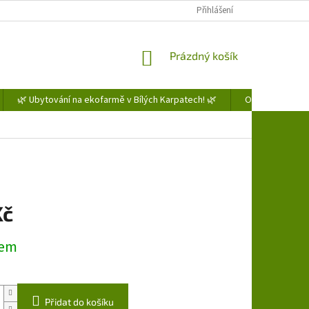
Přihlášení
NÁKUPNÍ
Prázdný košík
KOŠÍK
🌿 Ubytování na ekofarmě v Bílých Karpatech! 🌿
Obchodní podm
Kč
dem
Přidat do košíku