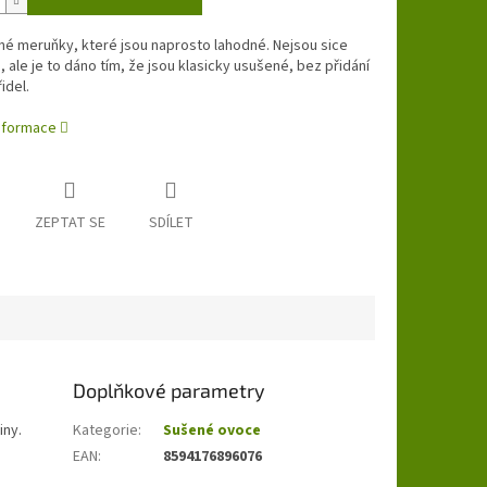
é meruňky, které jsou naprosto lahodné. Nejsou sice
 ale je to dáno tím, že jsou klasicky usušené, bez přidání
idel.
informace
ZEPTAT SE
SDÍLET
Doplňkové parametry
iny.
Kategorie
:
Sušené ovoce
EAN
:
8594176896076