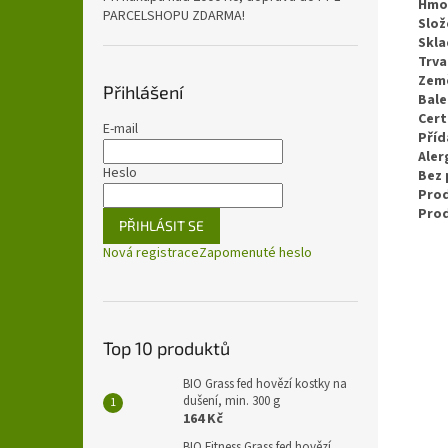
Hmo
PARCELSHOPU ZDARMA!
Slož
Skla
Trva
Zem
Přihlášení
Bale
Cert
E-mail
Příd
Aler
Heslo
Bez 
Prod
Pro
PŘIHLÁSIT SE
Nová registrace
Zapomenuté heslo
Top 10 produktů
BIO Grass fed hovězí kostky na
dušení, min. 300 g
164 Kč
BIO Fitness Grass fed hovězí