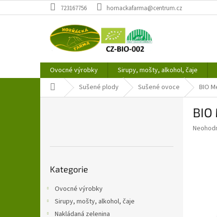
Přejít
723167756
hornackafarma@centrum.cz
na
obsah
Ovocné výrobky
Sirupy, mošty, alkohol, čaje
Domů
Sušené plody
Sušené ovoce
BIO M
P
BIO
o
s
Průměr
Neohod
t
hodnoce
r
produkt
a
je
Přeskočit
0,0
n
Kategorie
kategorie
z
n
5
í
Ovocné výrobky
hvězdič
p
Sirupy, mošty, alkohol, čaje
a
Nakládaná zelenina