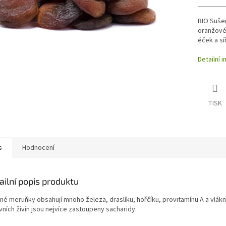
BIO Sušen
oranžové,
éček a síř
Detailní 
TISK
s
Hodnocení
ailní popis produktu
né meruňky obsahují mnoho železa, draslíku, hořčíku, provitamínu A a vlákn
vních živin jsou nejvíce zastoupeny sacharidy.