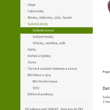
n
Oleje
e
Cukrovinky
l
Mouky, obiloviny, rýže, fazole
Sušené plody
Sušené ovoce
Sušené houby
Ořechy, semínka, mák
Dárky
Koření a bylinky
Osiva
Čerstvá sezónní zelenina a ovoce
Popi
BIO Maso a sýry
BIO Hovězí maso
Sýry
Det
Dárkové poukazy
Suše
Z hla
Při nákupu nad 2000 Kč, doprava do PPL