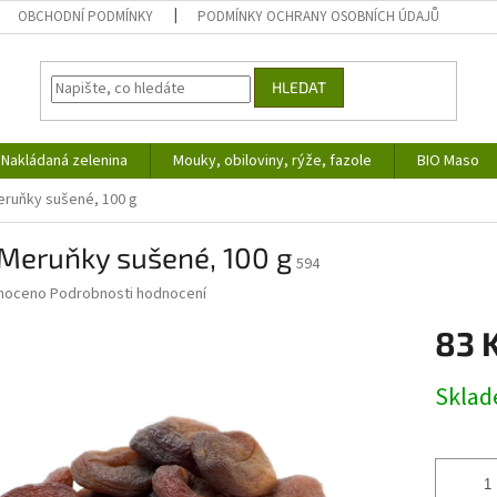
OBCHODNÍ PODMÍNKY
PODMÍNKY OCHRANY OSOBNÍCH ÚDAJŮ
HLEDAT
Nakládaná zelenina
Mouky, obiloviny, rýže, fazole
BIO Maso
eruňky sušené, 100 g
 Meruňky sušené, 100 g
594
né
noceno
Podrobnosti hodnocení
ní
83 
u
Měrná
Skla
cena:
ek.