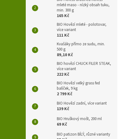
mleté maso - nízký obsah tuku,
min. 300 g
165 Kč
BIO Hovězí mleté - polotovar,
více variant
111 Kč
Kvašáky přímo ze sudu, min.
500 g
89,10 Kč
BIO hovězí CHUCK FILER STEAK,
více variant
222 Kč
BIO Hovězí velký grass fed
balíček, 9 kg
2 799 Kč
BIO Hovězí zadní, více variant
139 Kč
BIO Hruškový mošt, 200 ml
69 Kč
BIO patizon BÍLÝ, různé varianty