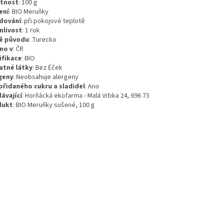
tnost
:
100
g
ení
:
BIO Meruňky
dování
:
při pokojové teplotě
nlivost
:
1 rok
ě původu
:
Turecko
no v
:
ČR
ifikace
:
BIO
atné látky
:
Bez Éček
geny
:
Neobsahuje alergeny
přidaného cukru a sladidel
:
Ano
ávající
: Horňácká ekofarma - Malá Vrbka 24, 696 73
dukt
: BIO Meruňky sušené, 100 g