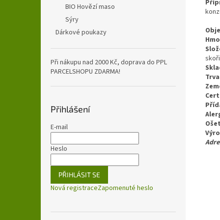
Příp
BIO Hovězí maso
konz
Sýry
Obj
Dárkové poukazy
Hmo
Slož
skoř
Při nákupu nad 2000 Kč, doprava do PPL
Skla
PARCELSHOPU ZDARMA!
Trva
Zem
Cert
Příd
Přihlášení
Aler
Ošet
E-mail
Výr
Adre
Heslo
PŘIHLÁSIT SE
Nová registrace
Zapomenuté heslo