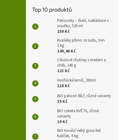
Top 10 produktů
Patizonky – žluté, nakládané v
soudku, 520 ml
159 Kč
Kvašáky přímo ze sudu, min.
1 kg
149,40 Kč
Cibulové chutney s medem a
chilli, 140 g
123 Kč
Horňácké kimči, 200ml
118 Kč
BIO patizon BÍLÝ, různé varianty
35 Kč
BIO cuketa KVĚTA, různé
varianty
19 Kč
BIO Hovězí velký grass fed
balíček, 9 kg