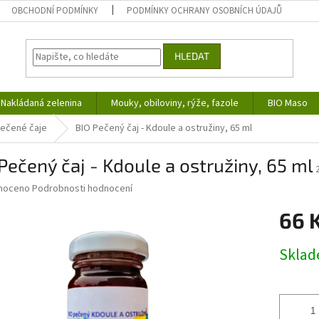
OBCHODNÍ PODMÍNKY
PODMÍNKY OCHRANY OSOBNÍCH ÚDAJŮ
HLEDAT
Nakládaná zelenina
Mouky, obiloviny, rýže, fazole
BIO Maso
ečené čaje
BIO Pečený čaj - Kdoule a ostružiny, 65 ml
Pečený čaj - Kdoule a ostružiny, 65 ml
né
noceno
Podrobnosti hodnocení
ní
66 
u
Měrná
Skla
cena:
ek.