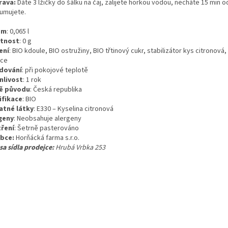
rava:
Dáte 3 lžičky do šálku na čaj, zalijete horkou vodou, necháte 15 min o
umujete.
em
:
0,065
l
tnost
:
0
g
ení
:
BIO kdoule, BIO ostružiny, BIO třtinový cukr, stabilizátor kys citronová,
ice
dování
:
při pokojové teplotě
nlivost
:
1 rok
ě původu
:
Česká republika
ifikace
:
BIO
atné látky
:
E330 – Kyselina citronová
geny
:
Neobsahuje alergeny
ření
:
Šetrně pasterováno
obce
:
Horňácká farma s.r.o.
sa sídla prodejce:
Hrubá Vrbka 253