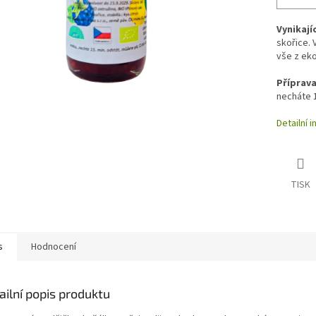
Vynikají
skořice. 
vše z ek
Příprava
necháte 
Detailní 
TISK
s
Hodnocení
ailní popis produktu