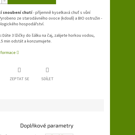
cí snoubení chutí
- příjemně kyselkavá chuť s vůní
Vyrobeno ze starodávného ovoce (kdoulí) a BIO ostružin -
ologického hospodářství.
:
Dáte 3 lžičky do šálku na čaj, zalijete horkou vodou,
15 min odstát a konzumujete.
informace
ZEPTAT SE
SDÍLET
Doplňkové parametry