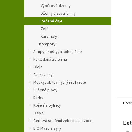
n
Výběrové džemy
e
Džemy a zavařeniny
l
Pečené čaje
Želé
Karamely
Kompoty
Sirupy, mošty, alkohol, čaje
Nakládaná zelenina
Oleje
Cukrovinky
Mouky, obiloviny, rýže, fazole
Sušené plody
Dárky
Popi
Koření a bylinky
Osiva
Čerstvá sezónní zelenina a ovoce
Det
BIO Maso a sýry