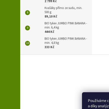
2 799 Kč
Kvašáky přímo ze sudu, min.
500 g
89,10 Kč
BIO tykev JUMBO PINK BANANA -
min. 6,4 kg
444 Kč
BIO tykev JUMBO PINK BANANA -
min. 4,8 kg
333 Kč
Z
á
p
a
t
í
Používáme c
a díky analý