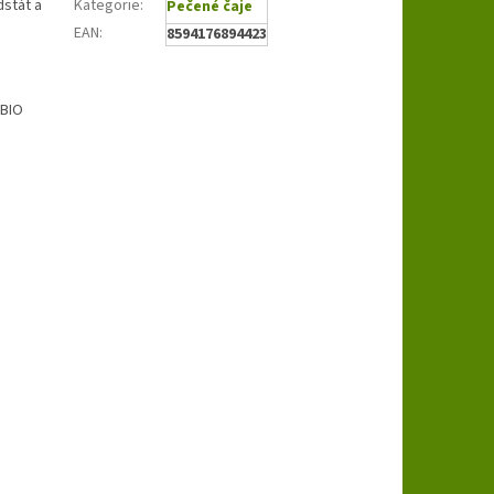
dstát a
Kategorie
:
Pečené čaje
EAN
:
8594176894423
 BIO