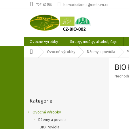
Přejít
723167756
hornackafarma@centrum.cz
na
obsah
Ovocné výrobky
Sirupy, mošty, alkohol, čaje
Domů
Ovocné výrobky
Džemy a povidla
P
P
BIO 
o
s
Průměr
Neohod
t
hodnoce
r
produkt
a
je
Přeskočit
0,0
n
Kategorie
kategorie
z
n
5
í
Ovocné výrobky
hvězdič
p
Džemy a povidla
a
BIO Povidla