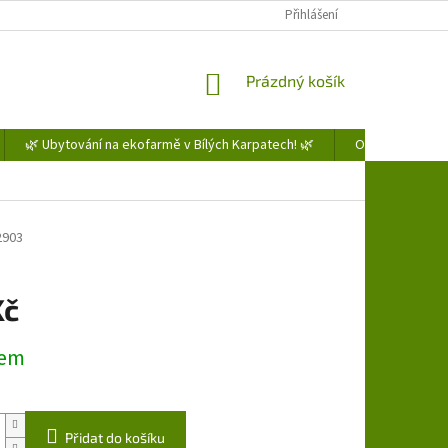
Přihlášení
NÁKUPNÍ
Prázdný košík
KOŠÍK
🌿 Ubytování na ekofarmě v Bílých Karpatech! 🌿
Obchodní podm
2903
Kč
dem
Přidat do košíku