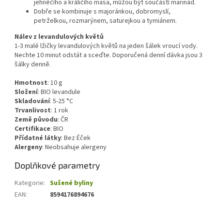
jehněčího a králičího masa, můžou být součástí marinád.
Dobře se kombinuje s majoránkou, dobromyslí,
petrželkou, rozmarýnem, saturejkou a tymiánem.
Nálev z levandulových květů
1-3 malé lžičky levandulových květů na jeden šálek vroucí vody.
Nechte 10 minut odstát a sceďte. Doporučená denní dávka jsou 3
šálky denně.
Hmotnost
: 10
g
Složení
:
BIO levandule
Skladování
:
5-25 °C
Trvanlivost
:
1 rok
Země původu
:
ČR
Certifikace
:
BIO
Přídatné látky
:
Bez Éček
Alergeny
:
Neobsahuje alergeny
Doplňkové parametry
Kategorie
:
Sušené byliny
EAN
:
8594176894676