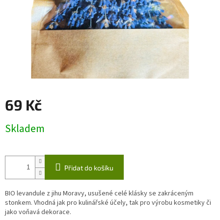
69 Kč
Měrná
Skladem
cena:
Přidat do košíku
BIO levandule z jihu Moravy, usušené celé klásky se zakráceným
stonkem. Vhodná jak pro kulinářské účely, tak pro výrobu kosmetiky či
jako voňavá dekorace.