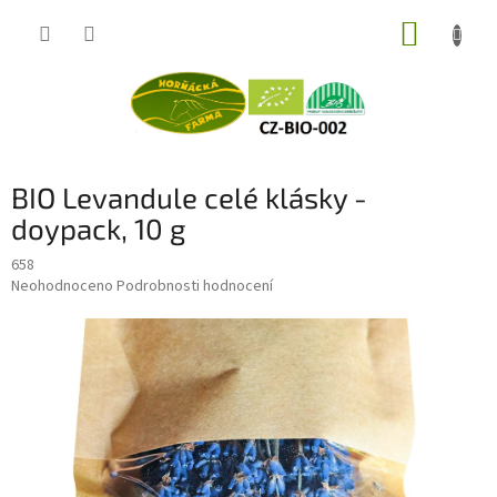
Přejít
NÁKUP
na
obsah
KOŠÍK
BIO Levandule celé klásky -
doypack, 10 g
658
Průměrné
Neohodnoceno
Podrobnosti hodnocení
hodnocení
produktu
je
0,0
z
5
hvězdiček.