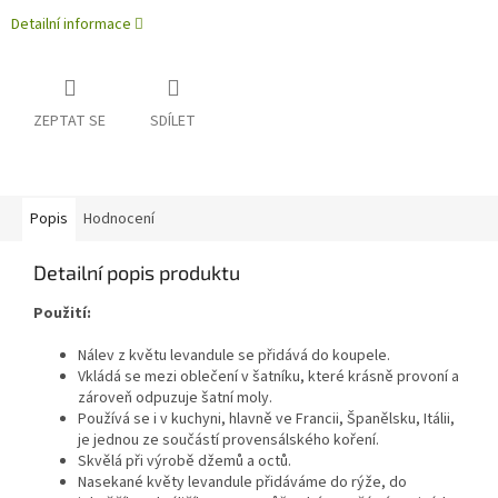
Detailní informace
ZEPTAT SE
SDÍLET
Popis
Hodnocení
Detailní popis produktu
Použití:
Nálev z květu levandule se přidává do koupele.
Vkládá se mezi oblečení v šatníku, které krásně provoní a
zároveň odpuzuje šatní moly.
Používá se i v kuchyni, hlavně ve Francii, Španělsku, Itálii,
je jednou ze součástí provensálského koření.
Skvělá při výrobě džemů a octů.
Nasekané květy levandule přidáváme do rýže, do