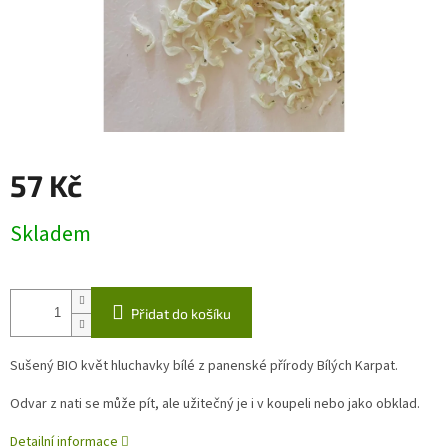
57 Kč
Měrná
Skladem
cena:
Přidat do košíku
Sušený BIO květ hluchavky bílé z panenské přírody Bílých Karpat.
Odvar z nati se může pít, ale užitečný je i v koupeli nebo jako obklad.
Detailní informace