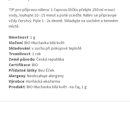
TIP pro přípravu nálevu: 1 čajovou lžičku přelijte 250 ml vroucí
vody, louhujte 10 - 15 minut a poté sceďte. Nálev se připravuje
vždy čerstvý. Pijte 1 - 2x denně. Skladujte na suchém a temném
místě.
Hmotnost
:
1
g
Složení
:
BIO Hluchavka bílá květ
Skladování
:
v suchu při pokojové teplotě
Trvanlivost
:
1 rok
Země původu
:
Česká republika
Certifikace
:
BIO
Přídatné látky
:
Bez Éček
Alergeny
:
Neobsahuje alergeny
Výrobce
: Horňácká ekofarma
Produkt
: BIO Hluchavka bílá květ - na čaj, 1 g
Z
á
p
a
t