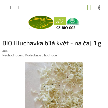
Přejít
NÁKUP
na
obsah
KOŠÍK
BIO Hluchavka bílá květ - na čaj, 1 g
586
Průměrné
Neohodnoceno
Podrobnosti hodnocení
hodnocení
produktu
je
0,0
z
5
hvězdiček.