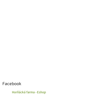
Z
á
p
a
t
í
Facebook
Horňácká farma - Eshop