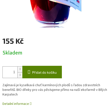
155 Kč
Měrná
Skladem
cena:
Přidat do košíku
Zajímavá je kyselkavá chuť karmínových plodů s řadou zdravotních
benefitů. BIO dřinky pro vás pěstujeme přímo na naší ekofarmě v Bílých
Karpatech
Detailní informace