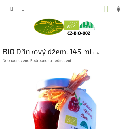
Přejít
NÁKUP
na
obsah
KOŠÍK
BIO Dřinkový džem, 145 ml
1747
Průměrné
Neohodnoceno
Podrobnosti hodnocení
hodnocení
produktu
je
0,0
z
5
hvězdiček.