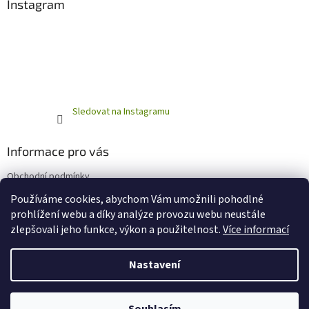
Instagram
Sledovat na Instagramu
Informace pro vás
Obchodní podmínky
Podmínky ochrany osobních údajů
Používáme cookies, abychom Vám umožnili pohodlné
prohlížení webu a díky analýze provozu webu neustále
zlepšovali jeho funkce, výkon a použitelnost.
Více informací
Vytvořil Shoptet
Nastavení
Copyright 2026
Horňácká farma - Eshop
. Všechna práva