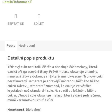
Detailní informace
ZEPTAT SE
SDÍLET
Popis
Hodnocení
Detailní popis produktu
Třtinový cukr není tolik čištěn a obsahuje část melasy, která
vzniká při zpracování třtiny. Právě melasa obsahuje vitamíny,
minerální látky a dokonce i některé aminokyseliny. Třtinový cukr
nerafinovaný Demerara je zdravější náhradou běžného bílého
cukru. Název „Demerara" znamená, že cukr je ve větších
krystalech než standardní cukr. Na rozdíl od běžného bílého
cukru, třtinový cukr obsahuje melasu, která jí dává jedinečnou,
mírně karamelovou chuť a vůni.
Hmotnost
:
Dle balení