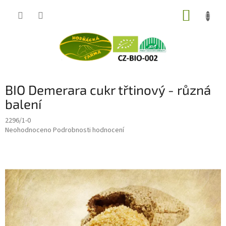
Přejít
NÁKUP
na
obsah
KOŠÍK
BIO Demerara cukr třtinový - různá
balení
2296/1-0
Průměrné
Neohodnoceno
Podrobnosti hodnocení
hodnocení
produktu
je
0,0
z
5
hvězdiček.