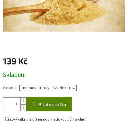
139 Kč
Měrná
Skladem
cena:
Varianta
Přidat do košíku
Třtinový cukr má příjemnou medovou vůni a chuť.