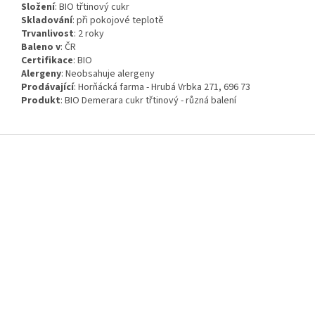
Složení
:
BIO třtinový cukr
Skladování
:
při pokojové teplotě
Trvanlivost
:
2 roky
Baleno v
:
ČR
Certifikace
:
BIO
Alergeny
:
Neobsahuje alergeny
Prodávající
: Horňácká farma - Hrubá Vrbka 271, 696 73
Produkt
: BIO Demerara cukr třtinový - různá balení
Z
á
p
a
t
í