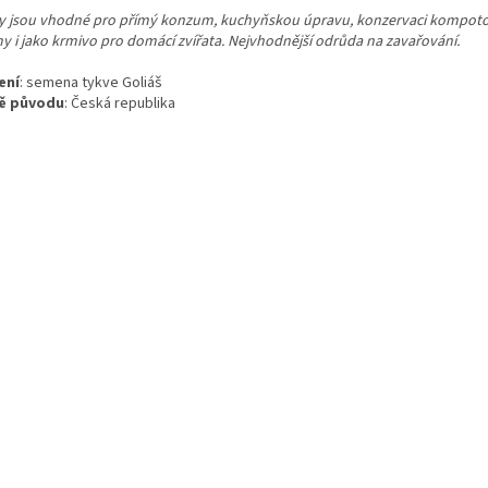
y jsou vhodné pro přímý konzum, kuchyňskou úpravu, konzervaci kompot
y i jako krmivo pro domácí zvířata. Nejvhodnější odrůda na zavařování.
ení
:
semena tykve Goliáš
ě původu
:
Česká republika