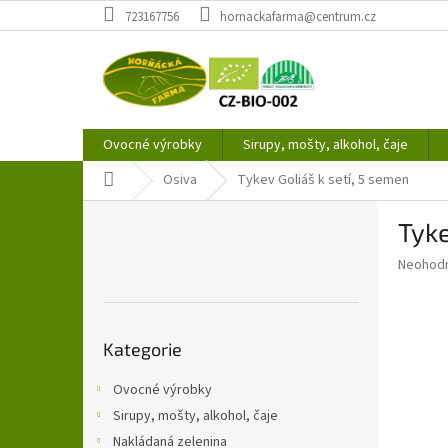
Přejít
723167756
hornackafarma@centrum.cz
na
obsah
Ovocné výrobky
Sirupy, mošty, alkohol, čaje
Domů
Osiva
Tykev Goliáš k setí, 5 semen
P
Tyke
o
s
Průměr
Neohod
t
hodnoce
r
produkt
a
je
Přeskočit
0,0
n
Kategorie
kategorie
z
n
5
í
Ovocné výrobky
hvězdič
p
Sirupy, mošty, alkohol, čaje
a
Nakládaná zelenina