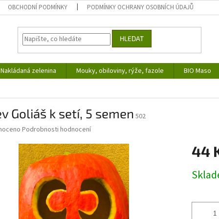
OBCHODNÍ PODMÍNKY
PODMÍNKY OCHRANY OSOBNÍCH ÚDAJŮ
HLEDAT
Nakládaná zelenina
Mouky, obiloviny, rýže, fazole
BIO Maso
v Goliáš k setí, 5 semen
502
né
noceno
Podrobnosti hodnocení
ní
44 
u
Měrná
Skla
cena:
ek.