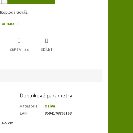
lkoplodá Goliáš.
informace
ZEPTAT SE
SDÍLET
Doplňkové parametry
Kategorie
:
Osiva
EAN
:
8594176896168
 3–5 cm.