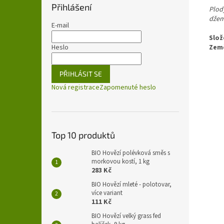
Přihlášení
Plod
džem
E-mail
Slož
Heslo
Zem
PŘIHLÁSIT SE
Nová registrace
Zapomenuté heslo
Top 10 produktů
BIO Hovězí polévková směs s
morkovou kostí, 1 kg
283 Kč
BIO Hovězí mleté - polotovar,
více variant
111 Kč
BIO Hovězí velký grass fed