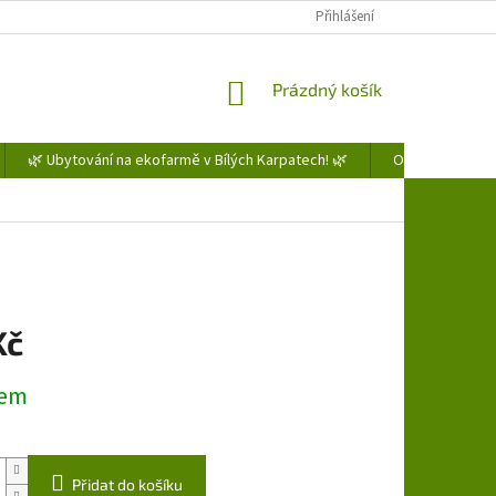
Přihlášení
NÁKUPNÍ
Prázdný košík
KOŠÍK
🌿 Ubytování na ekofarmě v Bílých Karpatech! 🌿
Obchodní podm
Kč
dem
Přidat do košíku