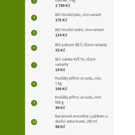
balíček, 9 kg
2 799 Kč
BIO Hovězí plec, více variant
275 Kč
BIO Hovězí zadní, více variant
139 Kč
BIO patizon BÍLÝ, různé varianty
35 Kč
BIO cuketa KVĚTA, různé
varianty
19 Kč
Kvašáky přímo ze sudu, min.
1 kg
166 Kč
Kvašáky přímo ze sudu, min.
500 g
99 Kč
Banánové smoothie s jablkem a
skořicí extra husté, 200 ml
88 Kč