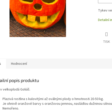
Tykev ve
Detailní 
TISK
s
Hodnocení
ailní popis produktu
v velkoplodá Goliáš.
Plazivá rostlina s kulovitými až oválnými plody o hmotnosti 20-50 kg.
Je ohnivě oranžové barvy s oranžovou jemnou, nasládlou dužninou silnou
Nemořeno.