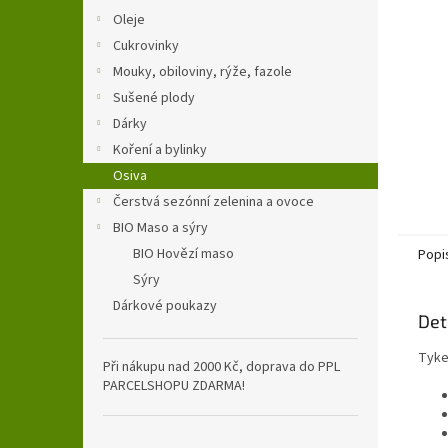
n
Oleje
e
Cukrovinky
l
Mouky, obiloviny, rýže, fazole
Sušené plody
Dárky
Koření a bylinky
Osiva
Čerstvá sezónní zelenina a ovoce
BIO Maso a sýry
BIO Hovězí maso
Popi
Sýry
Dárkové poukazy
Det
Tyke
Při nákupu nad 2000 Kč, doprava do PPL
PARCELSHOPU ZDARMA!